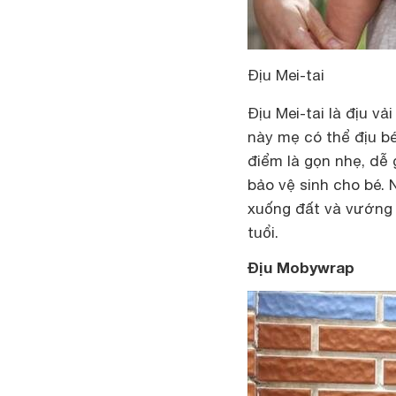
Địu Mei-tai
Địu Mei-tai là địu v
này mẹ có thể địu bé
điểm là gọn nhẹ, dễ
bảo vệ sinh cho bé. 
xuống đất và vướng v
tuổi.
Địu Mobywrap