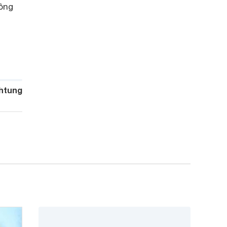
hông
htung