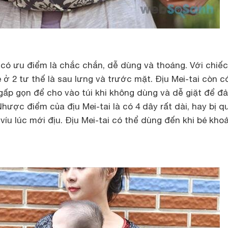
ải có ưu điểm là chắc chắn, dễ dùng và thoáng. Với chiếc
 ở 2 tư thế là sau lưng và trước mặt. Địu Mei-tai còn c
 gấp gọn để cho vào túi khi không dùng và dễ giặt để đ
Nhược điểm của địu Mei-tai là có 4 dây rất dài, hay bị q
íu lúc mới địu. Địu Mei-tai có thể dùng đến khi bé kho