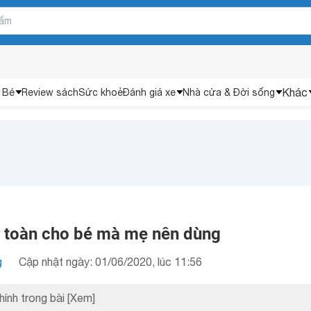
Khác
 Bé
Review sách
Sức khoẻ
Đánh giá xe
Nhà cửa & Đời sống
an toàn cho bé mà mẹ nên dùng
g
Cập nhật ngày: 01/06/2020, lúc 11:56
hính trong bài
[Xem]