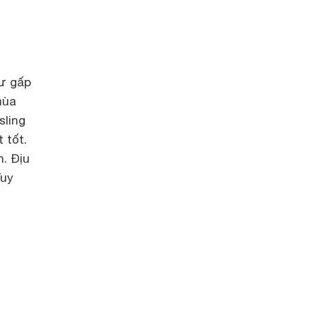
hư gấp
mùa
sling
 tốt.
n. Địu
Tuy