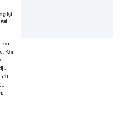
ng lại
vải
 làm
c. Khi
ì
địu
hất,
ếc
n: