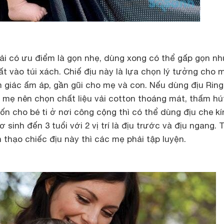
 vải có ưu điểm là gọn nhẹ, dùng xong có thể gấp gọn n
ất vào túi xách. Chiế địu này là lựa chọn lý tưởng cho 
 giác ấm áp, gần gũi cho mẹ và con. Nếu dùng địu Ring
 mẹ nên chọn chất liệu vải cotton thoáng mát, thấm hút
n cho bé ti ở nơi công cộng thì có thể dùng địu che kí
ơ sinh đến 3 tuổi với 2 vị trí là địu trước và địu ngang. 
 thạo chiếc địu này thì các mẹ phải tập luyện.