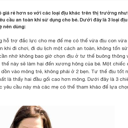
ó giá rẻ hơn so với các loại địu khác trên thị trường như
 cầu an toàn khi sử dụng cho bé. Dưới đây là 3 loại địu 
ẹ nên dùng:
ng hỗ trợ đắc lực cho mẹ để mẹ có thể vừa địu con vừa
n khi đi chơi, đi du lịch một cách an toàn, không tốn sứ
cần nhớ không bao giờ chọn địu ở tư thế buông thõng v
 thế này sẽ làm hại đến xương hông của bé. Một chiếc 
c dồn vào mông trẻ, không phải ở 2 bẹn. Tư thế địu tốt n
hất là thấy hai đầu gối cao hơn mông. Dưới đây là 3 chi
c yêu cầu này mà các mẹ có thể tham khảo để lựa chọ