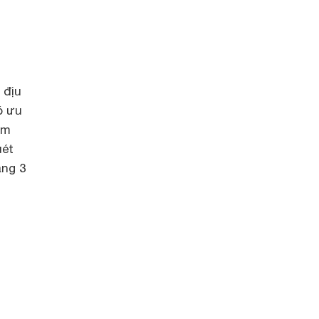
 địu
ó ưu
ảm
uét
ảng 3