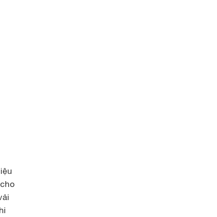
liệu
 cho
vải
hi