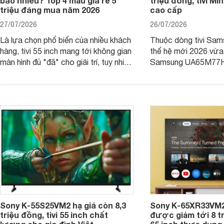
bao nhiêu? Top 4 mẫu giá rẻ 5
triệu đồng, tivi Mi
triệu đáng mua năm 2026
cao cấp
27/07/2026
26/07/2026
Là lựa chọn phổ biến của nhiều khách
Thuộc dòng tivi Sam
hàng, tivi 55 inch mang tới không gian
thế hệ mới 2026 vừa t
màn hình đủ "đã" cho giải trí, tuy nhiên
Samsung UA65M77HA 
việc lựa chọn cũng cần hợp với với
trang
không gian sử dụng. Vậy tivi 55 inch
kích thước dài rộng bao nhiêu cm và
dùng cho phòng bao nhiêu m2?
Sony K-55S25VM2 hạ giá còn 8,3
Sony K-65XR33VM2
triệu đồng, tivi 55 inch chất
được giảm tới 8 tr