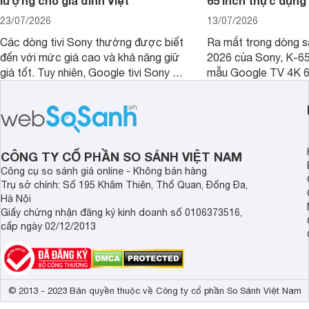
lượng cho gia đình Việt
65 inch thực dụng
23/07/2026
13/07/2026
Các dòng tivi Sony thường được biết
Ra mắt trong dòng 
đến với mức giá cao và khả năng giữ
2026 của Sony, K-6
giá tốt. Tuy nhiên, Google tivi Sony 55
mẫu Google TV 4K 6
inch K-55S25VM2 lại là một trường
trang bị bộ xử lý XR
hợp đáng chú ý khi có mức giá dễ
tảng Google TV cùng
tiếp cận hơn dù mới ra mắt trong năm
nghệ hỗ trợ nâng cao
2025.
ảnh và âm thanh.
CÔNG TY CỔ PHẦN SO SÁNH VIỆT NAM
Công cụ so sánh giá online - Không bán hàng
Trụ sở chính: Số 195 Khâm Thiên, Thổ Quan, Đống Đa,
Hà Nội
Giấy chứng nhận đăng ký kinh doanh số 0106373516,
cấp ngày 02/12/2013
© 2013 - 2023 Bản quyền thuộc về Công ty cổ phần So Sánh Việt Nam