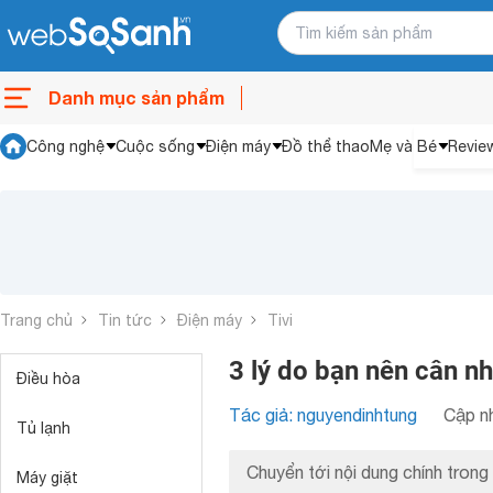
Danh mục sản phẩm
Công nghệ
Cuộc sống
Điện máy
Đồ thể thao
Mẹ và Bé
Revie
Trang chủ
Tin tức
Điện máy
Tivi
3 lý do bạn nên cân n
Điều hòa
Tác giả: nguyendinhtung
Cập nh
Tủ lạnh
Chuyển tới nội dung chính trong 
Máy giặt