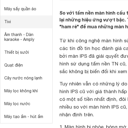
Máy sấy quần áo
So với tấm nền màn hình cấu t
lại những hiệu ứng vượt bậc. 
Tivi
"ham rẻ" để mua những màn hì
Âm thanh - Dàn
karaoke - Amply
Từ khi công nghệ màn hình s
các tín đồ tin học đánh giá 
Thiết bị sưởi
bởi màn IPS đã giải quyết đ
hình sử dụng tấm nền TN cũ, 
Quạt điện
sắc không bị biến đổi khi xe
Cây nước nóng lạnh
Tuy nhiên vẫn có những lý d
Máy lọc không khí
hình IPS cũ với giá thành hấ
có một số tiền nhất định, đôi
Máy lọc nước
nhiều so với màn hình IPS cũ,
nhận định trên.
Máy tạo ẩm - hút ẩm
1. Màn hình bị nhòe, bóng mờ