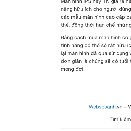
Màn hình IPS hay TN giá rẻ hầ
năng hữu ích cho người dùng
các mẫu màn hình cao cấp bao
thể, đồng thời hạn chế những 
Bằng cách mua màn hình có gi
tính năng có thể sẽ rất hữu í
lại màn hình đã qua sử dụng 
đơn giản là chúng sẽ có tuổi
mong đợi.
Websosanh
.vn – 
Tìm kiế