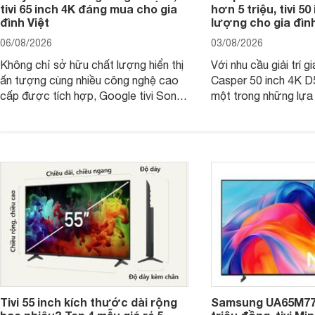
tivi 65 inch 4K đáng mua cho gia
hơn 5 triệu, tivi 5
đình Việt
lượng cho gia đình
06/08/2026
03/08/2026
Không chỉ sở hữu chất lượng hiển thị
Với nhu cầu giải trí gi
ấn tượng cùng nhiều công nghệ cao
Casper 50 inch 4K 
cấp được tích hợp, Google tivi Sony
một trong những lựa
4K 65 inch K-65S20M2 hiện còn đang
trong phân khúc nhờ
được nhiều cửa hàng điện máy giảm
cùng mức giá đang đ
giá sâu.
thống bán lẻ điều ch
hấp dẫn.
Tivi 55 inch kích thước dài rộng
Samsung UA65M77H