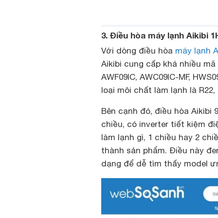
3. Điều hòa máy lạnh Aikibi
Với dòng điều hòa
máy lạnh A
Aikibi cung cấp khá nhiều mã 
AWF09IC, AWC09IC-MF, HWS
loại môi chất làm lạnh là R22
Bên cạnh đó, điều hòa Aikibi 
chiều, có inverter tiết kiệm 
làm lạnh gì, 1 chiều hay 2 chi
thành sản phẩm. Điều này đe
dạng để dễ tìm thấy model ưn