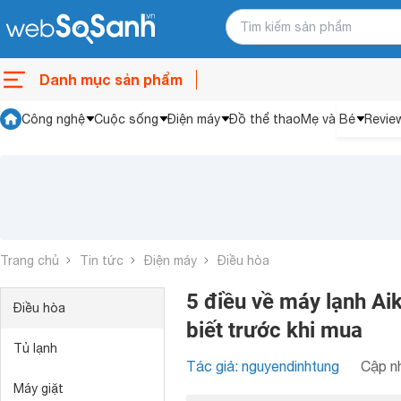
Danh mục sản phẩm
Công nghệ
Cuộc sống
Điện máy
Đồ thể thao
Mẹ và Bé
Revie
Trang chủ
Tin tức
Điện máy
Điều hòa
5 điều về máy lạnh A
Điều hòa
biết trước khi mua
Tủ lạnh
Tác giả: nguyendinhtung
Cập nh
Máy giặt