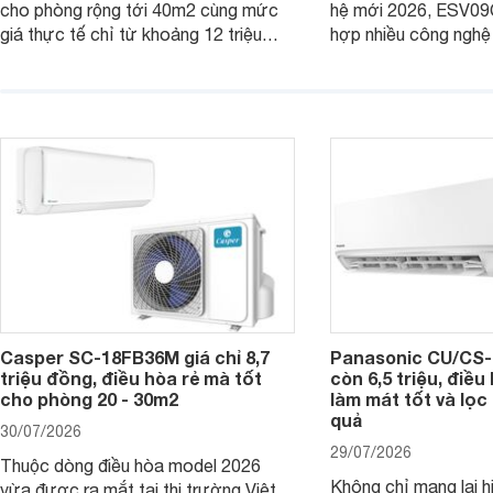
cho phòng rộng tới 40m2 cùng mức
hệ mới 2026, ESV09
giá thực tế chỉ từ khoảng 12 triệu
hợp nhiều công nghệ 
đồng, Casper SC-24FB36M đang là
nâng cao hiệu quả là
một trong những mẫu điều hòa phổ
điện và vận hành êm 
thông thu hút nhiều sự quan tâm của
thiết bị đang được nh
người tiêu dùng Việt.
giá bán rất dễ chịu.
Casper SC-18FB36M giá chỉ 8,7
Panasonic CU/CS-
triệu đồng, điều hòa rẻ mà tốt
còn 6,5 triệu, điề
cho phòng 20 - 30m2
làm mát tốt và lọc 
quả
30/07/2026
29/07/2026
Thuộc dòng điều hòa model 2026
Không chỉ mang lại h
vừa được ra mắt tại thị trường Việt