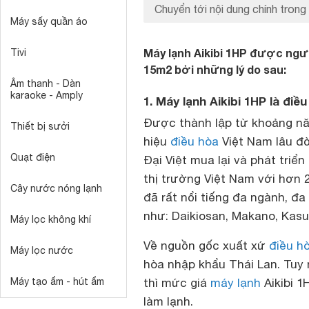
Chuyển tới nội dung chính trong 
Máy sấy quần áo
Máy lạnh Aikibi 1HP được ng
Tivi
15m2 bởi những lý do sau:
Âm thanh - Dàn
karaoke - Amply
1. Máy lạnh Aikibi 1HP là đi
Được thành lập từ khoảng năm
Thiết bị sưởi
hiệu
điều hòa
Việt Nam lâu đờ
Quạt điện
Đại Việt mua lại và phát triển
thị trường Việt Nam với hơn 
Cây nước nóng lạnh
đã rất nổi tiếng đa ngành, đa
như: Daikiosan, Makano, Kas
Máy lọc không khí
Về nguồn gốc xuất xứ
điều hò
Máy lọc nước
hòa nhập khẩu Thái Lan. Tuy 
Máy tạo ẩm - hút ẩm
thì mức giá
máy lạnh
Aikibi 1
làm lạnh.