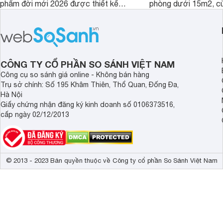
phẩm đời mới 2026 được thiết kế
phòng dưới 15m2, cù
cho phòng từ 15 - 20m2, không chỉ
lý là lựa chọn rất đ
sở hữu khả năng làm mát tốt mà còn
phòng ngủ, phòng khá
có giá bán rất hợp lý.
CÔNG TY CỔ PHẦN SO SÁNH VIỆT NAM
Công cụ so sánh giá online - Không bán hàng
Trụ sở chính: Số 195 Khâm Thiên, Thổ Quan, Đống Đa,
Hà Nội
Giấy chứng nhận đăng ký kinh doanh số 0106373516,
cấp ngày 02/12/2013
© 2013 - 2023 Bản quyền thuộc về Công ty cổ phần So Sánh Việt Nam