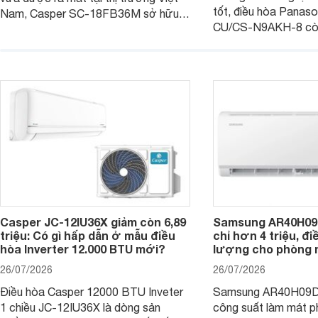
tốt, điều hòa Panas
Nam, Casper SC-18FB36M sở hữu
CU/CS-N9AKH-8 còn
công suất làm mát 18.000 BTU, phù
với khả năng vận hàn
hợp với các phòng có diện tích từ 20
thụ điện hợp lý và đ
- 30 m2. Bên cạnh khả năng làm mát
trình sử dụng lâu dài.
hiệu quả, sản phẩm còn được trang bị
nhiều tính năng và công nghệ hiện đại.
Casper JC-12IU36X giảm còn 6,89
Samsung AR40H09
triệu: Có gì hấp dẫn ở mẫu điều
chỉ hơn 4 triệu, đ
hòa Inverter 12.000 BTU mới?
lượng cho phòng 
26/07/2026
26/07/2026
Điều hòa Casper 12000 BTU Inveter
Samsung AR40H09D
1 chiều JC-12IU36X là dòng sản
công suất làm mát p