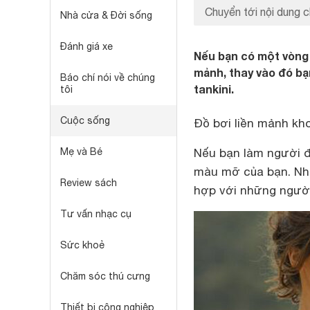
Chuyển tới nội dung c
Nhà cửa & Đời sống
Đánh giá xe
Nếu bạn có một vòng 
mảnh, thay vào đó bạ
Báo chí nói về chúng
tankini.
tôi
Cuộc sống
Đồ bơi liền mảnh kh
Mẹ và Bé
Nếu bạn làm người đố
màu mỡ của bạn. Nhữ
Review sách
hợp với những người
Tư vấn nhạc cụ
Sức khoẻ
Chăm sóc thú cưng
Thiết bị công nghiệp