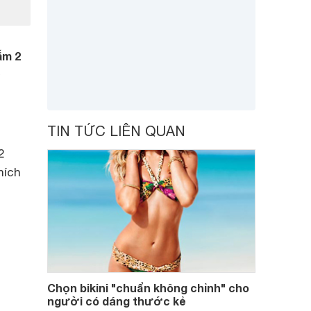
ắm 2
c
TIN TỨC LIÊN QUAN
2
hích
Chọn bikini "chuẩn không chỉnh" cho
người có dáng thước kẻ