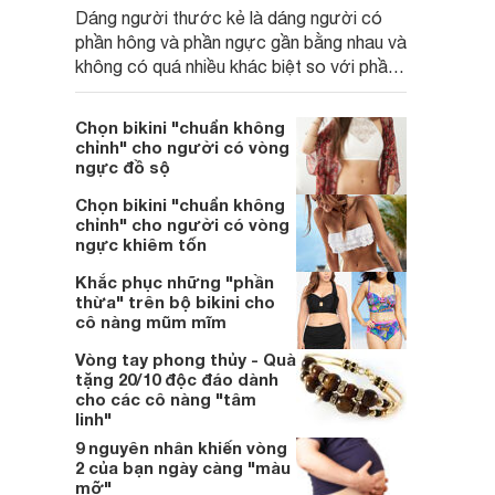
Dáng người thước kẻ là dáng người có
phần hông và phần ngực gần bằng nhau và
không có quá nhiều khác biệt so với phần
eo. Chọn mua đồ bơi, bikini cho những cô
nàng thước kẻ cần phải chú ý tạo điểm
Chọn bikini "chuẩn không
nhấn vào vòng 1 và vòng 3.
chỉnh" cho người có vòng
ngực đồ sộ
Chọn bikini "chuẩn không
chỉnh" cho người có vòng
ngực khiêm tốn
Khắc phục những "phần
thừa" trên bộ bikini cho
cô nàng mũm mĩm
Vòng tay phong thủy - Quà
tặng 20/10 độc đáo dành
cho các cô nàng "tâm
linh"
9 nguyên nhân khiến vòng
2 của bạn ngày càng "màu
mỡ"