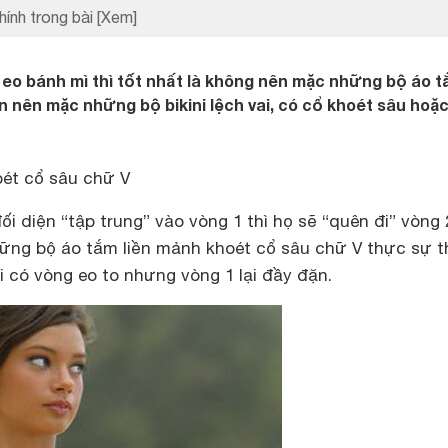
hính trong bài
[Xem]
eo bánh mì thì tốt nhất là không nên mặc những bộ áo t
n nên mặc những bộ bikini lệch vai, có cổ khoét sâu hoặ
oét cổ sâu chữ V
i diện “tập trung” vào vòng 1 thì họ sẽ “quên đi” vòng 
ng bộ áo tắm liền mảnh khoét cổ sâu chữ V thực sự t
 có vòng eo to nhưng vòng 1 lại đầy đặn.