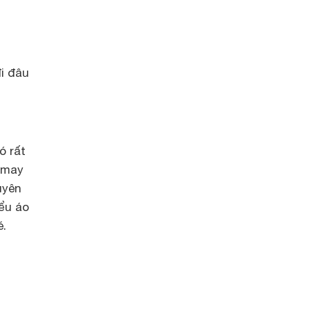
i đâu
ó rất
 may
uyên
iểu áo
é.