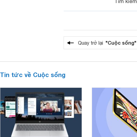
Tìm kiế
"Cuộc sống"
Quay trở lại
Tin tức về Cuộc sống