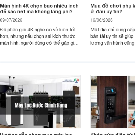
Màn hình 4K chọn bao nhiêu inch
Mua đồ chơi phụ ki
để sắc nét mà không lãng phí?
ở đâu uy tín?
09/07/2026
16/06/2026
Độ phân giải 4K nghe có vẻ luôn tốt
Một địa chỉ cung cấp
hơn, nhưng nếu chọn sai kích thước
bán tải uy tín sẽ giú
màn hình, người dùng có thể gặp giao
lượng vận hành cũng
diện quá nhỏ, phải phóng to nhiều
của chủ xe khi lên đ
hoặc không tận dụng hết không gian
hai" của mình.
hiển thị. Vậy màn hình 4K nên chọn
bao nhiêu inch là hợp lý?
Hướng dẫn chọn mua máy lọc
Khóa cửa điện tử 