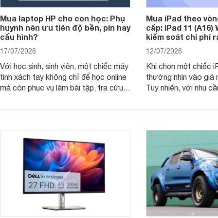
Mua laptop HP cho con học: Phụ
Mua iPad theo vòn
huynh nên ưu tiên độ bền, pin hay
cấp: iPad 11 (A16)
cấu hình?
kiểm soát chi phí 
17/07/2026
12/07/2026
Với học sinh, sinh viên, một chiếc máy
Khi chọn một chiếc i
tính xách tay không chỉ để học online
thường nhìn vào giá 
mà còn phục vụ làm bài tập, tra cứu,
Tuy nhiên, với nhu cầ
thuyết trình và giải trí nhẹ. Khi chọn
việc nhẹ và giải trí t
laptop HP cho con, phụ huynh nên
quan trọng hơn là tổn
nhìn theo nhu cầu sử dụng nhiều năm
mua bản nào, có cần
thay vì chỉ so sánh cấu hình trên giấy.
không, dùng được ba
nên nâng cấp.