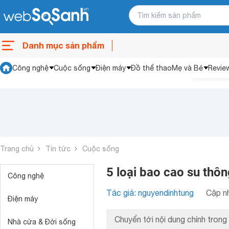
Danh mục sản phẩm
Công nghệ
Cuộc sống
Điện máy
Đồ thể thao
Mẹ và Bé
Revie
Trang chủ
Tin tức
Cuộc sống
5 loại bao cao su thôn
Công nghệ
Tác giả: nguyendinhtung
Cập nh
Điện máy
Chuyển tới nội dung chính trong 
Nhà cửa & Đời sống