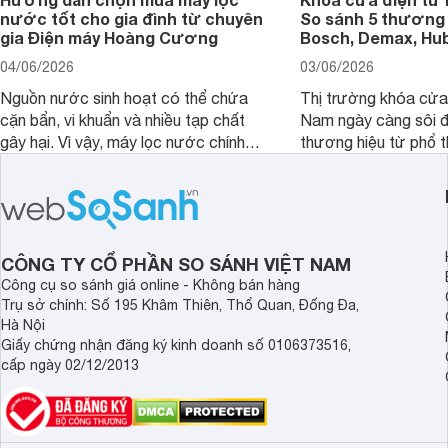
nước tốt cho gia đình từ chuyên
So sánh 5 thương 
gia Điện máy Hoàng Cương
Bosch, Demax, Hub
04/06/2026
03/06/2026
Nguồn nước sinh hoạt có thể chứa
Thị trường khóa cửa 
cặn bẩn, vi khuẩn và nhiều tạp chất
Nam ngày càng sôi đ
gây hại. Vì vậy, máy lọc nước chính
thương hiệu từ phổ 
hãng là giải pháp hiệu quả giúp bảo vệ
cấp. Nếu bạn đang b
sức khỏe và đảm bảo nguồn nước
cửa điện tử hãng nào 
sạch cho cả gia đình.
sẽ so sánh 5 thương
tâm nhiều hiện nay: 
Demax, Hubert và Gi
CÔNG TY CỔ PHẦN SO SÁNH VIỆT NAM
Công cụ so sánh giá online - Không bán hàng
Trụ sở chính: Số 195 Khâm Thiên, Thổ Quan, Đống Đa,
Hà Nội
Giấy chứng nhận đăng ký kinh doanh số 0106373516,
cấp ngày 02/12/2013