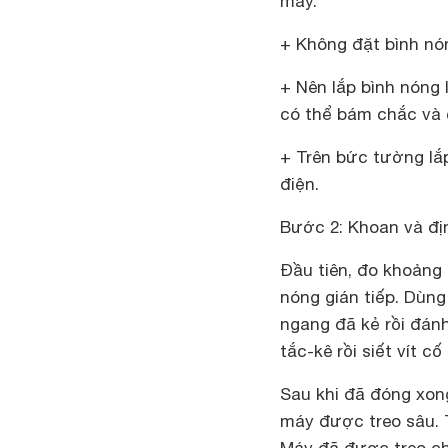
máy.
+ Không đặt bình nón
+ Nên lắp bình nóng 
có thể bám chắc và 
+ Trên bức tường lắ
điện.
Bước 2: Khoan và địn
Đầu tiên, đo khoảng
nóng gián tiếp. Dùn
ngang đã kẻ rồi đánh
tắc-kê rồi siết vít c
Sau khi đã đóng xong
máy được treo sâu. 