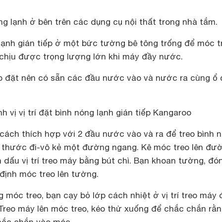
g lạnh ở bên trên các dụng cụ nội thất trong nhà tắm.
lạnh gián tiếp ở một bức tường bê tông trống để móc t
chịu được trọng lượng lớn khi máy đầy nước.
p đặt nên có sẵn các đầu nước vào và nước ra cùng ổ
h vị vị trí đặt bình nóng lạnh gián tiếp Kangaroo
 cách thích hợp với 2 đầu nước vào và ra để treo bình 
g thước đi-vô kẻ một đường ngang. Kê móc treo lên đư
 dấu vị trí treo máy bằng bút chì. Bạn khoan tường, đó
ố định móc treo lên tường.
 móc treo, bạn cạy bỏ lớp cách nhiệt ở vị trí treo máy 
Treo máy lên móc treo, kéo thử xuống để chắc chắn rằn