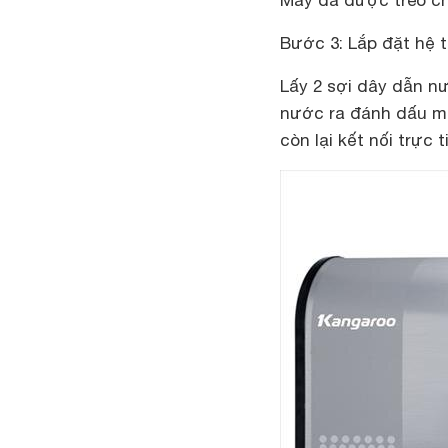
Máy đã được treo c
Bước 3: Lắp đặt hệ
Lấy 2 sợi dây dẫn n
nước ra đánh dấu m
còn lại kết nối trực