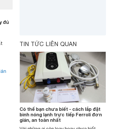
y đủ
ất
TIN TỨC LIÊN QUAN
ián
Có thể bạn chưa biết - cách lắp đặt
bình nóng lạnh trực tiếp Ferroli đơn
giản, an toàn nhất
Với những ai còn loay hoay chưa biết