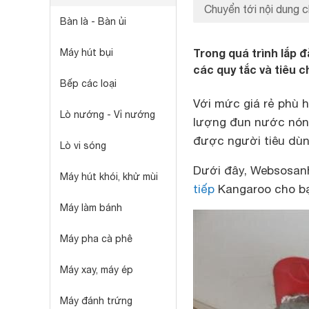
Chuyển tới nội dung c
Bàn là - Bàn ủi
Trong quá trình lắp 
Máy hút bụi
các quy tắc và tiêu c
Bếp các loại
Với mức giá rẻ phù h
Lò nướng - Vỉ nướng
lượng đun nước nóng
được người tiêu dù
Lò vi sóng
Dưới đây, Websosanh
Máy hút khói, khử mùi
tiếp
Kangaroo cho b
Máy làm bánh
Máy pha cà phê
Máy xay, máy ép
Máy đánh trứng