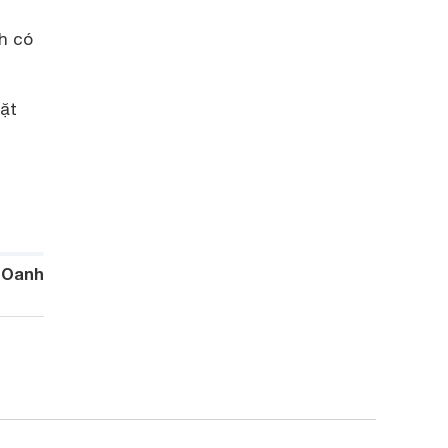
h có
đặt
 Oanh