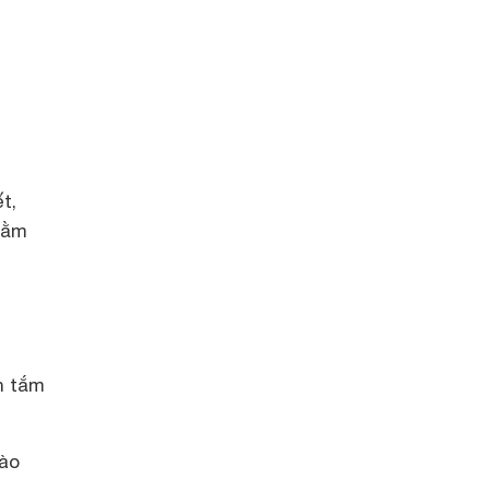
t,
nằm
nh tắm
vào