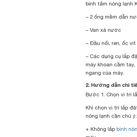
bình tắm nóng lạnh 
– 2 ống mềm dẫn n
– Van xả nước
– Đầu nối, ren, ốc vít
– Các dụng cụ lắp đặ
máy khoan cầm tay,
ngang của máy.
2. Hướng dẫn chi ti
Bước 1: Chọn vi trí l
Khi chọn vị trí lắp 
nóng lạnh cần chú ý:
+ Không lắp
bình nón