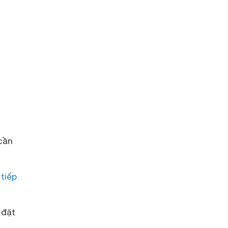
 cần
tiếp
 đặt