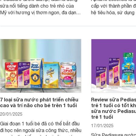
sữa nổi tiếng dành cho trẻ nhỏ của
cấp với thành phần 
Mỹ với hương vị thơm ngon, đa dạng
hệ tiêu hóa, sử dụn
mùi vị giúp trẻ tăng cân và phát triển
có cơ địa nhạy cảm 
chiều cao khỏe mạnh. Bài viết sau sẽ
hóa. Vậy dòng sữa n
giới thiệu cho mẹ các loại sữa
biệt, ưu và nhược đi
Pediasure Grow &amp; Gain hiện nay
cùng Websosanh.vn t
và giá bán của từng loại.
đây.
7 loại sữa nước phát triển chiều
Review sữa Pedia
cao và trí não cho bé trên 1 tuổi
trẻ 1 tuổi có tốt k
sữa nước Pedias
20/01/2025
trẻ 1 tuổi
Giai đoạn 1 tuổi bé đã có thể bắt đầu
17/01/2025
đi học nên ngoài sữa công thức, nhiều
Sữa Pediasure nước 