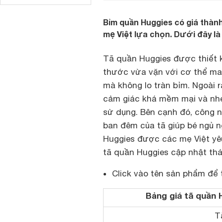
Bỉm quần Huggies có giá thàn
mẹ Việt lựa chọn. Dưới đây là
Tã quần Huggies được thiết k
thước vừa vặn với cơ thể man
mà không lo tràn bỉm. Ngoài
cảm giác khá mềm mại và nhẹ
sử dụng. Bên cạnh đó, công n
ban đêm của tã giúp bé ngủ n
Huggies được các mẹ Việt yêu
tã quần Huggies cập nhật thá
Click vào tên sản phẩm để 
Bảng giá tã quần 
T