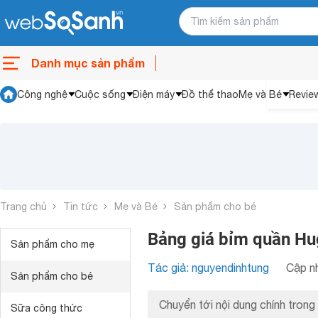
Danh mục sản phẩm
Công nghệ
Cuộc sống
Điện máy
Đồ thể thao
Mẹ và Bé
Revie
Trang chủ
Tin tức
Mẹ và Bé
Sản phẩm cho bé
Bảng giá bỉm quần Hu
Sản phẩm cho mẹ
Tác giả: nguyendinhtung
Cập nh
Sản phẩm cho bé
Chuyển tới nội dung chính trong 
Sữa công thức