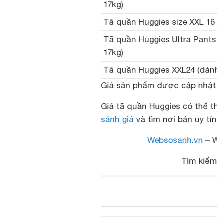
17kg)
Tã quần Huggies size XXL 16 
Tã quần Huggies Ultra Pants 
17kg)
Tã quần Huggies XXL24 (dành 
Giá sản phẩm được cập nhật 
Giá tã quần Huggies có thể t
sánh giá
và tìm nơi bán uy tín
Websosanh.vn
– W
Tìm kiế