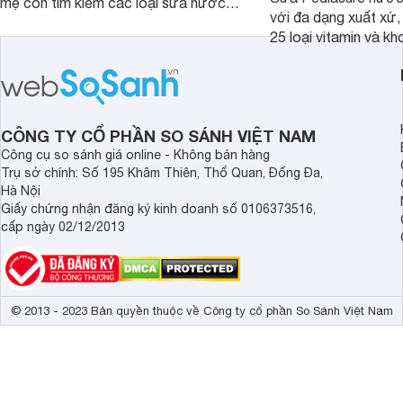
mẹ còn tìm kiếm các loại sữa nước
với đa dạng xuất xứ,
pha sẵn để bổ sung dưỡng chất cho
25 loại vitamin và k
trẻ. Dưới đây là 7 loại sữa nước phát
nhau rất tốt cho sự p
triển chiều cao và trí não cho bé trên
nhất là các bé biếng
1 tuổi tốt mà mẹ bỉm nên lựa chọn.
cân.
CÔNG TY CỔ PHẦN SO SÁNH VIỆT NAM
Công cụ so sánh giá online - Không bán hàng
Trụ sở chính: Số 195 Khâm Thiên, Thổ Quan, Đống Đa,
Hà Nội
Giấy chứng nhận đăng ký kinh doanh số 0106373516,
cấp ngày 02/12/2013
© 2013 - 2023 Bản quyền thuộc về Công ty cổ phần So Sánh Việt Nam