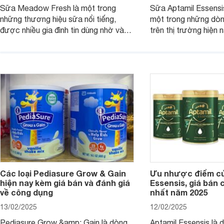
Sữa Meadow Fresh là một trong
Sữa Aptamil Essensi
những thương hiệu sữa nổi tiếng,
một trong những dò
được nhiều gia đình tin dùng nhờ vào
trên thị trường hiện 
chất lượng dinh dưỡng và hương vị
phụ huynh khi tìm hi
thơm ngon. Vậy sữa Meadow Fresh
này thường thắc mắc
có tốt không? Thành phần dinh
Aptamil Essensis Org
dưỡng có gì đặc biệt? Giá sữa
hơn so với các dòng
Meadow Fresh trên thị trường hiện
giải đáp câu hỏi này,
nay ra sao? Hãy cùng tìm hiểu ngay.
4 yếu tố sau.
Các loại Pediasure Grow & Gain
Ưu nhược điểm củ
hiện nay kèm giá bán và đánh giá
Essensis, giá bán 
về công dụng
nhất năm 2025
13/02/2025
12/02/2025
Pediasure Grow &amp; Gain là dòng
Aptamil Essensis là