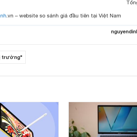
Tổn
anh
.vn – website so sánh giá đầu tiên tại Việt Nam
nguyendin
ị trường"