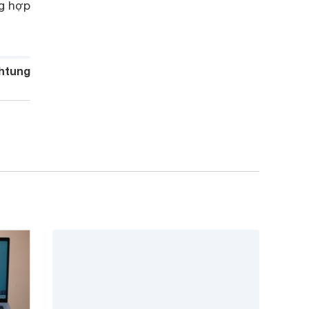
g hợp
htung