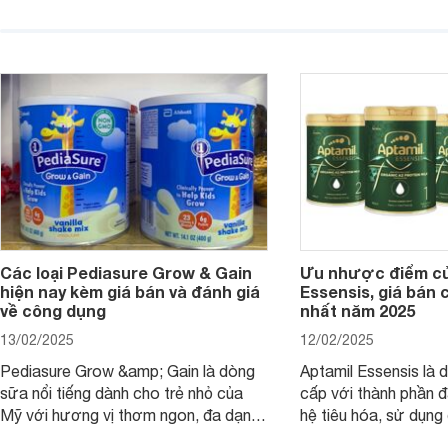
chất lượng dinh dưỡng và hương vị
phụ huynh khi tìm hi
thơm ngon. Vậy sữa Meadow Fresh
này thường thắc mắc
có tốt không? Thành phần dinh
Aptamil Essensis Org
dưỡng có gì đặc biệt? Giá sữa
hơn so với các dòng
Meadow Fresh trên thị trường hiện
giải đáp câu hỏi này,
nay ra sao? Hãy cùng tìm hiểu ngay.
4 yếu tố sau.
Các loại Pediasure Grow & Gain
Ưu nhược điểm củ
hiện nay kèm giá bán và đánh giá
Essensis, giá bán 
về công dụng
nhất năm 2025
13/02/2025
12/02/2025
Pediasure Grow &amp; Gain là dòng
Aptamil Essensis là
sữa nổi tiếng dành cho trẻ nhỏ của
cấp với thành phần 
Mỹ với hương vị thơm ngon, đa dạng
hệ tiêu hóa, sử dụn
mùi vị giúp trẻ tăng cân và phát triển
có cơ địa nhạy cảm 