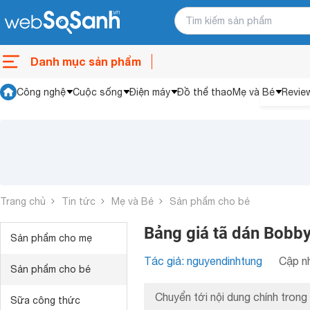
Danh mục sản phẩm
Công nghệ
Cuộc sống
Điện máy
Đồ thể thao
Mẹ và Bé
Revie
Trang chủ
Tin tức
Mẹ và Bé
Sản phẩm cho bé
Bảng giá tã dán Bobby
Sản phẩm cho mẹ
Tác giả: nguyendinhtung
Cập nh
Sản phẩm cho bé
Chuyển tới nội dung chính trong 
Sữa công thức