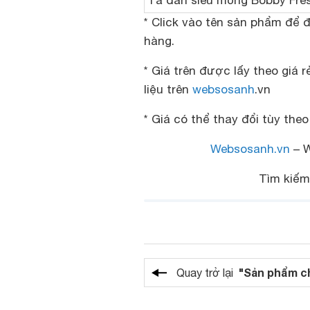
Tã dán siêu mỏng Bobby Fre
* Click vào tên sản phẩm để
hàng.
* Giá trên được lấy theo giá 
liệu trên
websosanh
.vn
* Giá có thể thay đổi tùy the
Websosanh.vn
– W
Tìm kiế
"Sản phẩm c
Quay trở lại