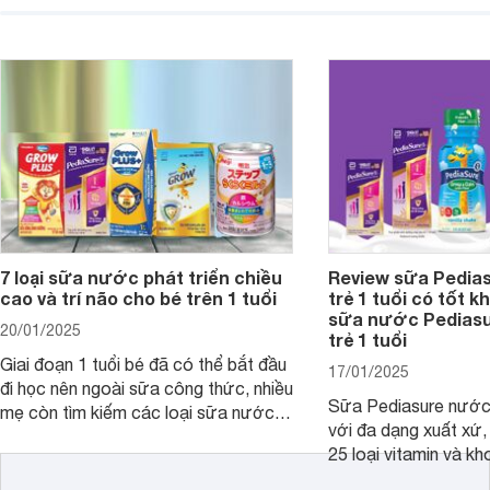
chiều cao khỏe mạnh. Bài viết sau sẽ
hóa. Vậy dòng sữa n
giới thiệu cho mẹ các loại sữa
biệt, ưu và nhược đi
Pediasure Grow &amp; Gain hiện nay
cùng Websosanh.vn t
và giá bán của từng loại.
đây.
7 loại sữa nước phát triển chiều
Review sữa Pedia
cao và trí não cho bé trên 1 tuổi
trẻ 1 tuổi có tốt k
sữa nước Pedias
20/01/2025
trẻ 1 tuổi
Giai đoạn 1 tuổi bé đã có thể bắt đầu
17/01/2025
đi học nên ngoài sữa công thức, nhiều
Sữa Pediasure nước 
mẹ còn tìm kiếm các loại sữa nước
với đa dạng xuất xứ,
pha sẵn để bổ sung dưỡng chất cho
25 loại vitamin và k
trẻ. Dưới đây là 7 loại sữa nước phát
nhau rất tốt cho sự p
triển chiều cao và trí não cho bé trên