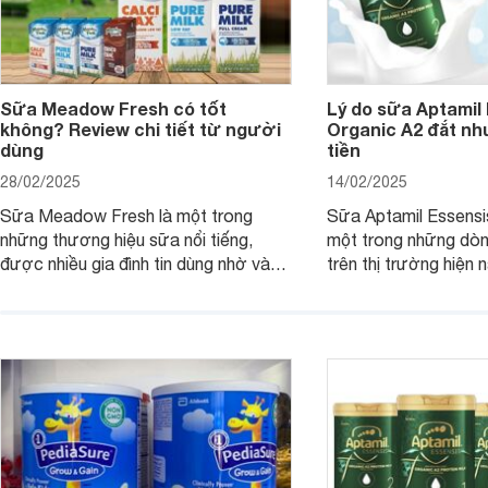
Sữa Meadow Fresh có tốt
Lý do sữa Aptamil
không? Review chi tiết từ người
Organic A2 đắt nh
dùng
tiền
28/02/2025
14/02/2025
Sữa Meadow Fresh là một trong
Sữa Aptamil Essensi
những thương hiệu sữa nổi tiếng,
một trong những dò
được nhiều gia đình tin dùng nhờ vào
trên thị trường hiện 
chất lượng dinh dưỡng và hương vị
phụ huynh khi tìm hi
thơm ngon. Vậy sữa Meadow Fresh
này thường thắc mắc
có tốt không? Thành phần dinh
Aptamil Essensis Org
dưỡng có gì đặc biệt? Giá sữa
hơn so với các dòng
Meadow Fresh trên thị trường hiện
giải đáp câu hỏi này,
nay ra sao? Hãy cùng tìm hiểu ngay.
4 yếu tố sau.