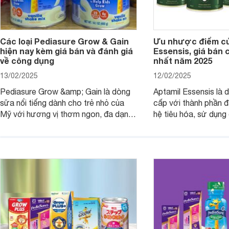
Các loại Pediasure Grow & Gain
Ưu nhược điểm củ
hiện nay kèm giá bán và đánh giá
Essensis, giá bán 
về công dụng
nhất năm 2025
13/02/2025
12/02/2025
Pediasure Grow &amp; Gain là dòng
Aptamil Essensis là
sữa nổi tiếng dành cho trẻ nhỏ của
cấp với thành phần 
Mỹ với hương vị thơm ngon, đa dạng
hệ tiêu hóa, sử dụn
mùi vị giúp trẻ tăng cân và phát triển
có cơ địa nhạy cảm 
chiều cao khỏe mạnh. Bài viết sau sẽ
hóa. Vậy dòng sữa n
giới thiệu cho mẹ các loại sữa
biệt, ưu và nhược đi
Pediasure Grow &amp; Gain hiện nay
cùng Websosanh.vn t
và giá bán của từng loại.
đây.