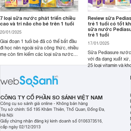
7 loại sữa nước phát triển chiều
Review sữa Pedia
cao và trí não cho bé trên 1 tuổi
trẻ 1 tuổi có tốt k
sữa nước Pedias
20/01/2025
trẻ 1 tuổi
Giai đoạn 1 tuổi bé đã có thể bắt đầu
17/01/2025
đi học nên ngoài sữa công thức, nhiều
Sữa Pediasure nước 
mẹ còn tìm kiếm các loại sữa nước
với đa dạng xuất xứ,
pha sẵn để bổ sung dưỡng chất cho
25 loại vitamin và k
trẻ. Dưới đây là 7 loại sữa nước phát
nhau rất tốt cho sự p
triển chiều cao và trí não cho bé trên
nhất là các bé biếng
1 tuổi tốt mà mẹ bỉm nên lựa chọn.
cân.
CÔNG TY CỔ PHẦN SO SÁNH VIỆT NAM
Công cụ so sánh giá online - Không bán hàng
Trụ sở chính: Số 195 Khâm Thiên, Thổ Quan, Đống Đa,
Hà Nội
Giấy chứng nhận đăng ký kinh doanh số 0106373516,
cấp ngày 02/12/2013