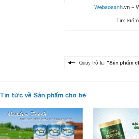
Websosanh
.vn – 
Tìm kiế
"Sản phẩm c
Quay trở lại
Tin tức về Sản phẩm cho bé