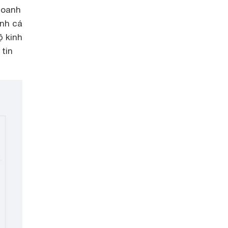
doanh
anh cá
ộ kinh
 tin