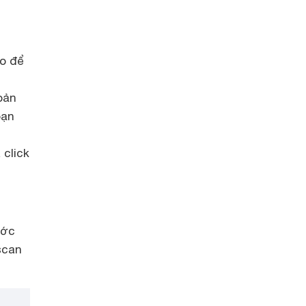
ho để
oản
bạn
 click
ước
scan