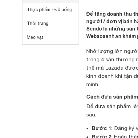
Thực phẩm - Đồ uống
Để tăng doanh thu th
người / đơn vị bán hà
Thời trang
Sendo là những sàn 
Websosanh.vn khám p
Mẹo vặt
Nhờ lượng lớn người
trong 4 sàn thương m
thế mà Lazada được c
kinh doanh khi tận d
mình.
Cách đưa sản phẩm
Để đưa sản phẩm lê
sau:
Bước 1
: Đăng ký 
Bước 2
: Hoàn thà