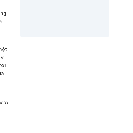
ững
,
một
vì
ời
̉a
bước