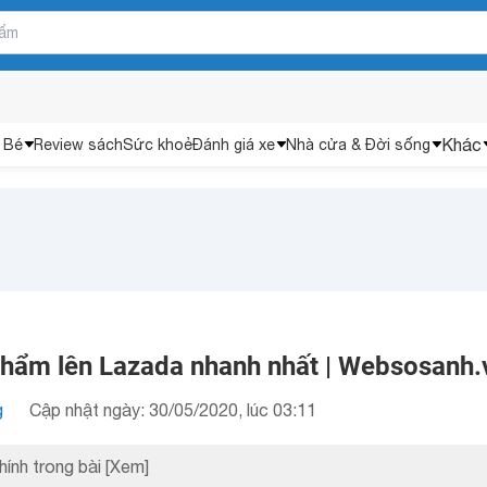
Khác
 Bé
Review sách
Sức khoẻ
Đánh giá xe
Nhà cửa & Đời sống
hẩm lên Lazada nhanh nhất | Websosanh.
g
Cập nhật ngày: 30/05/2020, lúc 03:11
hính trong bài
[Xem]