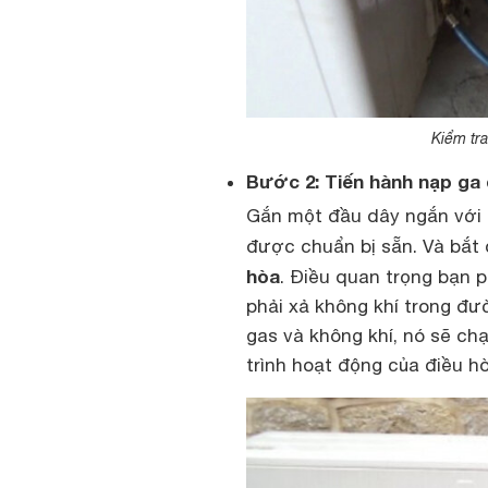
Kiểm tra
Bước 2: Tiến hành nạp ga 
Gắn một đầu dây ngắn với c
được chuẩn bị sẵn. Và bắt
hòa
. Điều quan trọng bạn p
phải xả không khí trong đườ
gas và không khí, nó sẽ c
trình hoạt động của điều hò