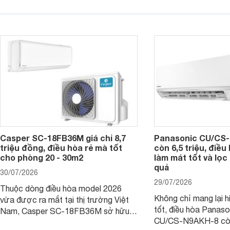
một trong những mẫu điều hòa phổ
điện và vận hành êm 
thông thu hút nhiều sự quan tâm của
thiết bị đang được nh
người tiêu dùng Việt.
giá bán rất dễ chịu.
Casper SC-18FB36M giá chỉ 8,7
Panasonic CU/CS-
triệu đồng, điều hòa rẻ mà tốt
còn 6,5 triệu, điề
cho phòng 20 - 30m2
làm mát tốt và lọc 
quả
30/07/2026
29/07/2026
Thuộc dòng điều hòa model 2026
Không chỉ mang lại h
vừa được ra mắt tại thị trường Việt
tốt, điều hòa Panas
Nam, Casper SC-18FB36M sở hữu
CU/CS-N9AKH-8 còn
công suất làm mát 18.000 BTU, phù