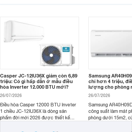
với khả năng vận hàn
hợp với các phòng có diện tích từ 20
thụ điện hợp lý và đ
- 30 m2. Bên cạnh khả năng làm mát
trình sử dụng lâu dài.
hiệu quả, sản phẩm còn được trang bị
nhiều tính năng và công nghệ hiện đại.
Casper JC-12IU36X giảm còn 6,89
Samsung AR40H09
triệu: Có gì hấp dẫn ở mẫu điều
chỉ hơn 4 triệu, đ
hòa Inverter 12.000 BTU mới?
lượng cho phòng 
26/07/2026
26/07/2026
Điều hòa Casper 12000 BTU Inveter
Samsung AR40H09D
1 chiều JC-12IU36X là dòng sản
công suất làm mát p
phẩm đời mới 2026 được thiết kế
phòng dưới 15m2, cù
cho phòng từ 15 - 20m2, không chỉ
lý là lựa chọn rất đ
sở hữu khả năng làm mát tốt mà còn
phòng ngủ, phòng khá