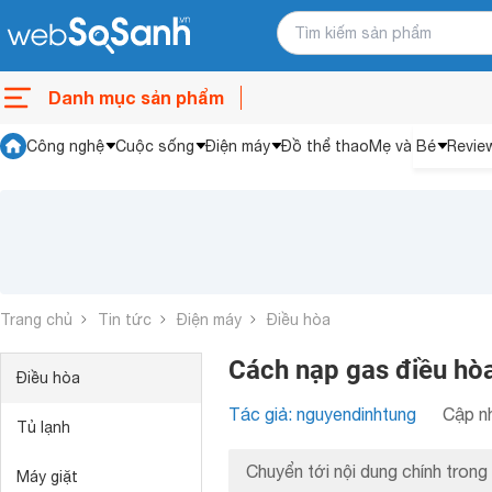
Danh mục sản phẩm
Công nghệ
Cuộc sống
Điện máy
Đồ thể thao
Mẹ và Bé
Revie
Trang chủ
Tin tức
Điện máy
Điều hòa
Cách nạp gas điều hòa
Điều hòa
Tác giả: nguyendinhtung
Cập nh
Tủ lạnh
Chuyển tới nội dung chính trong 
Máy giặt