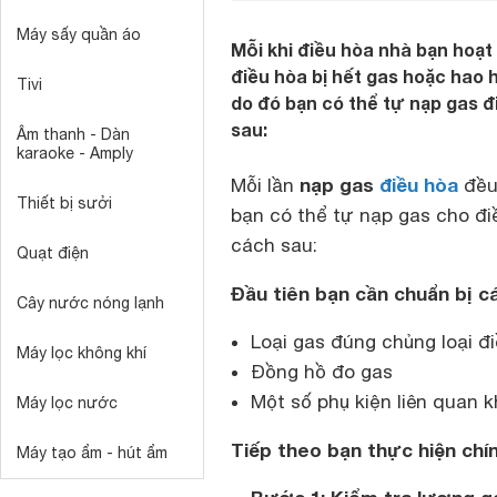
Máy sấy quần áo
Mỗi khi điều hòa nhà bạn hoạ
điều hòa bị hết gas hoặc hao 
Tivi
do đó bạn có thể tự nạp gas đ
sau:
Âm thanh - Dàn
karaoke - Amply
nạp gas
điều hòa
Mỗi lần
đều 
Thiết bị sưởi
bạn có thể tự nạp gas cho đ
cách sau:
Quạt điện
Đầu tiên bạn cần chuẩn bị c
Cây nước nóng lạnh
Loại gas đúng chủng loại đ
Máy lọc không khí
Đồng hồ đo gas
Một số phụ kiện liên quan 
Máy lọc nước
Tiếp theo bạn thực hiện chí
Máy tạo ẩm - hút ẩm