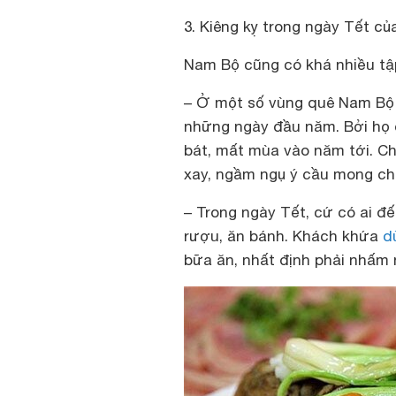
3. Kiêng kỵ trong ngày Tết c
Nam Bộ cũng có khá nhiều tậ
– Ở một số vùng quê Nam Bộ c
những ngày đầu năm. Bởi họ 
bát, mất mùa vào năm tới. Chí
xay, ngầm ngụ ý cầu mong ch
– Trong ngày Tết, cứ có ai đế
rượu, ăn bánh. Khách khứa
d
bữa ăn, nhất định phải nhấm n