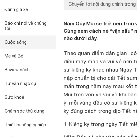
Chuyển tới nội dung chính trong 
Đánh giá xe
Năm Quý Mùi sẽ trở nên trọn vẹ
Báo chí nói về chúng
tôi
Cùng xem cách né “vận xấu” n
nào dưới đây.
Cuộc sống
Theo quan điểm dân gian “có 
Mẹ và Bé
điều may mắn và vui vẻ nên t
sự kiêng kỵ khác nhau.Ngày 
Review sách
nập chuẩn bị cho cái Tết su
Tư vấn nhạc cụ
mắn trong năm nay mau kết 
Mùi trọn vẹn và vui vẻ khi bạ
Sức khoẻ
ý, mỗi vùng đều có sự kiêng 
kỵ đúng cách trong dịp Tết n
Chăm sóc thú cưng
1. Kiêng kỵ trong ngày Tết m
Thiết bị công nghiệp