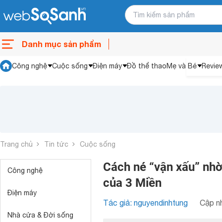
Danh mục sản phẩm
Công nghệ
Cuộc sống
Điện máy
Đồ thể thao
Mẹ và Bé
Revie
Trang chủ
Tin tức
Cuộc sống
Cách né “vận xấu” nhờ
Công nghệ
của 3 Miền
Điện máy
Tác giả: nguyendinhtung
Cập nh
Nhà cửa & Đời sống