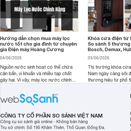
Hướng dẫn chọn mua máy lọc
Khóa cửa điện tử 
nước tốt cho gia đình từ chuyên
So sánh 5 thương 
gia Điện máy Hoàng Cương
Bosch, Demax, Hub
04/06/2026
03/06/2026
Nguồn nước sinh hoạt có thể chứa
Thị trường khóa cửa 
cặn bẩn, vi khuẩn và nhiều tạp chất
Nam ngày càng sôi đ
gây hại. Vì vậy, máy lọc nước chính
thương hiệu từ phổ 
hãng là giải pháp hiệu quả giúp bảo vệ
cấp. Nếu bạn đang b
sức khỏe và đảm bảo nguồn nước
cửa điện tử hãng nào 
sạch cho cả gia đình.
sẽ so sánh 5 thương
tâm nhiều hiện nay: 
Demax, Hubert và Gi
CÔNG TY CỔ PHẦN SO SÁNH VIỆT NAM
Công cụ so sánh giá online - Không bán hàng
Trụ sở chính: Số 195 Khâm Thiên, Thổ Quan, Đống Đa,