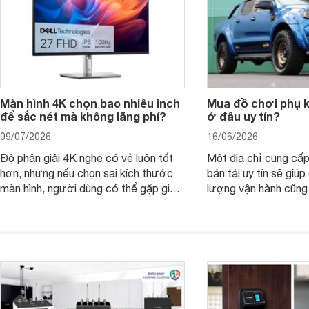
Màn hình 4K chọn bao nhiêu inch
Mua đồ chơi phụ ki
để sắc nét mà không lãng phí?
ở đâu uy tín?
09/07/2026
16/06/2026
Độ phân giải 4K nghe có vẻ luôn tốt
Một địa chỉ cung cấp
hơn, nhưng nếu chọn sai kích thước
bán tải uy tín sẽ giú
màn hình, người dùng có thể gặp giao
lượng vận hành cũng
diện quá nhỏ, phải phóng to nhiều
của chủ xe khi lên đ
hoặc không tận dụng hết không gian
hai" của mình.
hiển thị. Vậy màn hình 4K nên chọn
bao nhiêu inch là hợp lý?