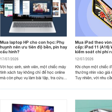
Mua laptop HP cho con học: Phụ
Mua iPad theo vòn
huynh nên ưu tiên độ bền, pin hay
cấp: iPad 11 (A16)
cấu hình?
kiểm soát chi phí 
17/07/2026
12/07/2026
Với học sinh, sinh viên, một chiếc máy
Khi chọn một chiếc i
tính xách tay không chỉ để học online
thường nhìn vào giá 
mà còn phục vụ làm bài tập, tra cứu,
Tuy nhiên, với nhu cầ
thuyết trình và giải trí nhẹ. Khi chọn
việc nhẹ và giải trí t
laptop HP cho con, phụ huynh nên
quan trọng hơn là tổn
nhìn theo nhu cầu sử dụng nhiều năm
mua bản nào, có cần
thay vì chỉ so sánh cấu hình trên giấy.
không, dùng được ba
nên nâng cấp.