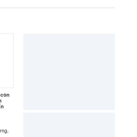
 còn
h
ẩn
ợng,