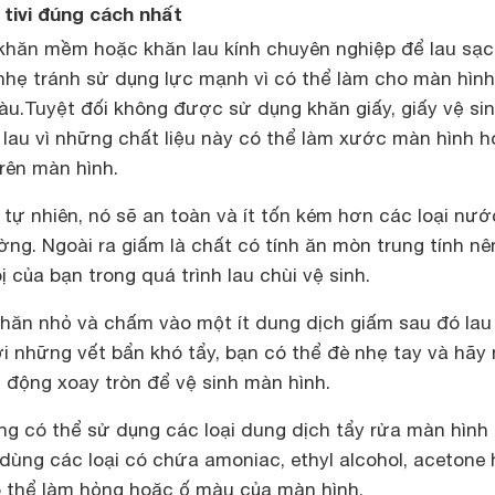
 tivi đúng cách nhất
hăn mềm hoặc khăn lau kính chuyên nghiệp để lau sạ
nhẹ tránh sử dụng lực mạnh vì có thể làm cho màn hình
àu.Tuyệt đối không được sử dụng khăn giấy, giấy vệ si
 lau vì những chất liệu này có thể làm xước màn hình 
trên màn hình.
 tự nhiên, nó sẽ an toàn và ít tốn kém hơn các loại nướ
ường. Ngoài ra giấm là chất có tính ăn mòn trung tính nê
ị của bạn trong quá trình lau chùi vệ sinh.
hăn nhỏ và chấm vào một ít dung dịch giấm sau đó lau
i những vết bẩn khó tẩy, bạn có thể đè nhẹ tay và hãy
 động xoay tròn để vệ sinh màn hình.
ng có thể sử dụng các loại dung dịch tẩy rửa màn hình
dùng các loại có chứa amoniac, ethyl alcohol, acetone
có thể làm hỏng hoặc ố màu của màn hình.