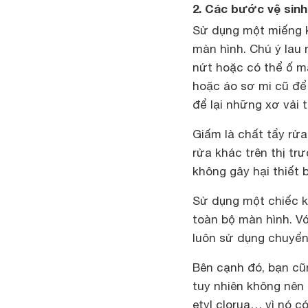
2. Các bước vệ sinh
Sử dụng một miếng k
màn hình. Chú ý lau 
nứt hoặc có thể ố m
hoặc áo sơ mi cũ để
để lại những xơ vải 
Giấm là chất tẩy rửa
rửa khác trên thị tr
không gây hại thiết b
Sử dụng một chiếc k
toàn bộ màn hình. Vớ
luôn sử dụng chuyển
Bên cạnh đó, bạn cũ
tuy nhiên không nên 
etyl clorua… vì nó 