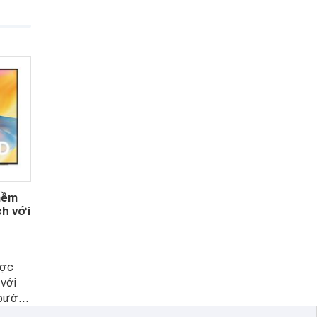
rường
 thế hệ
hi
ình
mềm
ch với
ược
với
 bước
úp