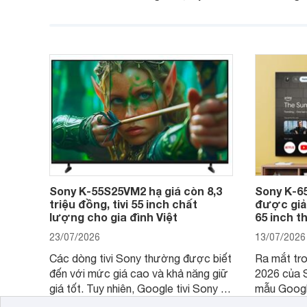
việc lựa chọn cũng cần hợp với với
trang
không gian sử dụng. Vậy tivi 55 inch
kích thước dài rộng bao nhiêu cm và
dùng cho phòng bao nhiêu m2?
Sony K-55S25VM2 hạ giá còn 8,3
Sony K-6
triệu đồng, tivi 55 inch chất
được giảm
lượng cho gia đình Việt
65 inch t
23/07/2026
13/07/2026
Các dòng tivi Sony thường được biết
Ra mắt tr
đến với mức giá cao và khả năng giữ
2026 của 
giá tốt. Tuy nhiên, Google tivi Sony 55
mẫu Googl
inch K-55S25VM2 lại là một trường
trang bị b