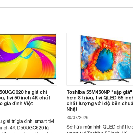
50UGC620 hạ giá chỉ
Toshiba 55M450NP "sập giá"
u, tivi 50 inch 4K chất
hơn 8 triệu, tivi QLED 55 inc
 gia đình Việt
chất lượng với độ bền chu
Nhật
30/07/2026
giải trí gia đình, smart tivi
Sở hữu màn hình QLED chất lư
 inch 4K D50UGC620 là