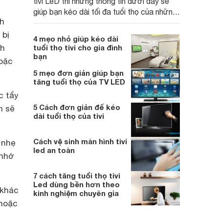
tivi LeD thì những thông tin dưới đây sẽ
giúp bạn kéo dài tối đa tuổi thọ của những
ch
chiếc tivi này của gia đình bạn
 bị
4 mẹo nhỏ giúp kéo dài
nh
tuổi thọ tivi cho gia đình
bạn
hoặc
5 mẹo đơn giản giúp bạn
tăng tuổi thọ của TV LED
c tẩy
5 Cách đơn giản để kéo
n sẽ
dài tuổi thọ của tivi
Cách vệ sinh màn hình tivi
 nhẹ
led an toàn
 nhớ
7 cách tăng tuổi thọ tivi
Led dùng bền hơn theo
 khác
kinh nghiệm chuyên gia
 hoặc