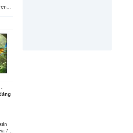
ượng
ược
h mẽ.
g được
K-
 đáng
sản
a 7 II