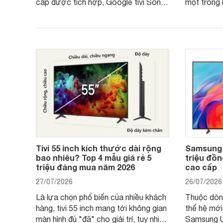
cấp được tích hợp, Google tivi Sony
một trong 
4K 65 inch K-65S20M2 hiện còn đang
trong phân
được nhiều cửa hàng điện máy giảm
cùng mức 
giá sâu.
thống bán 
hấp dẫn.
Tivi 55 inch kích thước dài rộng
Samsung 
bao nhiêu? Top 4 mẫu giá rẻ 5
triệu đồng
triệu đáng mua năm 2026
cao cấp
27/07/2026
26/07/2026
Là lựa chọn phổ biến của nhiều khách
Thuộc dòn
hàng, tivi 55 inch mang tới không gian
thế hệ mới
màn hình đủ "đã" cho giải trí, tuy nhiên
Samsung U