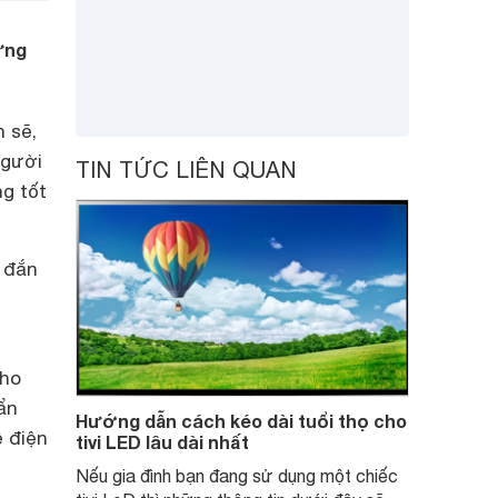
ững
h sẽ,
người
TIN TỨC LIÊN QUAN
ng tốt
g đắn
cho
ẩn
Hướng dẫn cách kéo dài tuổi thọ cho
ề điện
tivi LED lâu dài nhất
Nếu gia đình bạn đang sử dụng một chiếc