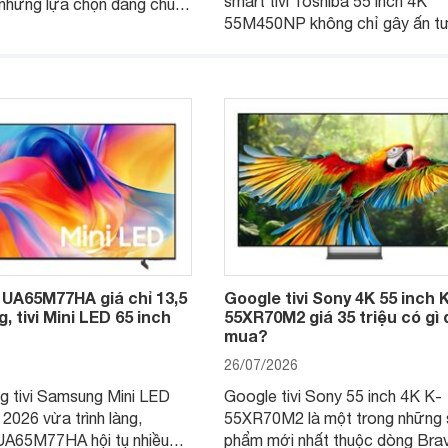
smart tivi Toshiba 55 inch 4K
những lựa chọn đáng chú ý
55M450NP không chỉ gây ấn t
 khúc nhờ màn hình 4K
với khả năng hiển thị mà còn đ
giá đang được nhiều hệ
trang bị hệ thống âm thanh mạn
lẻ điều chỉnh xuống mức
Đặc biệt, mẫu tivi này hiện đan
nhiều đại lý giảm giá đáng kể.
UA65M77HA giá chỉ 13,5
Google tivi Sony 4K 55 inch 
, tivi Mini LED 65 inch
55XR70M2 giá 35 triệu có gì
mua?
26/07/2026
g tivi Samsung Mini LED
Google tivi Sony 55 inch 4K K-
 2026 vừa trình làng,
55XR70M2 là một trong những 
A65M77HA hội tụ nhiều
phẩm mới nhất thuộc dòng Bravi