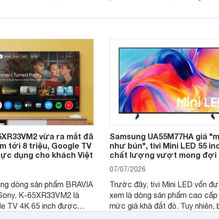
vừa chính thức ra mắt tại thị t
Việt Nam. Không chỉ là mẫu tivi
2026, sản phẩm còn gây chú ý k
được trang bị công nghệ màn h
RGB hoàn toàn mới
5XR33VM2 vừa ra mắt đã
Samsung UA55M77HA giá "
 tới 8 triệu, Google TV
như bún", tivi Mini LED 55 in
hực dụng cho khách Việt
chất lượng vượt mong đợi
07/07/2026
ong dòng sản phẩm BRAVIA
Trước đây, tivi Mini LED vốn đ
Sony, K-65XR33VM2 là
xem là dòng sản phẩm cao cấp 
e TV 4K 65 inch được
mức giá khá đắt đỏ. Tuy nhiên,
ộ xử lý XR Processor, nền
sang năm 2026, Samsung đã gi