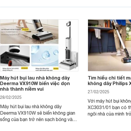
chóng, mang đến không gian sống
dây Panasonic MC-
sạch sẽ và thoáng đãng. Cùng
thiết kế thông minh 
Websosanh.vn đi tìm hiểu những tính
tiến, chiếc máy này s
năng nổi bật của sản phẩm này nhé.
ngóc ngách, trả lại 
gian sống sạch sẽ và
Máy hút bụi lau nhà không dây
Tìm hiểu chi tiết m
Deerma VX910W biến việc dọn
không dây Philips
nhà thành niềm vui
27/02/2025
28/02/2025
Với máy hút bụi khôn
Máy hút bụi lau nhà không dây
XC3031/01 bạn có th
Deerma VX910W sẽ biến không gian
ngôi nhà của mình tr
sống của bạn trở nên sạch bóng và
chỉ trong tích tắc, 
thơm tho chỉ trong tích tắc. Hãy cùng
tốn quá nhiều công 