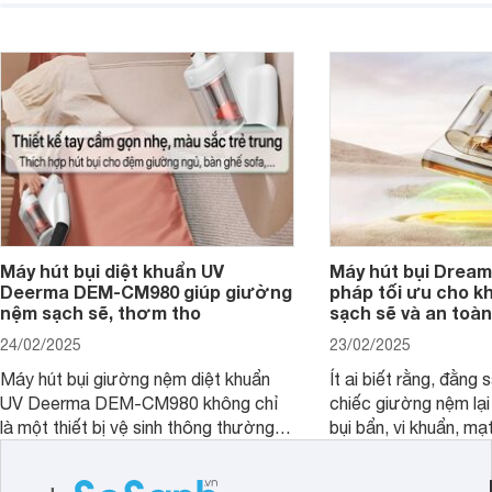
Websosanh.vn khám phá những điều
Websosanh.vn đi tìm h
kỳ diệu mà máy hút bụi Deerma
phẩm này nhé.
VX910W mang lại!
Máy hút bụi diệt khuẩn UV
Máy hút bụi Dream
Deerma DEM-CM980 giúp giường
pháp tối ưu cho k
nệm sạch sẽ, thơm tho
sạch sẽ và an toàn
24/02/2025
23/02/2025
Máy hút bụi giường nệm diệt khuẩn
Ít ai biết rằng, đằng
UV Deerma DEM-CM980 không chỉ
chiếc giường nệm lại
là một thiết bị vệ sinh thông thường,
bụi bẩn, vi khuẩn, mạ
mà còn là một trợ thủ đắc lực với
nhân gây dị ứng. Hiể
thiết kế thông minh, tối ưu hóa trải
Dreame đã cho ra m