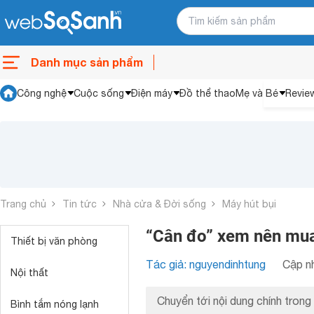
Danh mục sản phẩm
Công nghệ
Cuộc sống
Điện máy
Đồ thể thao
Mẹ và Bé
Revie
Trang chủ
Tin tức
Nhà cửa & Đời sống
Máy hút bụi
“Cân đo” xem nên mua
Thiết bị văn phòng
Tác giả: nguyendinhtung
Cập nh
Nội thất
Chuyển tới nội dung chính trong 
Bình tắm nóng lạnh