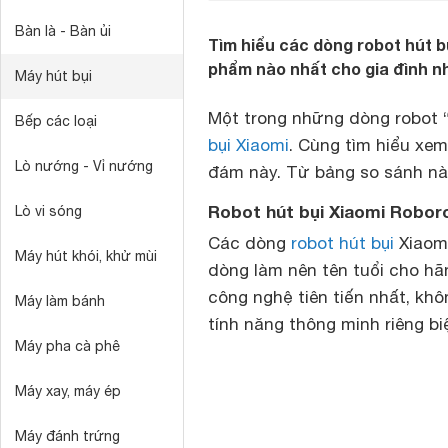
Bàn là - Bàn ủi
Tìm hiểu các dòng robot hút 
phẩm nào nhất cho gia đình n
Máy hút bụi
Một trong những dòng robot “
Bếp các loại
bụi Xiaomi
. Cùng tìm hiểu xe
Lò nướng - Vỉ nướng
đám này. Từ bảng so sánh nà
Robot hút bụi Xiaomi Robor
Lò vi sóng
Các dòng
robot hút bụi
Xiaomi
Máy hút khói, khử mùi
dòng làm nên tên tuổi cho hã
công nghệ tiên tiến nhất, khô
Máy làm bánh
tính năng thông minh riêng bi
Máy pha cà phê
Máy xay, máy ép
Máy đánh trứng