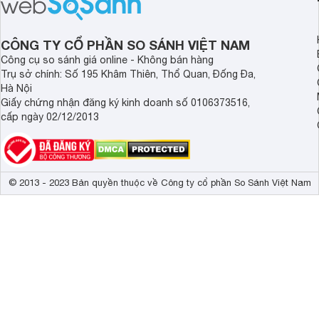
nghiệm người dùng. Cùng
bụi giường nệm D20 
Websosanh.vn đi tìm hiểu chi tiết sản
mạnh vượt trội, mang
phẩm nhé.
tối ưu cho không gia
CÔNG TY CỔ PHẦN SO SÁNH VIỆT NAM
an toàn.
Công cụ so sánh giá online - Không bán hàng
Trụ sở chính: Số 195 Khâm Thiên, Thổ Quan, Đống Đa,
Hà Nội
Giấy chứng nhận đăng ký kinh doanh số 0106373516,
cấp ngày 02/12/2013
© 2013 - 2023 Bản quyền thuộc về Công ty cổ phần So Sánh Việt Nam