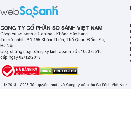
sức khỏe và đảm bảo nguồn nước
cửa điện tử hãng nào 
sạch cho cả gia đình.
sẽ so sánh 5 thương
tâm nhiều hiện nay: 
Demax, Hubert và Gi
CÔNG TY CỔ PHẦN SO SÁNH VIỆT NAM
Công cụ so sánh giá online - Không bán hàng
Trụ sở chính: Số 195 Khâm Thiên, Thổ Quan, Đống Đa,
Hà Nội
Giấy chứng nhận đăng ký kinh doanh số 0106373516,
cấp ngày 02/12/2013
© 2013 - 2023 Bản quyền thuộc về Công ty cổ phần So Sánh Việt Nam