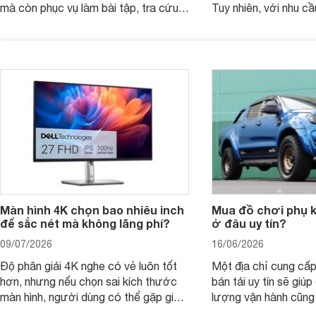
mà còn phục vụ làm bài tập, tra cứu,
Tuy nhiên, với nhu cầ
thuyết trình và giải trí nhẹ. Khi chọn
việc nhẹ và giải trí t
laptop HP cho con, phụ huynh nên
quan trọng hơn là tổn
nhìn theo nhu cầu sử dụng nhiều năm
mua bản nào, có cần
thay vì chỉ so sánh cấu hình trên giấy.
không, dùng được ba
nên nâng cấp.
Màn hình 4K chọn bao nhiêu inch
Mua đồ chơi phụ ki
để sắc nét mà không lãng phí?
ở đâu uy tín?
09/07/2026
16/06/2026
Độ phân giải 4K nghe có vẻ luôn tốt
Một địa chỉ cung cấp
hơn, nhưng nếu chọn sai kích thước
bán tải uy tín sẽ giú
màn hình, người dùng có thể gặp giao
lượng vận hành cũng
diện quá nhỏ, phải phóng to nhiều
của chủ xe khi lên đ