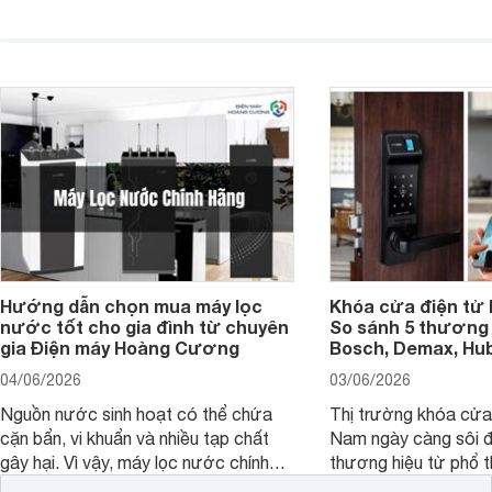
hoặc không tận dụng hết không gian
hai" của mình.
hiển thị. Vậy màn hình 4K nên chọn
bao nhiêu inch là hợp lý?
Hướng dẫn chọn mua máy lọc
Khóa cửa điện tử 
nước tốt cho gia đình từ chuyên
So sánh 5 thương 
gia Điện máy Hoàng Cương
Bosch, Demax, Hub
04/06/2026
03/06/2026
Nguồn nước sinh hoạt có thể chứa
Thị trường khóa cửa 
cặn bẩn, vi khuẩn và nhiều tạp chất
Nam ngày càng sôi đ
gây hại. Vì vậy, máy lọc nước chính
thương hiệu từ phổ 
hãng là giải pháp hiệu quả giúp bảo vệ
cấp. Nếu bạn đang b