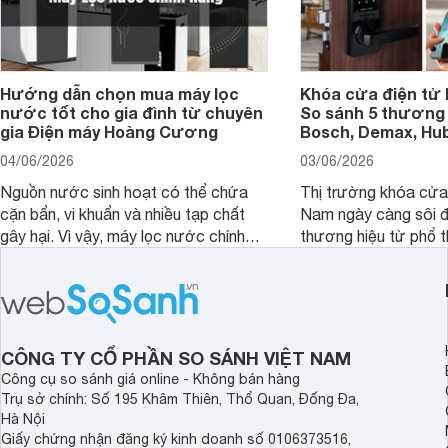
Hướng dẫn chọn mua máy lọc
Khóa cửa điện tử 
nước tốt cho gia đình từ chuyên
So sánh 5 thương 
gia Điện máy Hoàng Cương
Bosch, Demax, Hub
04/06/2026
03/06/2026
Nguồn nước sinh hoạt có thể chứa
Thị trường khóa cửa 
cặn bẩn, vi khuẩn và nhiều tạp chất
Nam ngày càng sôi đ
gây hại. Vì vậy, máy lọc nước chính
thương hiệu từ phổ 
hãng là giải pháp hiệu quả giúp bảo vệ
cấp. Nếu bạn đang b
sức khỏe và đảm bảo nguồn nước
cửa điện tử hãng nào 
sạch cho cả gia đình.
sẽ so sánh 5 thương
tâm nhiều hiện nay: 
Demax, Hubert và Gi
CÔNG TY CỔ PHẦN SO SÁNH VIỆT NAM
Công cụ so sánh giá online - Không bán hàng
Trụ sở chính: Số 195 Khâm Thiên, Thổ Quan, Đống Đa,
Hà Nội
Giấy chứng nhận đăng ký kinh doanh số 0106373516,