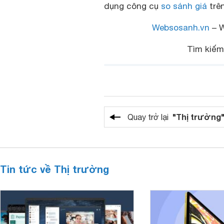
dụng công cụ
so sánh giá
trên
Websosanh.vn
– W
Tìm kiế
"Thị trường
Quay trở lại
Tin tức về Thị trường