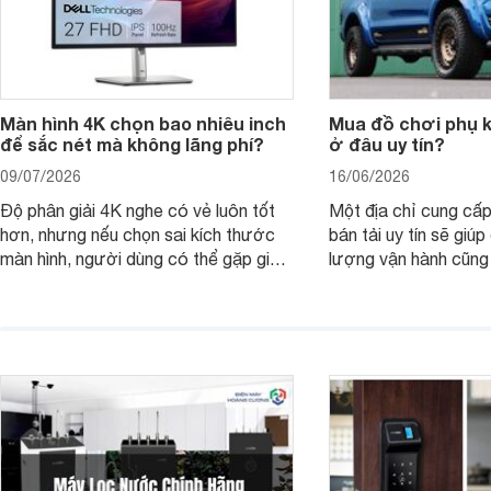
Màn hình 4K chọn bao nhiêu inch
Mua đồ chơi phụ ki
để sắc nét mà không lãng phí?
ở đâu uy tín?
09/07/2026
16/06/2026
Độ phân giải 4K nghe có vẻ luôn tốt
Một địa chỉ cung cấp
hơn, nhưng nếu chọn sai kích thước
bán tải uy tín sẽ giú
màn hình, người dùng có thể gặp giao
lượng vận hành cũng
diện quá nhỏ, phải phóng to nhiều
của chủ xe khi lên đ
hoặc không tận dụng hết không gian
hai" của mình.
hiển thị. Vậy màn hình 4K nên chọn
bao nhiêu inch là hợp lý?