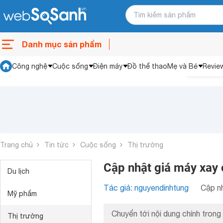
Danh mục sản phẩm
Công nghệ
Cuộc sống
Điện máy
Đồ thể thao
Mẹ và Bé
Revie
Trang chủ
Tin tức
Cuộc sống
Thị trường
Cập nhật giá máy xay
Du lịch
Tác giả: nguyendinhtung
Cập nh
Mỹ phẩm
Chuyển tới nội dung chính trong 
Thị trường