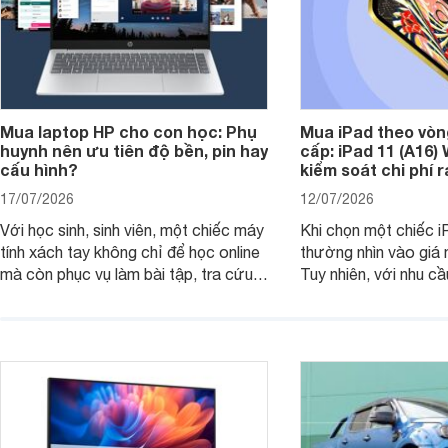
Mua laptop HP cho con học: Phụ
Mua iPad theo vòn
huynh nên ưu tiên độ bền, pin hay
cấp: iPad 11 (A16)
cấu hình?
kiểm soát chi phí 
17/07/2026
12/07/2026
Với học sinh, sinh viên, một chiếc máy
Khi chọn một chiếc i
tính xách tay không chỉ để học online
thường nhìn vào giá 
mà còn phục vụ làm bài tập, tra cứu,
Tuy nhiên, với nhu cầ
thuyết trình và giải trí nhẹ. Khi chọn
việc nhẹ và giải trí t
laptop HP cho con, phụ huynh nên
quan trọng hơn là tổn
nhìn theo nhu cầu sử dụng nhiều năm
mua bản nào, có cần
thay vì chỉ so sánh cấu hình trên giấy.
không, dùng được ba
nên nâng cấp.