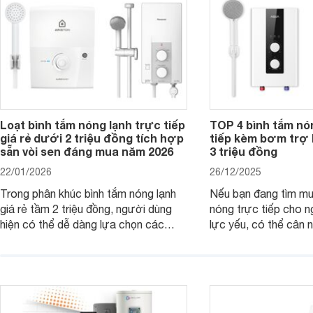
Loạt bình tắm nóng lạnh trực tiếp
TOP 4 bình tắm nó
giá rẻ dưới 2 triệu đồng tích hợp
tiếp kèm bơm trợ 
sẵn vòi sen đáng mua năm 2026
3 triệu đồng
22/01/2026
26/12/2025
Trong phân khúc bình tắm nóng lạnh
Nếu bạn đang tìm m
giá rẻ tầm 2 triệu đồng, người dùng
nóng trực tiếp cho 
hiện có thể dễ dàng lựa chọn các
lực yếu, có thể cân
mẫu máy nước nóng trực tiếp đến từ
máy nước nóng trực 
thương hiệu uy tín, sở hữu khả năng
bơm trợ lực dưới đâ
làm nóng nhanh và trang bị an toàn
rất hợp lý chỉ từ kho
cơ bản, đáp ứng tốt nhu cầu sử dụng
đồng.
nước nóng hằng ngày của gia đình.