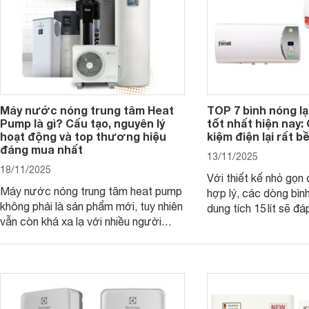
Máy nước nóng trung tâm Heat
TOP 7 bình nóng l
Pump là gì? Cấu tạo, nguyên lý
tốt nhất hiện nay: 
hoạt động và top thương hiệu
kiệm điện lại rất bề
đáng mua nhất
13/11/2025
18/11/2025
Với thiết kế nhỏ gọn
Máy nước nóng trung tâm heat pump
hợp lý, các dòng bìn
không phải là sản phẩm mới, tuy nhiên
dung tích 15 lít sẽ đ
vẫn còn khá xa lạ với nhiều người
nước nóng của các g
dùng. Đây là một giải pháp tạo nước
viên ít hoặc người s
nóng hiệu quả và tiện lợi cho các
Dưới đây là 7 mẫu bì
công trình có nhu cầu lớn. Dưới đây là
ngang 15 lít đáng mua
những thông tin cơ bản bạn cần biết
về dòng sản phẩm này.