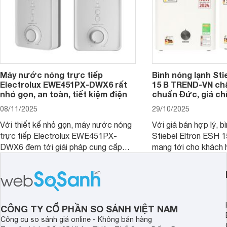
Máy nước nóng trực tiếp
Bình nóng lạnh Sti
Electrolux EWE451PX-DWX6 rất
15 B TREND-VN ch
nhỏ gọn, an toàn, tiết kiệm điện
chuẩn Đức, giá chỉ
08/11/2025
29/10/2025
Với thiết kế nhỏ gọn, máy nước nóng
Với giá bán hợp lý, b
trực tiếp Electrolux EWE451PX-
Stiebel Eltron ESH
DWX6 đem tới giải pháp cung cấp
mang tới cho khách 
nước nóng tối ưu cho các phòng tắm
phẩm chất lượng với
hiện đại, đặc biệt là các phòng tắm
hợp lý đồng thời có 
có diện tích hạn chế.
làm nước nóng rất tố
CÔNG TY CỔ PHẦN SO SÁNH VIỆT NAM
Công cụ so sánh giá online - Không bán hàng