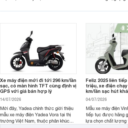
nhiều lựa chọn ở các phân khúc khác
phí mua xe. Nhờ sự 
nhau, đáp ứng nhu cầu ngày càng đa
mức giá cạnh tranh, t
dạng của khách hàng.
và khả năng vận hành 
này tiếp tục là nhữn
điện đáng chú ý tron
thông.
Xe máy điện mới đi tới 296 km/lần
Feliz 2025 liên tiếp
sạc, có màn hình TFT cùng định vị
triệu, xe điện chạy
GPS với giá bán hợp lý
km/lần sạc hút khá
14/07/2026
04/07/2026
Mới đây, Yadea chính thức giới thiệu
Mẫu xe máy điện Vin
mẫu xe máy điện Yadea Vora tại thị
tiếp tục được hãng g
trường Việt Nam, thuộc phân khúc
lựa chọn chất lượng 
tầm trung với nhiều trang bị hiện đại
bị ấn tượng.