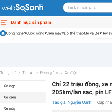
Danh mục sản phẩm
Công nghệ
Cuộc sống
Điện máy
Đồ thể thao
Mẹ và Bé
Revie
Trang chủ
Tin tức
Đánh giá xe
Xe điện
Chỉ 22 triệu đồng, xe 
Xe đạp
205km/lần sạc, pin LF
Xe điện
Tác giả: Nguyễn Oanh
Cập nhật
Xe máy