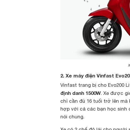
x
2. Xe máy điện Vinfast Evo20
Vinfast trang bị cho Evo200 L
định danh 1500W
. Xe được gi
chỉ cần đủ 16 tuổi trở lên mà
hợp với cả các bạn học sinh 
nói chung.
Xe có 2 chế độ lái cho người