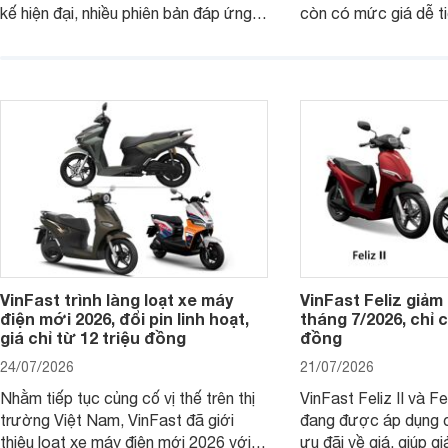
kế hiện đại, nhiều phiên bản đáp ứng
còn có mức giá dễ t
các nhu cầu sử dụng khác nhau. Việc
với nhiều khách hàng 
VinFast cập nhật giá bán giúp các
tối đa 48 km/h, mẫu 
mẫu Evo trở thành lựa chọn đáng cân
tốt nhu cầu di chuyể
nhắc hơn với khách hàng đang tìm
biệt phù hợp với nhó
kiếm xe điện đi lại hằng ngày.
từ đủ 16 tuổi trở lên.
VinFast trình làng loạt xe máy
VinFast Feliz giảm
điện mới 2026, đổi pin linh hoạt,
tháng 7/2026, chỉ c
giá chỉ từ 12 triệu đồng
đồng
24/07/2026
21/07/2026
Nhằm tiếp tục củng cố vị thế trên thị
VinFast Feliz II và F
trường Việt Nam, VinFast đã giới
đang được áp dụng c
thiệu loạt xe máy điện mới 2026 với
ưu đãi về giá, giúp g