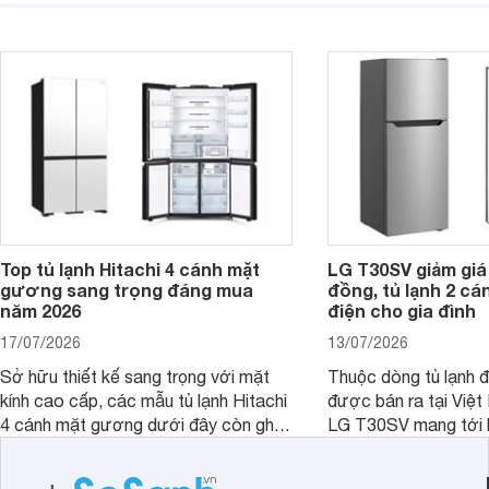
hiện đại. Tuy nhiên, mức giá thường
lợi, mang đến trải ng
cao hơn so với nhiều sản phẩm cùng
nghi hơn cho gia đình 
phân khúc khiến không ít người dùng
phải cân nhắc. Trên thị trường hiện
nay, Panasonic
Top tủ lạnh Hitachi 4 cánh mặt
LG T30SV giảm giá 
gương sang trọng đáng mua
đồng, tủ lạnh 2 cá
năm 2026
điện cho gia đình
17/07/2026
13/07/2026
Sở hữu thiết kế sang trọng với mặt
Thuộc dòng tủ lạnh 
kính cao cấp, các mẫu tủ lạnh Hitachi
được bán ra tại Việ
4 cánh mặt gương dưới đây còn ghi
LG T30SV mang tới 
điểm nhờ dung tích lớn cùng nhiều
lượng với những trang
công nghệ bảo quản hiện đại, đáp ứng
mức giá bán dễ tiếp 