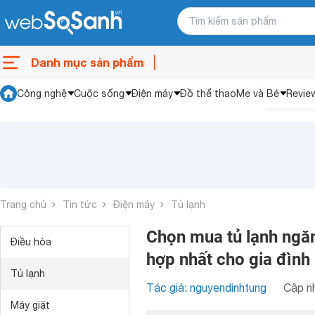
Danh mục sản phẩm
Công nghệ
Cuộc sống
Điện máy
Đồ thể thao
Mẹ và Bé
Revie
Trang chủ
Tin tức
Điện máy
Tủ lạnh
Chọn mua tủ lạnh ngăn
Điều hòa
hợp nhất cho gia đình
Tủ lạnh
Tác giả: nguyendinhtung
Cập nh
Máy giặt