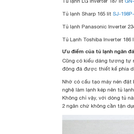
Tủ lạnh LG Inverter 187 lít
GN-
Tủ lạnh Sharp 165 lít
SJ-198P
Tủ lạnh Panasonic Inverter 234
Tủ Lạnh Toshiba Inverter 186 l
Ưu điểm của tủ lạnh ngăn đ
Cũng có kiểu dáng tương tự 
đông đá được thiết kế phía 
Nhờ có cấu tạo máy nén đặt
nghệ làm lạnh kép nên tủ lạnh
Không chỉ vậy, với dòng tủ nà
2 ngăn chứ không cần tận dụn