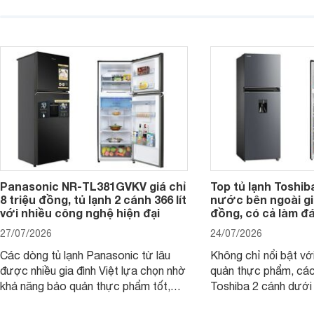
trình giảm giá, trở t
quyền, được hãng công bố có khả
đáng cân nhắc cho cá
năng giảm tới 90% dư lượng thuốc
đang tìm kiếm sản ph
trừ sâu còn tồn đọng trên thực phẩm.
nhiều công nghệ.
Panasonic NR-TL381GVKV giá chỉ
Top tủ lạnh Toshib
8 triệu đồng, tủ lạnh 2 cánh 366 lít
nước bên ngoài giá
với nhiều công nghệ hiện đại
đồng, có cả làm đ
27/07/2026
24/07/2026
Các dòng tủ lạnh Panasonic từ lâu
Không chỉ nổi bật vớ
được nhiều gia đình Việt lựa chọn nhờ
quản thực phẩm, các
khả năng bảo quản thực phẩm tốt,
Toshiba 2 cánh dướ
vận hành bền bỉ cùng nhiều công nghệ
trang bị vòi lấy nước