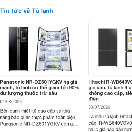
Tin tức về Tủ lạnh
Panasonic NR-DZ601YGKV hạ giá
Hitachi R-WB640V
mạnh, tủ lạnh có thể giảm tới 90%
giá sâu, tủ lạnh 4
dư lượng thuốc trừ sâu
không cao cấp, siê
điện
04/08/2026
30/07/2026
Bên cạnh thiết kế cao cấp và khả
Là mẫu tủ lạnh Hitac
năng bảo quản thực phẩm toàn diện,
cấp, R-WB640VGV0 
Panasonic NR-DZ601YGKV còn gây
mức giá hấp dẫn hơ
chú ý với công nghệ Nanoe™ X độc