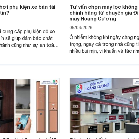
ơi phụ kiện xe bán tải
Tư vấn chọn máy lọc không 
tín?
chính hãng từ chuyên gia Đ
máy Hoàng Cương
05/06/2026
ỉ cung cấp phụ kiện độ xe
Ô nhiễm không khí ngày càng n
 tín sẽ giúp đảm bảo chất
trọng, ngay cả trong nhà cũng t
hành cũng như sự an toàn
nhiều bụi mịn, vi khuẩn và tác n
 khi lên đồ chơi cho "vợ
hại. Máy lọc không khí chính hãn
ình.
giải pháp hiệu quả giúp bảo vệ 
khỏe và mang đến không gian s
trong lành hơn.