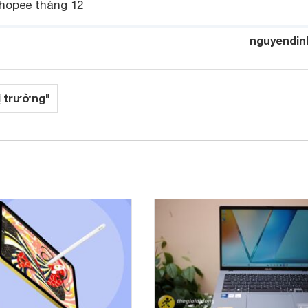
hopee tháng 12
nguyendin
ị trường"