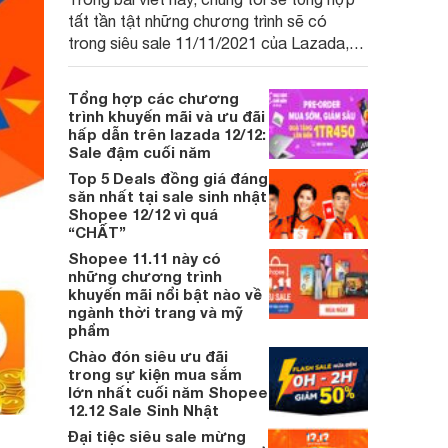
tất tần tật những chương trình sẽ có
trong siêu sale 11/11/2021 của Lazada,
Shopee. Các bạn hãy cùng chúng tôi tìm
hiểu để không bỏ lỡ những deal hot nào
Tổng hợp các chương
nhé.
trình khuyến mãi và ưu đãi
hấp dẫn trên lazada 12/12:
Sale đậm cuối năm
Top 5 Deals đồng giá đáng
săn nhất tại sale sinh nhật
Shopee 12/12 vì quá
“CHẤT”
Shopee 11.11 này có
những chương trình
khuyến mãi nổi bật nào về
ngành thời trang và mỹ
phẩm
Chào đón siêu ưu đãi
trong sự kiện mua sắm
lớn nhất cuối năm Shopee
12.12 Sale Sinh Nhật
Đại tiệc siêu sale mừng