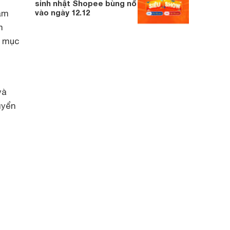
sinh nhật Shopee bùng nổ
vào ngày 12.12
ắm
m
h mục
và
uyển