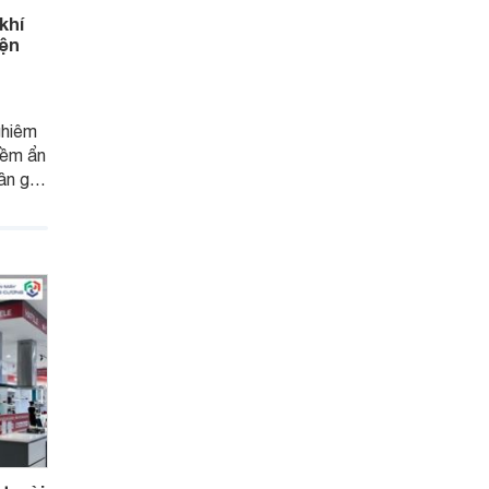
khí
iện
ghiêm
iềm ẩn
hân gây
g là
sức
ống