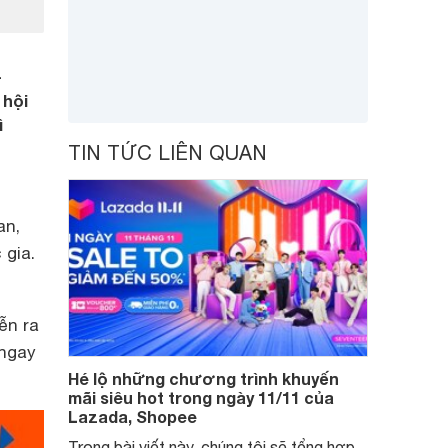
-
 hội
ì
TIN TỨC LIÊN QUAN
an,
 gia.
ễn ra
 ngay
Hé lộ những chương trình khuyến
mãi siêu hot trong ngày 11/11 của
Lazada, Shopee
Trong bài viết này, chúng tôi sẽ tổng hợp