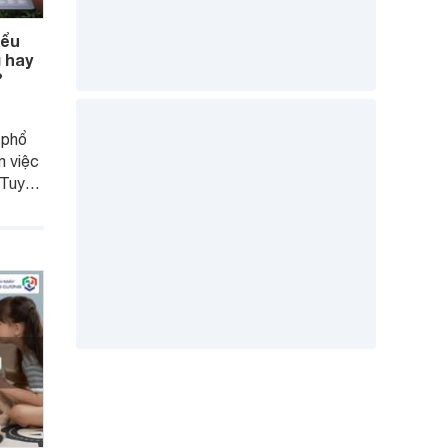
iểu
 hay
?
 phổ
m việc
 Tuy
 hình,
mua
 thực
 hay