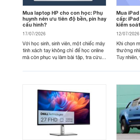
Mua laptop HP cho con học: Phụ
Mua iPad
huynh nên ưu tiên độ bền, pin hay
cấp: iPad
cấu hình?
kiểm soát
17/07/2026
12/07/2026
Với học sinh, sinh viên, một chiếc máy
Khi chọn m
tính xách tay không chỉ để học online
thường nhì
mà còn phục vụ làm bài tập, tra cứu,
Tuy nhiên,
thuyết trình và giải trí nhẹ. Khi chọn
việc nhẹ và
laptop HP cho con, phụ huynh nên
quan trọng
nhìn theo nhu cầu sử dụng nhiều năm
mua bản nà
thay vì chỉ so sánh cấu hình trên giấy.
không, dùn
nên nâng c