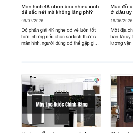
Màn hình 4K chọn bao nhiêu inch
Mua đồ ch
để sắc nét mà không lãng phí?
ở đâu uy 
09/07/2026
16/06/2026
Độ phân giải 4K nghe có vẻ luôn tốt
Một địa ch
hơn, nhưng nếu chọn sai kích thước
bán tải uy
màn hình, người dùng có thể gặp giao
lượng vận 
diện quá nhỏ, phải phóng to nhiều
của chủ xe
hoặc không tận dụng hết không gian
hai" của m
hiển thị. Vậy màn hình 4K nên chọn
bao nhiêu inch là hợp lý?