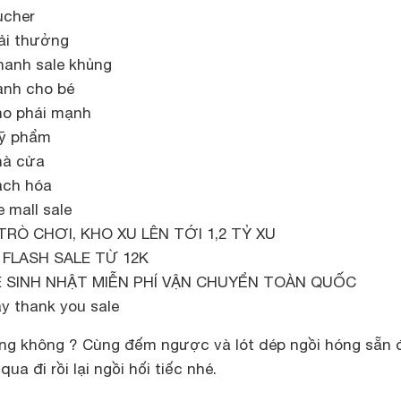
ucher
iải thưởng
hanh sale khủng
ành cho bé
cho phái mạnh
mỹ phẩm
hà cửa
ách hóa
 mall sale
 TRÒ CHƠI, KHO XU LÊN TỚI 1,2 TỶ XU
U FLASH SALE TỪ 12K
LE SINH NHẬT MIỄN PHÍ VẬN CHUYỂN TOÀN QUỐC
ày thank you sale
ng không ? Cùng đếm ngược và lót dép ngồi hóng sẵn 
ua đi rồi lại ngồi hối tiếc nhé.