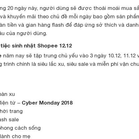
ảng 20 ngày này, người dùng sẽ được thoải moái mua s
h và khuyến mãi theo chủ đề mỗi ngày bao gồm sản phẩ
àn tiền và gian hàng flash để đáp ứng sở thích và dan
ầu của người dùng.
 tiệc sinh nhật Shopee 12.12
e
năm nay sẽ tập trung chủ yếu vào 3 ngày 10.12, 11.12 
trình chính là siêu lắc xu, siêu sale và miễn phí vận ch
oàn xu
Cyber Monday 2018
điện tử –
thời trang
ash sale
 phong cách sống
 dành cho mẹ