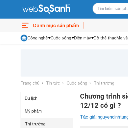
Danh mục sản phẩm
Công nghệ
Cuộc sống
Điện máy
Đồ thể thao
Mẹ và
Trang chủ
Tin tức
Cuộc sống
Thị trường
Chương trình si
Du lịch
12/12 có gì ?
Mỹ phẩm
Tác giả: nguyendinhtun
Thị trường