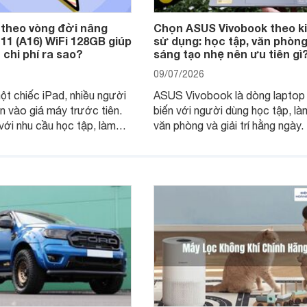
 theo vòng đời nâng
Chọn ASUS Vivobook theo k
 11 (A16) WiFi 128GB giúp
sử dụng: học tập, văn phòng
 chi phí ra sao?
sáng tạo nhẹ nên ưu tiên gì
09/07/2026
ột chiếc iPad, nhiều người
ASUS Vivobook là dòng laptop
n vào giá máy trước tiên.
biến với người dùng học tập, là
 với nhu cầu học tập, làm
văn phòng và giải trí hằng ngày.
 giải trí trong vài năm, điều
nhiên, vì có nhiều phiên bản màn
 hơn là tổng chi phí sở hữu:
cấu hình và kích thước, người 
o, có cần phụ kiện ngay
nên bắt đầu từ nhu cầu sử dụng
g được bao lâu và khi nào
tế thay vì chỉ nhìn vào tên CPU
ấp.
mức giá.