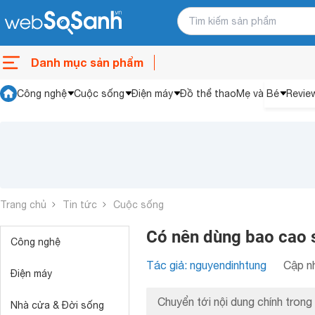
Danh mục sản phẩm
Công nghệ
Cuộc sống
Điện máy
Đồ thể thao
Mẹ và Bé
Revie
Trang chủ
Tin tức
Cuộc sống
Có nên dùng bao cao s
Công nghệ
Tác giả: nguyendinhtung
Cập nh
Điện máy
Chuyển tới nội dung chính trong 
Nhà cửa & Đời sống