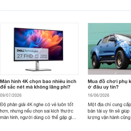
thuyết trình và giải trí nhẹ. Khi chọn
việc nhẹ và giải trí t
laptop HP cho con, phụ huynh nên
quan trọng hơn là tổn
nhìn theo nhu cầu sử dụng nhiều năm
mua bản nào, có cần
thay vì chỉ so sánh cấu hình trên giấy.
không, dùng được ba
nên nâng cấp.
Màn hình 4K chọn bao nhiêu inch
Mua đồ chơi phụ ki
để sắc nét mà không lãng phí?
ở đâu uy tín?
09/07/2026
16/06/2026
Độ phân giải 4K nghe có vẻ luôn tốt
Một địa chỉ cung cấp
hơn, nhưng nếu chọn sai kích thước
bán tải uy tín sẽ giú
màn hình, người dùng có thể gặp giao
lượng vận hành cũng
diện quá nhỏ, phải phóng to nhiều
của chủ xe khi lên đ
hoặc không tận dụng hết không gian
hai" của mình.