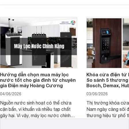
hiển thị. Vậy màn hình 4K nên chọn
bao nhiêu inch là hợp lý?
Hướng dẫn chọn mua máy lọc
Khóa cửa điện tử 
nước tốt cho gia đình từ chuyên
So sánh 5 thương 
gia Điện máy Hoàng Cương
Bosch, Demax, Hub
04/06/2026
03/06/2026
Nguồn nước sinh hoạt có thể chứa
Thị trường khóa cửa 
cặn bẩn, vi khuẩn và nhiều tạp chất
Nam ngày càng sôi đ
gây hại. Vì vậy, máy lọc nước chính
thương hiệu từ phổ 
hãng là giải pháp hiệu quả giúp bảo vệ
cấp. Nếu bạn đang b
sức khỏe và đảm bảo nguồn nước
cửa điện tử hãng nào 