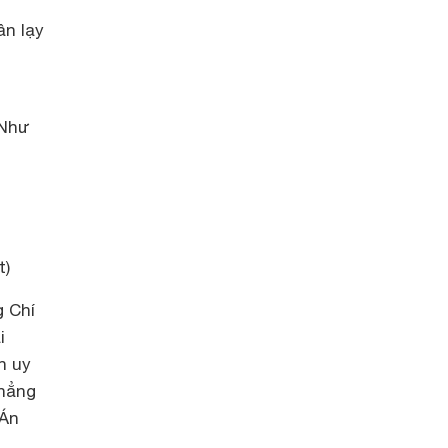
ần lạy
 Như
t)
g Chí
i
h uy
chẳng
.Án