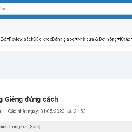
Khác
 Bé
Review sách
Sức khoẻ
Đánh giá xe
Nhà cửa & Đời sống
g Giêng đúng cách
g
Cập nhật ngày: 31/05/2020, lúc 21:53
hính trong bài
[Xem]