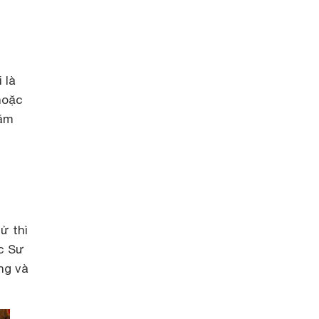
 là
hoặc
năm
ử thì
c Sư
ng và