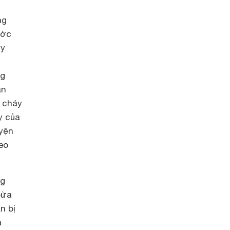
ng
ước
ủy
ng
ân
a cháy
y của
uyện
eo
ng
bừa
n bị
a