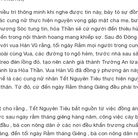
u trí thông minh khi nghe được tin này, bày tỏ sự đồ
 các cung nữ thực hiện nguyện vọng gặp mặt cha mẹ, b
hương Sóc tung tin, hỏa Thần sẽ cử người đến thiêu h
ến trong nội thành hoang mang khiếp sợ. Sau đó Đông
 với vua Hán Vũ rằng, tối ngày Rằm mọi người trong cu
ngoài cùng Vua, các đường to ngõ hẻm, trước nhà sau s
 treo đèn lồng đỏ, tạo nên cảnh giả thành Trường An lử
nh lừa Hỏa Thần. Vua Hán Vũ đã đồng ý phương án nà
ế là các cung nữ nhân Tết Nguyên Tiêu thực hiện ng
thân. Từ đó, cứ đến ngày Rằm tháng Giêng đều phải tr
t cho rằng , Tết Nguyên Tiêu bắt nguồn từ việc đồng á
ước sau ngày rằm tháng giêng hàng năm, công việc cày 
đầu , bà con nông dân ở các nơi đều khẩn trương chuẩ
áng, đến tối ngày Rằm tháng Giêng , bà con nông dân r