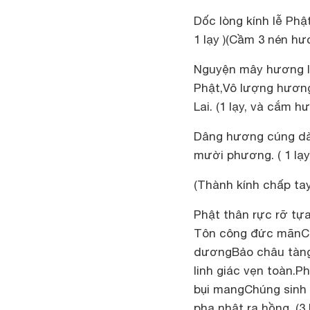
Dốc lòng kính lễ Phậ
1 lạy )(Cầm 3 nén hư
Nguyện mây hương là
Phật,Vô lượng hươn
Lai. (1 lạy, và cắm 
Dâng hương cúng dàn
mười phương. ( 1 lạy
(Thành kính chấp ta
Phật thân rực rỡ tự
Tôn công đức mãnCú
dươngBảo châu tàng 
linh giác vẹn toàn.
bụi mangChúng sinh 
phạ nhật ra hồng. (3 