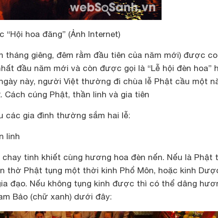
c “Hội hoa đăng” (Ảnh Internet)
m tháng giêng, đêm rằm đầu tiên của năm mới) được coi
 nhất đầu năm mới và còn được gọi là “Lễ hội đèn hoa” 
 ngày này, người Việt thường đi chùa lễ Phật cầu một 
. Cách cúng Phật, thần linh và gia tiên
 các gia đình thường sắm hai lễ:
 linh
chay tinh khiết cùng hương hoa đèn nến. Nếu là Phật t
àn thờ Phật tụng một thời kinh Phổ Môn, hoặc kinh Dượ
gia đạo. Nếu không tụng kinh được thì có thể dâng hươ
Tam Bảo (chữ xanh) dưới đây: