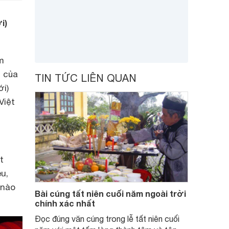
i)
m
t của
TIN TỨC LIÊN QUAN
ới)
Việt
t
u,
 nào
Bài cúng tất niên cuối năm ngoài trời
chính xác nhất
Đọc đúng văn cúng trong lễ tất niên cuối