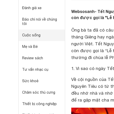
Đánh giá xe
Websosanh- Tết Nguy
còn được gọi là "Lễ 
Báo chí nói về chúng
tôi
Ông bà ta đã có câu
Cuộc sống
tháng Giêng hay ngà
người Việt. Tết Ngu
Mẹ và Bé
còn được gọi là “Lễ 
thường đi chùa lễ P
Review sách
1. Vì sao có ngày Tế
Tư vấn nhạc cụ
Về cội nguồn của Tế
Sức khoẻ
Nguyên Tiêu có từ th
Chăm sóc thú cưng
đều nhớ nhà và nhớ
để ra gặp mặt cha 
Thiết bị công nghiệp