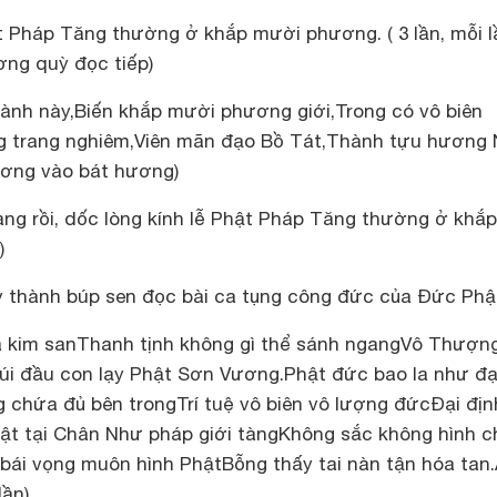
t Pháp Tăng thường ở khắp mười phương. ( 3 lần, mỗi l
ơng quỳ đọc tiếp)
nh này,Biến khắp mười phương giới,Trong có vô biên
g trang nghiêm,Viên mãn đạo Bồ Tát,Thành tựu hương
hương vào bát hương)
g rồi, dốc lòng kính lễ Phật Pháp Tăng thường ở khắp
)
y thành búp sen đọc bài ca tụng công đức của Đức Phậ
a kim sanThanh tịnh không gì thể sánh ngangVô Thượn
i đầu con lạy Phật Sơn Vương.Phật đức bao la như đạ
chứa đủ bên trongTrí tuệ vô biên vô lượng đứcĐại địn
Phật tại Chân Như pháp giới tàngKhông sắc không hình 
bái vọng muôn hình PhậtBỗng thấy tai nàn tận hóa tan
lần)