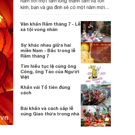
năm với một tấm lòng thành tâm và tôn
kính, bạn và gia đình sẽ có một năm mới
nhiều may mắn và an vui!
Văn khấn Rằm tháng 7 - Lễ
xá tội vong nhân
Sự khác nhau giữa hai
miền Nam - Bắc trong lễ
Rằm tháng 7
Tìm hiểu tục lệ cúng ông
Công, ông Táo của Người
Việt
Khấn vái Tổ tiên đúng
cách
Bài khấn và cách sắp lễ
cúng Giao thừa trong nhà