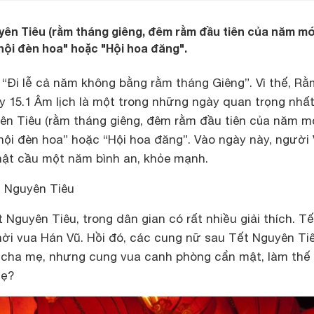
ên Tiêu (rằm tháng giêng, đêm rằm đầu tiên của năm mớ
hội đèn hoa" hoặc "Hội hoa đăng".
 “Đi lễ cả năm không bằng rằm tháng Giêng”. Vì thế, Rằ
y 15.1 Âm lịch là một trong những ngày quan trọng nhấ
yên Tiêu (rằm tháng giêng, đêm rằm đầu tiên của năm m
hội đèn hoa” hoặc “Hội hoa đăng”. Vào ngày này, người 
hật cầu một năm bình an, khỏe mạnh.
t Nguyên Tiêu
t Nguyên Tiêu, trong dân gian có rất nhiều giải thích. Tế
ời vua Hán Vũ. Hồi đó, các cung nữ sau Tết Nguyên Tiê
 cha mẹ, nhưng cung vua canh phòng cẩn mật, làm thế
mẹ?