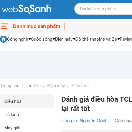
Danh mục sản phẩm
Công nghệ
Cuộc sống
Điện máy
Đồ thể thao
Mẹ và Bé
Revie
Trang chủ
Tin tức
Điện máy
Điều hòa
Đánh giá điều hòa TCL
Điều hòa
lại rất tốt
Tủ lạnh
Tác giả: Nguyễn Oanh
Cập nhật
Máy giặt