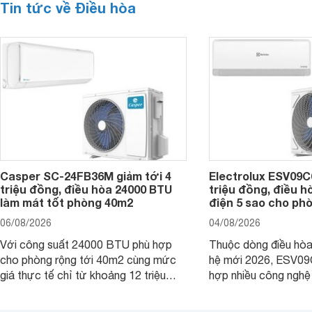
Tin tức về Điều hòa
Casper SC-24FB36M giảm tới 4
Electrolux ESV09C6
triệu đồng, điều hòa 24000 BTU
triệu đồng, điều h
làm mát tốt phòng 40m2
điện 5 sao cho ph
06/08/2026
04/08/2026
Với công suất 24000 BTU phù hợp
Thuộc dòng điều hòa 
cho phòng rộng tới 40m2 cùng mức
hệ mới 2026, ESV09
giá thực tế chỉ từ khoảng 12 triệu
hợp nhiều công nghệ 
đồng, Casper SC-24FB36M đang là
nâng cao hiệu quả là
một trong những mẫu điều hòa phổ
điện và vận hành êm 