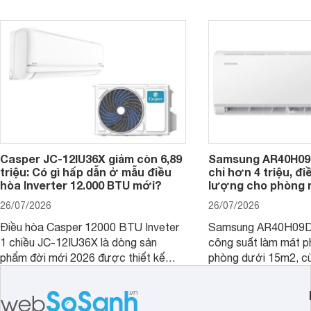
- 30 m2. Bên cạnh khả năng làm mát
trình sử dụng lâu dài.
hiệu quả, sản phẩm còn được trang bị
nhiều tính năng và công nghệ hiện đại.
Casper JC-12IU36X giảm còn 6,89
Samsung AR40H09
triệu: Có gì hấp dẫn ở mẫu điều
chỉ hơn 4 triệu, đ
hòa Inverter 12.000 BTU mới?
lượng cho phòng 
26/07/2026
26/07/2026
Điều hòa Casper 12000 BTU Inveter
Samsung AR40H09D
1 chiều JC-12IU36X là dòng sản
công suất làm mát p
phẩm đời mới 2026 được thiết kế
phòng dưới 15m2, cù
cho phòng từ 15 - 20m2, không chỉ
lý là lựa chọn rất đ
sở hữu khả năng làm mát tốt mà còn
phòng ngủ, phòng khá
có giá bán rất hợp lý.