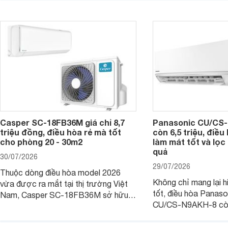
thông thu hút nhiều sự quan tâm của
thiết bị đang được nh
người tiêu dùng Việt.
giá bán rất dễ chịu.
Casper SC-18FB36M giá chỉ 8,7
Panasonic CU/CS-
triệu đồng, điều hòa rẻ mà tốt
còn 6,5 triệu, điề
cho phòng 20 - 30m2
làm mát tốt và lọc 
quả
30/07/2026
29/07/2026
Thuộc dòng điều hòa model 2026
Không chỉ mang lại h
vừa được ra mắt tại thị trường Việt
tốt, điều hòa Panas
Nam, Casper SC-18FB36M sở hữu
CU/CS-N9AKH-8 còn
công suất làm mát 18.000 BTU, phù
với khả năng vận hàn
hợp với các phòng có diện tích từ 20
thụ điện hợp lý và đ