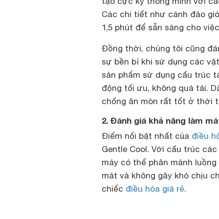
tạo cực kỳ thông minh với c
Các chi tiết như cánh đảo gi
1,5 phút để sẵn sàng cho việc
Đồng thời, chúng tôi cũng đ
sự bền bỉ khi sử dụng các vật
sản phẩm sử dụng cấu trúc tả
động tối ưu, không quá tải. 
chống ăn mòn rất tốt ở thời 
2. Đánh giá khả năng làm m
Điểm nổi bật nhất của
điều h
Gentle Cool. Với cấu trúc các
máy có thể phân mảnh luồng g
mát và không gây khó chịu ch
chiếc
điều hòa giá rẻ
.