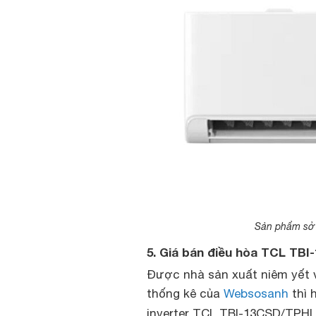
Sản phẩm sở h
5. Giá bán điều hòa TCL TB
Được nhà sản xuất niêm yết vớ
thống kê của
Websosanh
thì 
inverter TCL TBI-13CSD/TPHI 