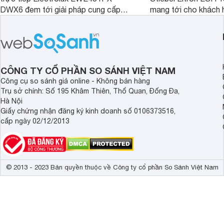
DWX6 đem tới giải pháp cung cấp
mang tới cho khách 
nước nóng tối ưu cho các phòng tắm
phẩm chất lượng với
hiện đại, đặc biệt là các phòng tắm
hợp lý đồng thời có 
có diện tích hạn chế.
làm nước nóng rất tố
CÔNG TY CỔ PHẦN SO SÁNH VIỆT NAM
Công cụ so sánh giá online - Không bán hàng
Trụ sở chính: Số 195 Khâm Thiên, Thổ Quan, Đống Đa,
Hà Nội
Giấy chứng nhận đăng ký kinh doanh số 0106373516,
cấp ngày 02/12/2013
© 2013 - 2023 Bản quyền thuộc về Công ty cổ phần So Sánh Việt Nam