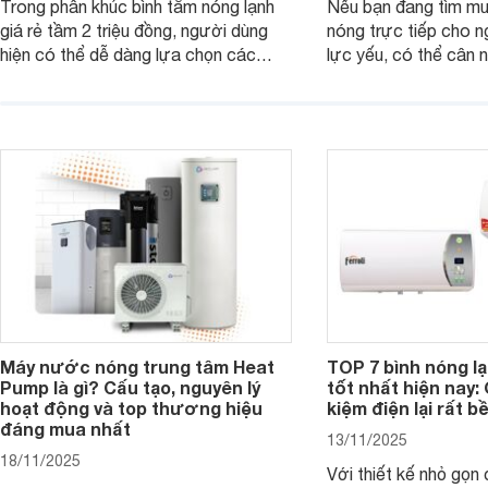
Trong phân khúc bình tắm nóng lạnh
Nếu bạn đang tìm m
giá rẻ tầm 2 triệu đồng, người dùng
nóng trực tiếp cho 
hiện có thể dễ dàng lựa chọn các
lực yếu, có thể cân
mẫu máy nước nóng trực tiếp đến từ
máy nước nóng trực 
thương hiệu uy tín, sở hữu khả năng
bơm trợ lực dưới đâ
làm nóng nhanh và trang bị an toàn
rất hợp lý chỉ từ kho
cơ bản, đáp ứng tốt nhu cầu sử dụng
đồng.
nước nóng hằng ngày của gia đình.
Máy nước nóng trung tâm Heat
TOP 7 bình nóng l
Pump là gì? Cấu tạo, nguyên lý
tốt nhất hiện nay: 
hoạt động và top thương hiệu
kiệm điện lại rất bề
đáng mua nhất
13/11/2025
18/11/2025
Với thiết kế nhỏ gọn