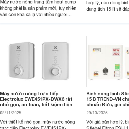
Máy nước nóng trung tâm heat pump
hợp lý, các dòng bìn
không phải là sản phẩm mới, tuy nhiên
dung tích 15 lít sẽ đ
vẫn còn khá xa lạ với nhiều người
nước nóng của các g
dùng. Đây là một giải pháp tạo nước
viên ít hoặc người s
nóng hiệu quả và tiện lợi cho các
Dưới đây là 7 mẫu bì
công trình có nhu cầu lớn. Dưới đây là
ngang 15 lít đáng mua
những thông tin cơ bản bạn cần biết
về dòng sản phẩm này.
Máy nước nóng trực tiếp
Bình nóng lạnh Sti
Electrolux EWE451PX-DWX6 rất
15 B TREND-VN ch
nhỏ gọn, an toàn, tiết kiệm điện
chuẩn Đức, giá chỉ
08/11/2025
29/10/2025
Với thiết kế nhỏ gọn, máy nước nóng
Với giá bán hợp lý, b
trực tiếp Electrolux EWE451PX-
Stiebel Eltron ESH