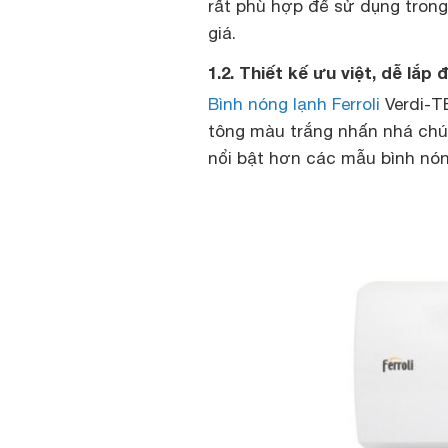
rất phù hợp để sử dụng tron
giá.
1.2. Thiết kế ưu việt, dễ lắp
Bình nóng lạnh Ferroli
Verdi-TE
tông màu trắng nhấn nhá chút
nổi bật hơn các mẫu bình nón