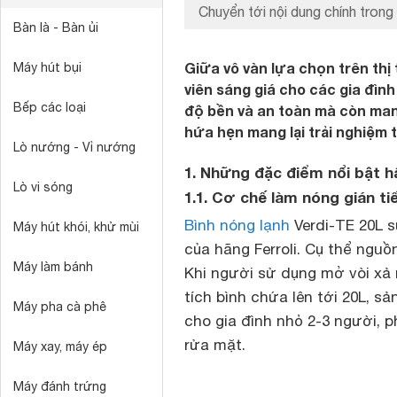
Chuyển tới nội dung chính trong 
Bàn là - Bàn ủi
Giữa vô vàn lựa chọn trên thị
Máy hút bụi
viên sáng giá cho các gia đìn
Bếp các loại
độ bền và an toàn mà còn man
hứa hẹn mang lại trải nghiệm t
Lò nướng - Vỉ nướng
1. Những đặc điểm nổi bật h
Lò vi sóng
1.1. Cơ chế làm nóng gián ti
Bình nóng lạnh
Verdi-TE 20L 
Máy hút khói, khử mùi
của hãng Ferroli. Cụ thể ngu
Máy làm bánh
Khi người sử dụng mở vòi xả
tích bình chứa lên tới 20L,
Máy pha cà phê
cho gia đình nhỏ 2-3 người, 
rửa mặt.
Máy xay, máy ép
Máy đánh trứng