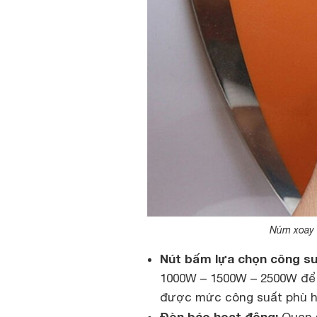
Núm xoay đ
Nút bấm lựa chọn công su
1000W – 1500W – 2500W để 
được mức công suất phù hợ
Đèn báo hoạt động:
Quan s