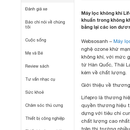
Đánh giá xe
Máy lọc không khí Lif
khuẩn trong không kh
Báo chí nói về chúng
bằng lại các ion dươn
tôi
Cuộc sống
Websosanh –
Máy lọ
nghệ ozone khử mạnh 
Mẹ và Bé
không khí, với mức g
từ Hàn Quốc, Thái La
Review sách
kém về chất lượng.
Tư vấn nhạc cụ
Giới thiệu về thương
Sức khoẻ
Lifepro là thương h
quyền thương hiệu tạ
Chăm sóc thú cưng
dựng với tiêu chí c
Thiết bị công nghiệp
chất lượng cao nhất
trên thị trường nhi