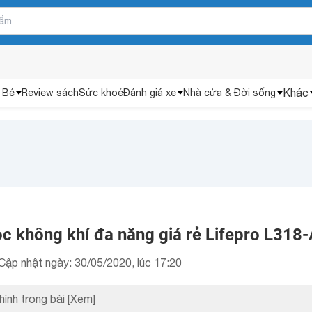
Khác
 Bé
Review sách
Sức khoẻ
Đánh giá xe
Nhà cửa & Đời sống
ọc không khí đa năng giá rẻ Lifepro L318
Cập nhật ngày: 30/05/2020, lúc 17:20
hính trong bài
[Xem]