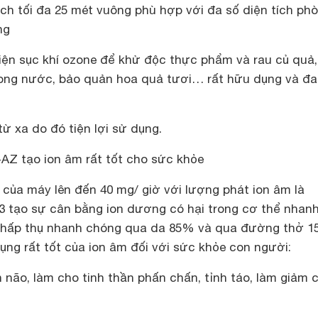
ch tối đa 25 mét vuông phù hợp với đa số diện tích ph
ng
iện sục khí ozone để khử độc thực phẩm và rau củ quả
 trong nước, bảo quản hoa quả tươi… rất hữu dụng và đa
từ xa do đó tiện lợi sử dụng.
-AZ
tạo ion âm rất tốt cho sức khỏe
 của máy lên đến 40 mg/ giờ với lượng phát ion âm là
m3 tạo sự cân bằng ion dương có hại trong cơ thể nhan
 hấp thụ nhanh chóng qua da 85% và qua đường thở 1
ụng rất tốt của ion âm đối với sức khỏe con người:
 não, làm cho tinh thần phấn chấn, tỉnh táo, làm giảm 