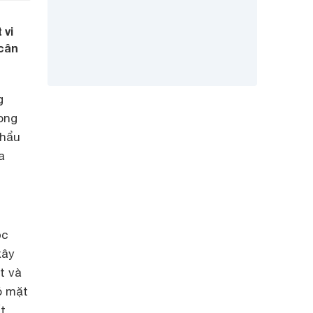
 vi
 cân
g
rong
khẩu
a
ộc
xây
t và
ó mặt
t