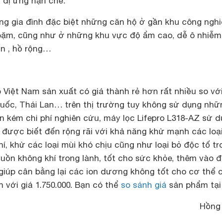
y dị ứng hạn chế.
ng gia đình đặc biệt những căn hộ ở gần khu công nghi
bặm, cũng như ở những khu vực độ ẩm cao, dễ ô nhiễ
n , hồ rộng…
 Việt Nam sản xuất có giá thành rẻ hơn rất nhiều so vớ
uốc, Thái Lan… trên thị trường tuy không sử dụng nhữ
n kém chi phí nghiên cứu, máy lọc Lifepro L318-AZ sử 
được biết đến rộng rãi với khả năng khử mạnh các loại
í, khử các loại mùi khó chịu cũng như loại bỏ độc tố tr
guồn không khí trong lành, tốt cho sức khỏe, thêm vào 
giúp cân bằng lại các ion dương không tốt cho cơ thể 
 với giá 1.750.000. Bạn có thể
so sánh giá
sản phẩm tại
Hồng