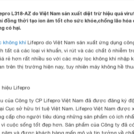
epro L318-AZ do Việt Nam sản xuất diệt trừ hiệu quả virut
í đồng thời tạo ion âm tốt cho sức khỏe,chống lão hóa
g có hại.
c không khí
Lifepro do Việt Nam sản xuất ứng dụng côn
tất cả các loại vi khuẩn, vi rút và các chất ô nhiễm t
iá rẻ hơn rất nhiều so với các máy lọc không khí nhập 
n trên thị trường hiện nay, tuy nhiên máy không hề thu
 hiệu Lifepro
iệu của Công ty CP Lifepro Việt Nam đã được đăng ký đ
i Cục sở hữu trí tuệ Việt Nam. Lifepro Việt Nam được 
ung cấp cho người tiêu dùng những sản phẩm có ích nhấ
 vì cuộc sống tốt đẹp hơn. Sản phẩm của Công ty đã c
ều năm và được khách hàng mến mộ và tin tưởng về chấ