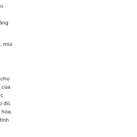
in
sảng
, mùi
 cho
 của
ác
o đó,
 hóa,
tình