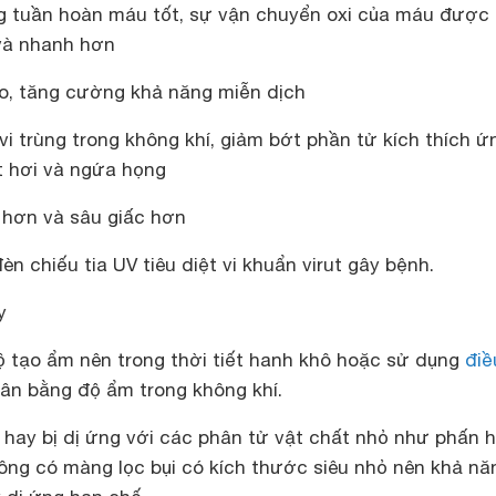
g tuần hoàn máu tốt, sự vận chuyển oxi của máu được 
và nhanh hơn
o, tăng cường khả năng miễn dịch
 vi trùng trong không khí, giảm bớt phần tử kích thích ứ
t hơi và ngứa họng
 hơn và sâu giấc hơn
n chiếu tia UV tiêu diệt vi khuẩn virut gây bệnh.
y
 tạo ẩm nên trong thời tiết hanh khô hoặc sử dụng
điề
cân bằng độ ẩm trong không khí.
 hay bị dị ứng với các phân tử vật chất nhỏ như phấn 
hông có màng lọc bụi có kích thước siêu nhỏ nên khả nă