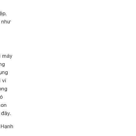
ệp,
m như
i máy
ng
dụng
 vi
ong
đó
con
 đây.
 Hạnh