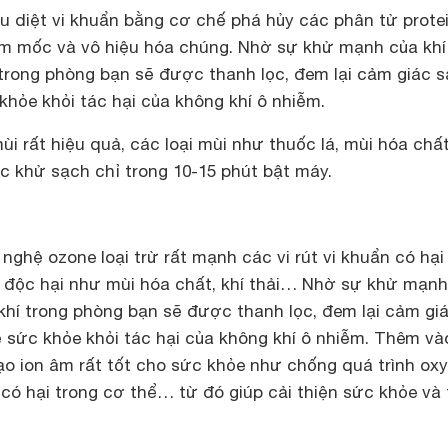
u diệt vi khuẩn bằng cơ chế phá hủy các phân tử prote
ấm mốc và vô hiệu hóa chúng.
Nhờ sự khử mạnh của khí
trong phòng bạn sẽ được thanh lọc, đem lại cảm giác 
khỏe khỏi tác hại của không khí ô nhiễm.
i rất hiệu quả, các loại mùi như thuốc lá, mùi hóa chất
khử sạch chỉ trong 10-15 phút bật máy.
nghệ ozone loại trừ rất mạnh các vi rút vi khuẩn có hại
 độc hại như mùi hóa chất, khí thải… Nhờ sự khử mạnh
khí trong phòng bạn sẽ được thanh lọc, đem lại cảm gi
 sức khỏe khỏi tác hại của không khí ô nhiễm. Thêm và
o ion âm rất tốt cho sức khỏe như chống quá trình oxy
ó hại trong cơ thể… từ đó giúp cải thiện sức khỏe và 