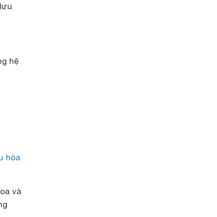
lưu
ng hệ
u hòa
hoa và
ng