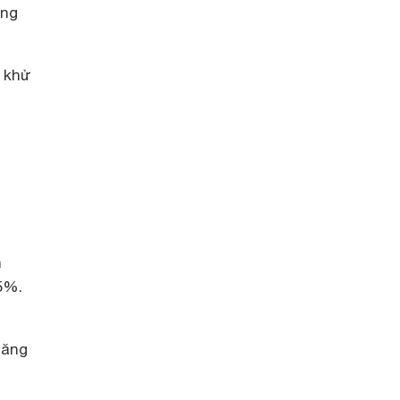
òng
, khử
h
5%.
căng