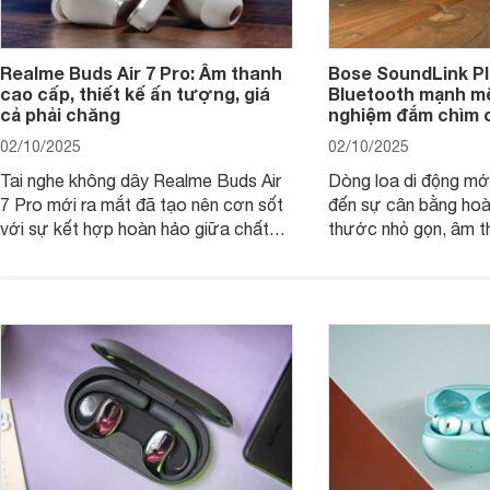
Realme Buds Air 7 Pro: Âm thanh
Bose SoundLink Pl
cao cấp, thiết kế ấn tượng, giá
Bluetooth mạnh mẽ
cả phải chăng
nghiệm đắm chìm 
02/10/2025
02/10/2025
Tai nghe không dây Realme Buds Air
Dòng loa di động m
7 Pro mới ra mắt đã tạo nên cơn sốt
đến sự cân bằng hoà
với sự kết hợp hoàn hảo giữa chất
thước nhỏ gọn, âm 
lượng âm thanh vượt trội, thiết kế
thời lượng pin ấn tư
hiện đại và mức giá cực kỳ cạnh
nó có xứng đáng với
tranh, chỉ dưới 2 triệu đồng.
xuất?