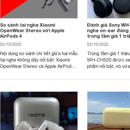
So sánh tai nghe Xiaomi
Đánh giá Sony WH-
OpenWear Stereo với Apple
nghe on-ear đáng
AirPods 4
trong tầm giá 1 tr
02/10/2025
02/10/2025
Nội dung so sánh chi tiết giữa hai mẫu
Trong tầm giá 1 triệ
tai nghe không dây nổi bật: Xiaomi
WH-CH520 được xe
OpenWear Stereo và Apple AirPods 4
phẩm nổi bật, nó vừa
sẽ nhằm giúp người dùng đưa ra lựa
pin ấn tượng vừa sở
chọn phù hợp nhất dựa trên nhu cầu
âm thanh ấn tượng 
và sở thích cá nhân. Cả hai đều là sản
chuyên gia đánh giá 
phẩm chất lượng cao, nhưng hướng
tới đối tượng khách hàng khác nhau.