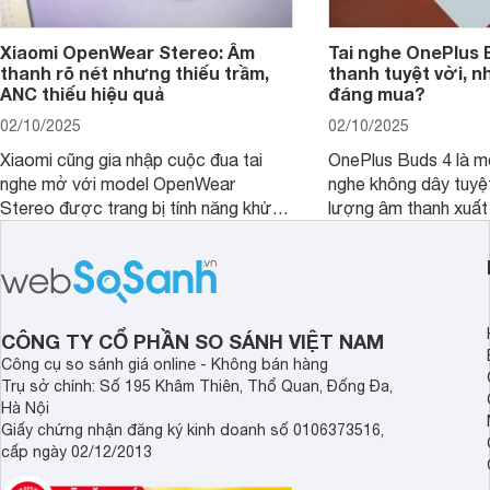
Xiaomi OpenWear Stereo: Âm
Tai nghe OnePlus 
thanh rõ nét nhưng thiếu trầm,
thanh tuyệt vời, n
ANC thiếu hiệu quả
đáng mua?
02/10/2025
02/10/2025
Xiaomi cũng gia nhập cuộc đua tai
OnePlus Buds 4 là mộ
nghe mở với model OpenWear
nghe không dây tuyệt
Stereo được trang bị tính năng khử
lượng âm thanh xuất
tiếng ồn chủ động (ANC). Nhưng liệu
nghệ hai driver và h
chất lượng âm thanh và hiệu quả khử
khử tiếng ồn ấn tượng
ồn của chiếc tai nghe Xiaomi này có
tiến. Tuy nhiên, thời
đủ sức thuyết phục người dùng?
là một điểm hạn chế 
người dùng.
CÔNG TY CỔ PHẦN SO SÁNH VIỆT NAM
Công cụ so sánh giá online - Không bán hàng
Trụ sở chính: Số 195 Khâm Thiên, Thổ Quan, Đống Đa,
Hà Nội
Giấy chứng nhận đăng ký kinh doanh số 0106373516,
cấp ngày 02/12/2013