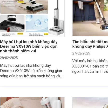
Máy hút bụi lau nhà không dây
Tìm hiểu chi tiết m
Deerma VX910W biến việc dọn
không dây Philips
nhà thành niềm vui
27/02/2025
28/02/2025
Với máy hút bụi khôn
Máy hút bụi lau nhà không dây
XC3031/01 bạn có th
Deerma VX910W sẽ biến không gian
ngôi nhà của mình tr
sống của bạn trở nên sạch bóng và
chỉ trong tích tắc, 
thơm tho chỉ trong tích tắc. Hãy cùng
tốn quá nhiều công 
Websosanh.vn khám phá những điều
Websosanh.vn đi tìm h
kỳ diệu mà máy hút bụi Deerma
phẩm này nhé.
VX910W mang lại!