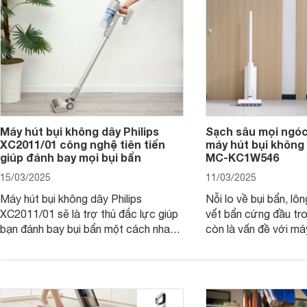
Máy hút bụi không dây Philips
Sạch sâu mọi ngóc
XC2011/01 công nghệ tiên tiến
máy hút bụi không
giúp đánh bay mọi bụi bẩn
MC-KC1W546
15/03/2025
11/03/2025
Máy hút bụi không dây Philips
Nỗi lo về bụi bẩn, lô
XC2011/01 sẽ là trợ thủ đắc lực giúp
vết bẩn cứng đầu tr
bạn đánh bay bụi bẩn một cách nhanh
còn là vấn đề với má
chóng, mang đến không gian sống
dây Panasonic MC-
sạch sẽ và thoáng đãng. Cùng
thiết kế thông minh 
Websosanh.vn đi tìm hiểu những tính
tiến, chiếc máy này s
năng nổi bật của sản phẩm này nhé.
ngóc ngách, trả lại 
gian sống sạch sẽ và