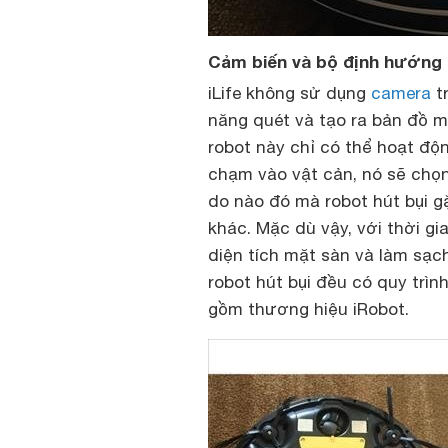
Cảm biến và bộ định hướng 
iLife không sử dụng
camera
tr
năng quét và tạo ra bản đồ m
robot này chỉ có thể hoạt độn
chạm vào vật cản, nó sẽ chọn
do nào đó mà robot hút bụi gặ
khác. Mặc dù vậy, với thời gi
diện tích mặt sàn và làm sạc
robot hút bụi đều có quy trìn
gồm thương hiệu iRobot.