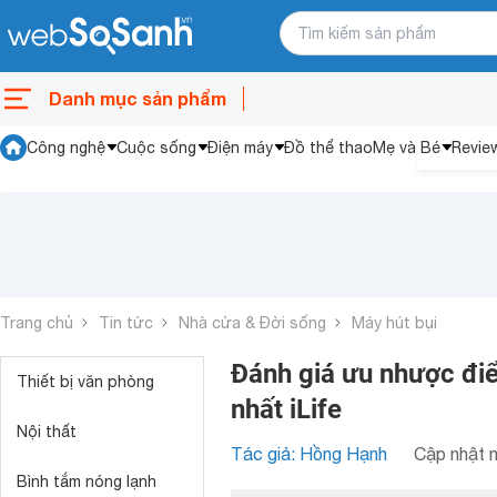
Danh mục sản phẩm
Công nghệ
Cuộc sống
Điện máy
Đồ thể thao
Mẹ và Bé
Revie
Trang chủ
Tin tức
Nhà cửa & Đời sống
Máy hút bụi
Đánh giá ưu nhược điể
Thiết bị văn phòng
nhất iLife
Nội thất
Tác giả: Hồng Hạnh
Cập nhật n
Bình tắm nóng lạnh