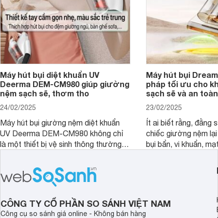
Máy hút bụi diệt khuẩn UV
Máy hút bụi Dream
Deerma DEM-CM980 giúp giường
pháp tối ưu cho k
nệm sạch sẽ, thơm tho
sạch sẽ và an toàn
24/02/2025
23/02/2025
Máy hút bụi giường nệm diệt khuẩn
Ít ai biết rằng, đằng
UV Deerma DEM-CM980 không chỉ
chiếc giường nệm lại
là một thiết bị vệ sinh thông thường,
bụi bẩn, vi khuẩn, mạ
mà còn là một trợ thủ đắc lực với
nhân gây dị ứng. Hiể
thiết kế thông minh, tối ưu hóa trải
Dreame đã cho ra m
nghiệm người dùng. Cùng
bụi giường nệm D20 
Websosanh.vn đi tìm hiểu chi tiết sản
mạnh vượt trội, mang
phẩm nhé.
tối ưu cho không gia
CÔNG TY CỔ PHẦN SO SÁNH VIỆT NAM
an toàn.
Công cụ so sánh giá online - Không bán hàng