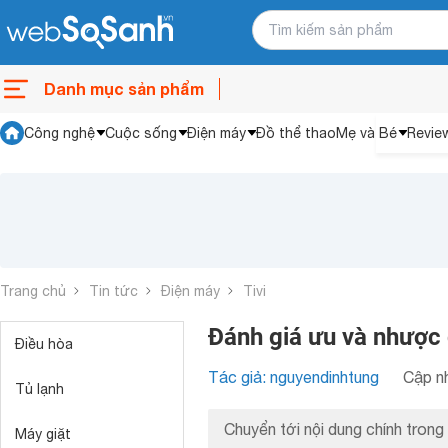
Danh mục sản phẩm
Công nghệ
Cuộc sống
Điện máy
Đồ thể thao
Mẹ và Bé
Revie
Trang chủ
Tin tức
Điện máy
Tivi
Đánh giá ưu và nhược
Điều hòa
Tác giả: nguyendinhtung
Cập nh
Tủ lạnh
Chuyển tới nội dung chính trong 
Máy giặt