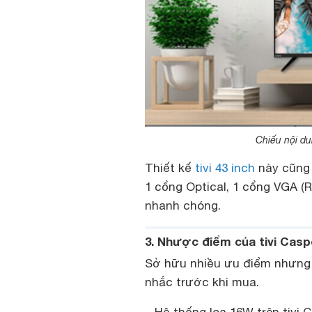
Chiếu nội du
Thiết kế
tivi 43 inch
này cũng 
1 cổng Optical, 1 cổng VGA (
nhanh chóng.
3. Nhược điểm của tivi Casp
Sở hữu nhiều ưu điểm nhưng 
nhắc trước khi mua.
– Hệ thống loa 16W trên tivi