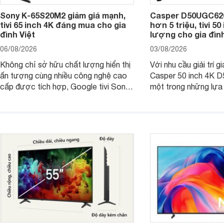
Sony K-65S20M2 giảm giá mạnh,
Casper D50UGC620 
tivi 65 inch 4K đáng mua cho gia
hơn 5 triệu, tivi 5
đình Việt
lượng cho gia đình
06/08/2026
03/08/2026
Không chỉ sở hữu chất lượng hiển thị
Với nhu cầu giải trí gi
ấn tượng cùng nhiều công nghệ cao
Casper 50 inch 4K 
cấp được tích hợp, Google tivi Sony
một trong những lựa
4K 65 inch K-65S20M2 hiện còn đang
trong phân khúc nhờ
được nhiều cửa hàng điện máy giảm
cùng mức giá đang đ
giá sâu.
thống bán lẻ điều ch
hấp dẫn.