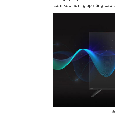
cảm xúc hơn, giúp nâng cao t
Â