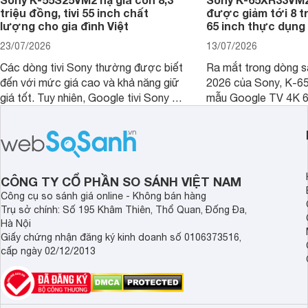
triệu đồng, tivi 55 inch chất
được giảm tới 8 tr
lượng cho gia đình Việt
65 inch thực dụng
23/07/2026
13/07/2026
Các dòng tivi Sony thường được biết
Ra mắt trong dòng 
đến với mức giá cao và khả năng giữ
2026 của Sony, K-6
giá tốt. Tuy nhiên, Google tivi Sony 55
mẫu Google TV 4K 6
inch K-55S25VM2 lại là một trường
trang bị bộ xử lý XR
hợp đáng chú ý khi có mức giá dễ
tảng Google TV cùng
tiếp cận hơn dù mới ra mắt trong năm
nghệ hỗ trợ nâng cao
2025.
ảnh và âm thanh.
CÔNG TY CỔ PHẦN SO SÁNH VIỆT NAM
Công cụ so sánh giá online - Không bán hàng
Trụ sở chính: Số 195 Khâm Thiên, Thổ Quan, Đống Đa,
Hà Nội
Giấy chứng nhận đăng ký kinh doanh số 0106373516,
cấp ngày 02/12/2013