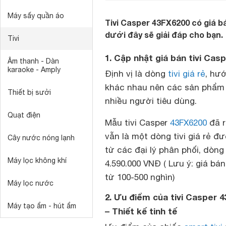
Máy sấy quần áo
Tivi Casper 43FX6200 có giá b
dưới đây sẽ giải đáp cho bạn.
Tivi
1. Cập nhật giá bán tivi Ca
Âm thanh - Dàn
karaoke - Amply
Định vị là dòng
tivi giá rẻ
, hư
khác nhau nên các sản phẩ
Thiết bị sưởi
nhiều người tiêu dùng.
Quạt điện
Mẫu tivi Casper
43FX6200
đã r
vẫn là một dòng tivi giá rẻ 
Cây nước nóng lạnh
từ các đại lý phân phối, dòn
Máy lọc không khí
4.590.000 VNĐ ( Lưu ý: giá b
từ 100-500 nghìn)
Máy lọc nước
2. Ưu điểm của tivi Casper 
Máy tạo ẩm - hút ẩm
– Thiết kế tinh tế