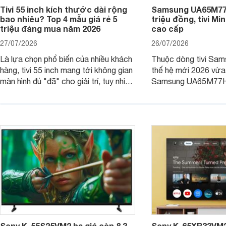
Tivi 55 inch kích thước dài rộng
Samsung UA65M77H
bao nhiêu? Top 4 mẫu giá rẻ 5
triệu đồng, tivi Mi
triệu đáng mua năm 2026
cao cấp
27/07/2026
26/07/2026
Là lựa chọn phổ biến của nhiều khách
Thuộc dòng tivi Sam
hàng, tivi 55 inch mang tới không gian
thế hệ mới 2026 vừa t
màn hình đủ "đã" cho giải trí, tuy nhiên
Samsung UA65M77HA 
việc lựa chọn cũng cần hợp với với
trang
không gian sử dụng. Vậy tivi 55 inch
kích thước dài rộng bao nhiêu cm và
dùng cho phòng bao nhiêu m2?
Sony K-55S25VM2 hạ giá còn 8,3
Sony K-65XR33VM2