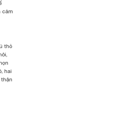
ể
nh cảm
ú thỏ
ôi,
chọn
, hai
 thận