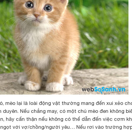
hó, mèo lại là loài động vật thường mang đến xui xẻo ch
h duyên. Nếu chẳng may, có một chú mèo đen không biế
n, hãy cẩn thận nếu không có thể dẫn đến việc cơm k
ngọt với vợ/chồng/người yêu… Nếu rơi vào trường hợp