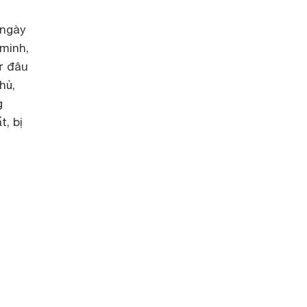
 ngày
minh,
ừ đâu
hủ,
g
, bị