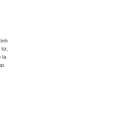
tình
 tử,
 lạ
ập,