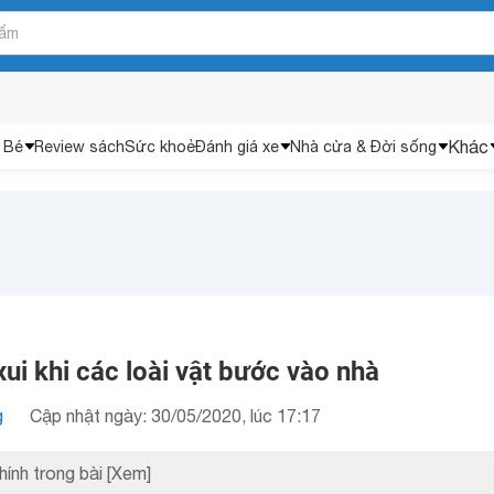
Khác
 Bé
Review sách
Sức khoẻ
Đánh giá xe
Nhà cửa & Đời sống
ui khi các loài vật bước vào nhà
g
Cập nhật ngày: 30/05/2020, lúc 17:17
hính trong bài
[Xem]