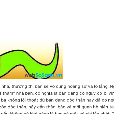
nhà, thường thì bạn sẽ vô cùng hoảng sợ và lo lắng. N
hé thăm” nhà bạn, có nghĩa là bạn đang có nguy cơ bị v
y ba không lối thoát dù bạn đang độc thân hay đã có ng
òn độc thân, hãy cẩn thận, bảo vệ mối quan hệ hiện tạ
nếu không có khả năng là bạn sẽ mất cả chì lẫn chài. 