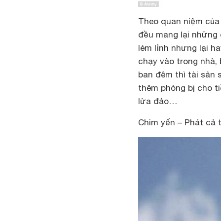
Theo quan niệm của 
đều mang lại những 
lém lỉnh nhưng lại h
chạy vào trong nhà, 
ban đêm thì tài sản 
thêm phòng bị cho ti
lừa đảo…
Chim yến – Phát cả t