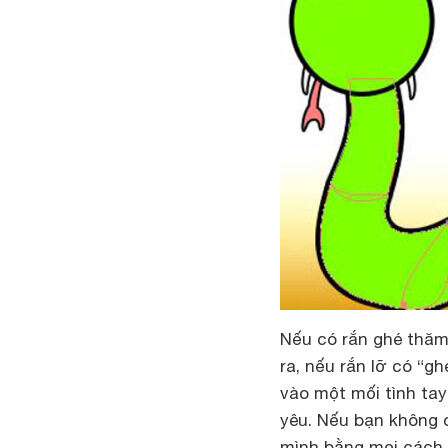
Nếu có rắn ghé thăm 
ra, nếu rắn lỡ có “g
vào một mối tình ta
yêu. Nếu bạn không c
mình bằng mọi cách, 