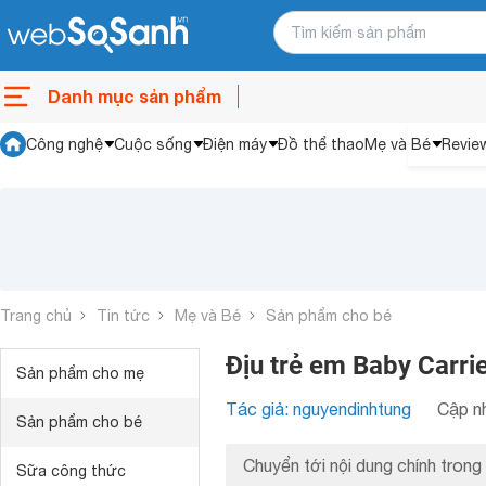
Danh mục sản phẩm
Công nghệ
Cuộc sống
Điện máy
Đồ thể thao
Mẹ và Bé
Revie
Trang chủ
Tin tức
Mẹ và Bé
Sản phẩm cho bé
Địu trẻ em Baby Carrie
Sản phẩm cho mẹ
Tác giả: nguyendinhtung
Cập nh
Sản phẩm cho bé
Chuyển tới nội dung chính trong 
Sữa công thức