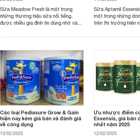
Sữa Meadow Fresh là một trong
Sữa Aptamil Essensi
những thương hiệu sữa nổi tiếng,
một trong những dò
được nhiều gia đình tin dùng nhờ vào
trên thị trường hiện 
chất lượng dinh dưỡng và hương vị
phụ huynh khi tìm hi
thơm ngon. Vậy sữa Meadow Fresh
này thường thắc mắc
có tốt không? Thành phần dinh
Aptamil Essensis Org
dưỡng có gì đặc biệt? Giá sữa
hơn so với các dòng
Meadow Fresh trên thị trường hiện
giải đáp câu hỏi này,
nay ra sao? Hãy cùng tìm hiểu ngay.
4 yếu tố sau.
Các loại Pediasure Grow & Gain
Ưu nhược điểm củ
hiện nay kèm giá bán và đánh giá
Essensis, giá bán 
về công dụng
nhất năm 2025
13/02/2025
12/02/2025