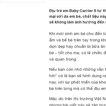
Địu trẻ em Baby Carrier 6 tư 
mại với da em bé, chất liệu n
sẽ không làm ảnh hưởng đến 
Khi mới sinh em bé cho đến lú
ẵm và bế bé trên tay trong kh
dọn dẹp hay chuẩn bị bữa ăn
bé – tốt cho mẹ, có lẽ chiếc 
và quan trọng.
Nếu bạn còn nhớ những vần t
hỡi” có lẽ bạn sẽ hình dung r
nay, với sự phát triển của k
bé trên lưng mà có thể địu em
Mặc dù trên thị trường Việt N
nhưng bài viết này sẽ tập tru