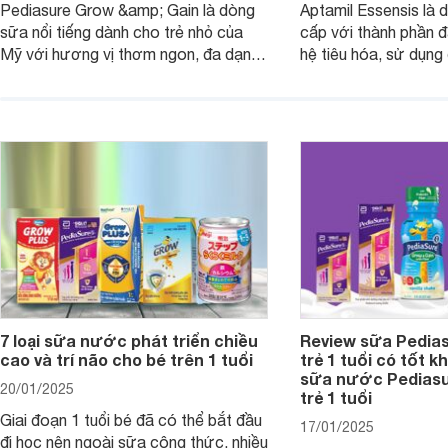
Pediasure Grow &amp; Gain là dòng
Aptamil Essensis là
sữa nổi tiếng dành cho trẻ nhỏ của
cấp với thành phần 
Mỹ với hương vị thơm ngon, đa dạng
hệ tiêu hóa, sử dụn
mùi vị giúp trẻ tăng cân và phát triển
có cơ địa nhạy cảm 
chiều cao khỏe mạnh. Bài viết sau sẽ
hóa. Vậy dòng sữa n
giới thiệu cho mẹ các loại sữa
biệt, ưu và nhược đi
Pediasure Grow &amp; Gain hiện nay
cùng Websosanh.vn t
và giá bán của từng loại.
đây.
7 loại sữa nước phát triển chiều
Review sữa Pedia
cao và trí não cho bé trên 1 tuổi
trẻ 1 tuổi có tốt k
sữa nước Pedias
20/01/2025
trẻ 1 tuổi
Giai đoạn 1 tuổi bé đã có thể bắt đầu
17/01/2025
đi học nên ngoài sữa công thức, nhiều