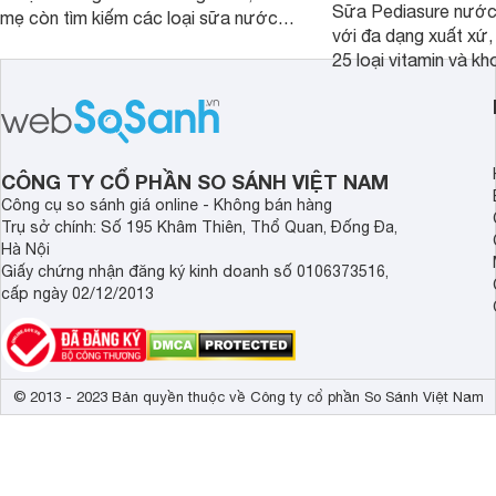
Sữa Pediasure nước 
mẹ còn tìm kiếm các loại sữa nước
với đa dạng xuất xứ,
pha sẵn để bổ sung dưỡng chất cho
25 loại vitamin và k
trẻ. Dưới đây là 7 loại sữa nước phát
nhau rất tốt cho sự p
triển chiều cao và trí não cho bé trên
nhất là các bé biếng
1 tuổi tốt mà mẹ bỉm nên lựa chọn.
cân.
CÔNG TY CỔ PHẦN SO SÁNH VIỆT NAM
Công cụ so sánh giá online - Không bán hàng
Trụ sở chính: Số 195 Khâm Thiên, Thổ Quan, Đống Đa,
Hà Nội
Giấy chứng nhận đăng ký kinh doanh số 0106373516,
cấp ngày 02/12/2013
© 2013 - 2023 Bản quyền thuộc về Công ty cổ phần So Sánh Việt Nam