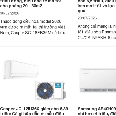
triệu đồng, điều hòa rẻ mà tốt
còn 6,5 triệu, điề
cho phòng 20 - 30m2
làm mát tốt và lọc 
quả
30/07/2026
29/07/2026
Thuộc dòng điều hòa model 2026
Không chỉ mang lại h
vừa được ra mắt tại thị trường Việt
tốt, điều hòa Panas
Nam, Casper SC-18FB36M sở hữu
CU/CS-N9AKH-8 còn
công suất làm mát 18.000 BTU, phù
với khả năng vận hàn
hợp với các phòng có diện tích từ 20
thụ điện hợp lý và đ
- 30 m2. Bên cạnh khả năng làm mát
trình sử dụng lâu dài.
hiệu quả, sản phẩm còn được trang bị
nhiều tính năng và công nghệ hiện đại.
Casper JC-12IU36X giảm còn 6,89
Samsung AR40H09
triệu: Có gì hấp dẫn ở mẫu điều
chỉ hơn 4 triệu, đ