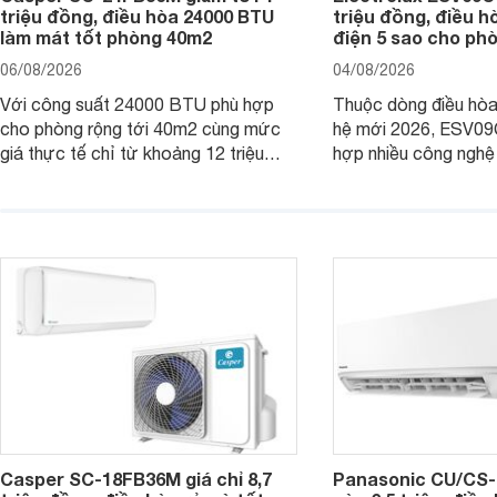
triệu đồng, điều hòa 24000 BTU
triệu đồng, điều h
làm mát tốt phòng 40m2
điện 5 sao cho ph
06/08/2026
04/08/2026
Với công suất 24000 BTU phù hợp
Thuộc dòng điều hòa 
cho phòng rộng tới 40m2 cùng mức
hệ mới 2026, ESV09
giá thực tế chỉ từ khoảng 12 triệu
hợp nhiều công nghệ 
đồng, Casper SC-24FB36M đang là
nâng cao hiệu quả là
một trong những mẫu điều hòa phổ
điện và vận hành êm 
thông thu hút nhiều sự quan tâm của
thiết bị đang được nh
người tiêu dùng Việt.
giá bán rất dễ chịu.
Casper SC-18FB36M giá chỉ 8,7
Panasonic CU/CS-