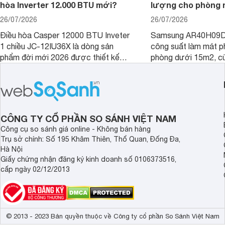
hòa Inverter 12.000 BTU mới?
lượng cho phòng 
26/07/2026
26/07/2026
Điều hòa Casper 12000 BTU Inveter
Samsung AR40H09D
1 chiều JC-12IU36X là dòng sản
công suất làm mát p
phẩm đời mới 2026 được thiết kế
phòng dưới 15m2, cù
cho phòng từ 15 - 20m2, không chỉ
lý là lựa chọn rất đ
sở hữu khả năng làm mát tốt mà còn
phòng ngủ, phòng khá
có giá bán rất hợp lý.
CÔNG TY CỔ PHẦN SO SÁNH VIỆT NAM
Công cụ so sánh giá online - Không bán hàng
Trụ sở chính: Số 195 Khâm Thiên, Thổ Quan, Đống Đa,
Hà Nội
Giấy chứng nhận đăng ký kinh doanh số 0106373516,
cấp ngày 02/12/2013
© 2013 - 2023 Bản quyền thuộc về Công ty cổ phần So Sánh Việt Nam