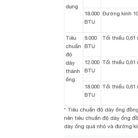
dụng
18.000
Đường kính 1
BTU
Tiêu
9.000
Tối thiểu 0,6
chuẩn
BTU
độ
12.000
Tối thiểu 0,6
dày
BTU
thành
ống
18.000
Tối thiểu 0,6
BTU
* Tiêu chuẩn độ dày ống đồng
nên tiêu chuẩn độ dày ống đ
dày ống quá nhỏ và đường kính