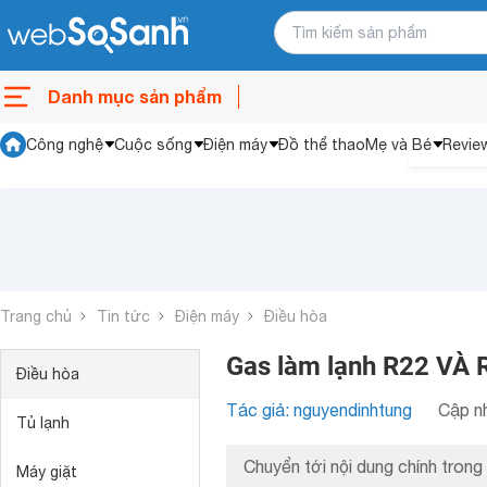
Danh mục sản phẩm
Công nghệ
Cuộc sống
Điện máy
Đồ thể thao
Mẹ và Bé
Revie
Trang chủ
Tin tức
Điện máy
Điều hòa
Gas làm lạnh R22 VÀ 
Điều hòa
Tác giả: nguyendinhtung
Cập nh
Tủ lạnh
Chuyển tới nội dung chính trong 
Máy giặt