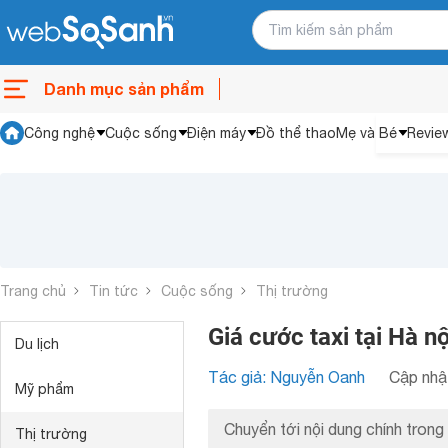
Danh mục sản phẩm
Công nghệ
Cuộc sống
Điện máy
Đồ thể thao
Mẹ và Bé
Revie
Trang chủ
Tin tức
Cuộc sống
Thị trường
Giá cước taxi tại Hà n
Du lịch
Tác giả: Nguyễn Oanh
Cập nhật
Mỹ phẩm
Chuyển tới nội dung chính trong 
Thị trường