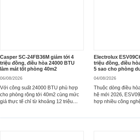
Casper SC-24FB36M giảm tới 4
Electrolux ESV09C6
triệu đồng, điều hòa 24000 BTU
triệu đồng, điều hòa
làm mát tốt phòng 40m2
5 sao cho phòng d
06/08/2026
04/08/2026
Với công suất 24000 BTU phù hợp
Thuộc dòng điều hòa
cho phòng rộng tới 40m2 cùng mức
hệ mới 2026, ESV0
giá thực tế chỉ từ khoảng 12 triệu
hợp nhiều công nghệ
đồng, Casper SC-24FB36M đang là
nâng cao hiệu quả là
một trong những mẫu điều hòa phổ
điện và vận hành êm 
thông thu hút nhiều sự quan tâm của
thiết bị đang được nh
người tiêu dùng Việt.
giá bán rất dễ chịu.