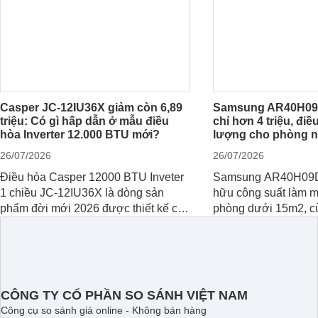
Casper JC-12IU36X giảm còn 6,89
Samsung AR40H09
triệu: Có gì hấp dẫn ở mẫu điều
chỉ hơn 4 triệu, điề
hòa Inverter 12.000 BTU mới?
lượng cho phòng 
26/07/2026
26/07/2026
Điều hòa Casper 12000 BTU Inveter
Samsung AR40H09
1 chiều JC-12IU36X là dòng sản
hữu công suất làm m
phẩm đời mới 2026 được thiết kế cho
phòng dưới 15m2, c
phòng từ 15 - 20m2, không chỉ sở
lý là lựa chọn rất đ
hữu khả năng làm mát tốt mà còn có
phòng ngủ, phòng kh
giá bán rất hợp lý.
CÔNG TY CỔ PHẦN SO SÁNH VIỆT NAM
Công cụ so sánh giá online - Không bán hàng