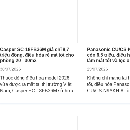
Casper SC-18FB36M giá chỉ 8,7
Panasonic CU/CS-
triệu đồng, điều hòa rẻ mà tốt cho
còn 6,5 triệu, điều
phòng 20 - 30m2
làm mát tốt và lọc 
30/07/2026
29/07/2026
Thuộc dòng điều hòa model 2026
Không chỉ mang lại 
vừa được ra mắt tại thị trường Việt
tốt, điều hòa Panas
Nam, Casper SC-18FB36M sở hữu
CU/CS-N9AKH-8 còn
công suất làm mát 18.000 BTU, phù
với khả năng vận hà
hợp với các phòng có diện tích từ 20
tiêu thụ điện hợp lý 
- 30 m2. Bên cạnh khả năng làm mát
quá trình sử dụng lâu
hiệu quả, sản phẩm còn được trang
bị nhiều tính năng và công nghệ hiện
đại.