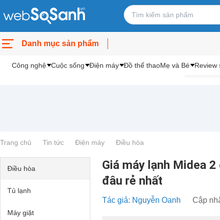
Danh mục sản phẩm
Công nghệ
Cuộc sống
Điện máy
Đồ thể thao
Mẹ và Bé
Review 
Trang chủ
Tin tức
Điện máy
Điều hòa
Giá máy lạnh Midea 2 
Điều hòa
đâu rẻ nhất
Tủ lạnh
Tác giả: Nguyễn Oanh
Cập nhậ
Máy giặt