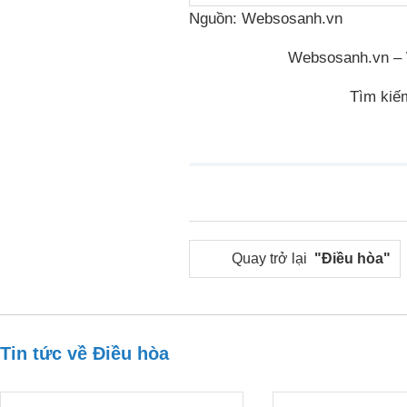
Nguồn: Websosanh.vn
Websosanh.vn – W
Tìm kiế
Quay trở lại
"Điều hòa"
Tin tức về Điều hòa