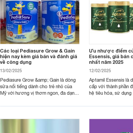
nay ra sao? Hãy cùng tìm hiểu ngay.
4 yếu tố sau.
Các loại Pediasure Grow & Gain
Ưu nhược điểm củ
hiện nay kèm giá bán và đánh giá
Essensis, giá bán 
về công dụng
nhất năm 2025
13/02/2025
12/02/2025
Pediasure Grow &amp; Gain là dòng
Aptamil Essensis là
sữa nổi tiếng dành cho trẻ nhỏ của
cấp với thành phần 
Mỹ với hương vị thơm ngon, đa dạng
hệ tiêu hóa, sử dụn
mùi vị giúp trẻ tăng cân và phát triển
có cơ địa nhạy cảm 
chiều cao khỏe mạnh. Bài viết sau sẽ
hóa. Vậy dòng sữa n
giới thiệu cho mẹ các loại sữa
biệt, ưu và nhược đi
Pediasure Grow &amp; Gain hiện nay
cùng Websosanh.vn t
và giá bán của từng loại.
đây.