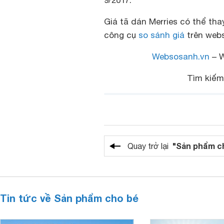
9/2017.
Giá tã dán Merries có thể tha
công cụ
so sánh giá
trên webs
Websosanh.vn
– W
Tìm kiế
"Sản phẩm c
Quay trở lại
Tin tức về Sản phẩm cho bé