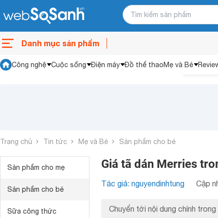
Danh mục sản phẩm
Công nghệ
Cuộc sống
Điện máy
Đồ thể thao
Mẹ và Bé
Revie
Trang chủ
Tin tức
Mẹ và Bé
Sản phẩm cho bé
Giá tã dán Merries tro
Sản phẩm cho mẹ
Tác giả: nguyendinhtung
Cập nh
Sản phẩm cho bé
Chuyển tới nội dung chính trong 
Sữa công thức