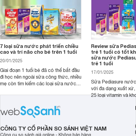
7 loại sữa nước phát triển chiều
Review sữa Pedia
cao và trí não cho bé trên 1 tuổi
trẻ 1 tuổi có tốt k
sữa nước Pedias
20/01/2025
trẻ 1 tuổi
Giai đoạn 1 tuổi bé đã có thể bắt đầu
17/01/2025
đi học nên ngoài sữa công thức, nhiều
Sữa Pediasure nước 
mẹ còn tìm kiếm các loại sữa nước
với đa dạng xuất xứ,
pha sẵn để bổ sung dưỡng chất cho
25 loại vitamin và k
trẻ. Dưới đây là 7 loại sữa nước phát
nhau rất tốt cho sự p
triển chiều cao và trí não cho bé trên
nhất là các bé biếng
1 tuổi tốt mà mẹ bỉm nên lựa chọn.
cân.
CÔNG TY CỔ PHẦN SO SÁNH VIỆT NAM
Công cụ so sánh giá online - Không bán hàng