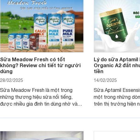
Sữa Meadow Fresh có tốt
Lý do sữa Aptamil
không? Review chi tiết từ người
Organic A2 đắt nh
dùng
tiền
28/02/2025
14/02/2025
Sữa Meadow Fresh là một trong
Sữa Aptamil Essensi
những thương hiệu sữa nổi tiếng,
một trong những dò
được nhiều gia đình tin dùng nhờ vào
trên thị trường hiện 
chất lượng dinh dưỡng và hương vị
phụ huynh khi tìm hi
thơm ngon. Vậy sữa Meadow Fresh
này thường thắc mắc
có tốt không? Thành phần dinh
Aptamil Essensis Org
dưỡng có gì đặc biệt? Giá sữa
hơn so với các dòng
Meadow Fresh trên thị trường hiện
giải đáp câu hỏi này,