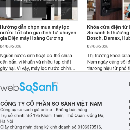
Hướng dẫn chọn mua máy lọc
Khóa cửa điện tử 
nước tốt cho gia đình từ chuyên
So sánh 5 thương 
gia Điện máy Hoàng Cương
Bosch, Demax, Hub
04/06/2026
03/06/2026
Nguồn nước sinh hoạt có thể chứa
Thị trường khóa cửa 
cặn bẩn, vi khuẩn và nhiều tạp chất
Nam ngày càng sôi đ
gây hại. Vì vậy, máy lọc nước chính
thương hiệu từ phổ 
hãng là giải pháp hiệu quả giúp bảo vệ
cấp. Nếu bạn đang b
sức khỏe và đảm bảo nguồn nước
cửa điện tử hãng nào 
sạch cho cả gia đình.
sẽ so sánh 5 thương
tâm nhiều hiện nay: 
Demax, Hubert và Gi
CÔNG TY CỔ PHẦN SO SÁNH VIỆT NAM
Công cụ so sánh giá online - Không bán hàng
Trụ sở chính: Số 195 Khâm Thiên, Thổ Quan, Đống Đa,
Hà Nội
Giấy chứng nhận đăng ký kinh doanh số 0106373516,