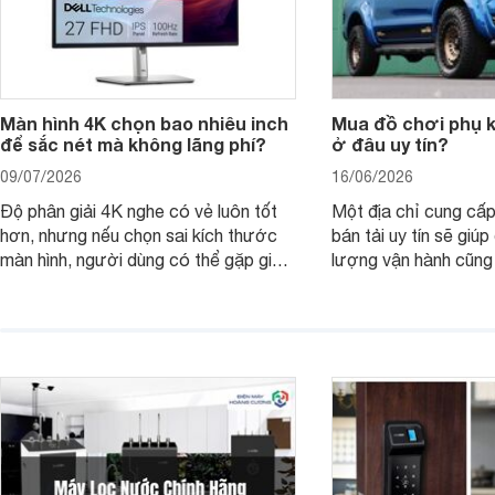
Màn hình 4K chọn bao nhiêu inch
Mua đồ chơi phụ ki
để sắc nét mà không lãng phí?
ở đâu uy tín?
09/07/2026
16/06/2026
Độ phân giải 4K nghe có vẻ luôn tốt
Một địa chỉ cung cấp
hơn, nhưng nếu chọn sai kích thước
bán tải uy tín sẽ giú
màn hình, người dùng có thể gặp giao
lượng vận hành cũng
diện quá nhỏ, phải phóng to nhiều
của chủ xe khi lên đ
hoặc không tận dụng hết không gian
hai" của mình.
hiển thị. Vậy màn hình 4K nên chọn
bao nhiêu inch là hợp lý?