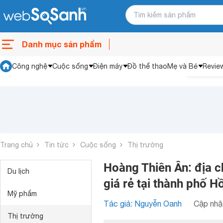
Danh mục sản phẩm
Công nghệ
Cuộc sống
Điện máy
Đồ thể thao
Mẹ và Bé
Revie
Trang chủ
Tin tức
Cuộc sống
Thị trường
Hoàng Thiên Ân: địa c
Du lịch
giá rẻ tại thành phố H
Mỹ phẩm
Tác giả: Nguyễn Oanh
Cập nhật
Thị trường