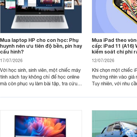
Mua laptop HP cho con học: Phụ
Mua iPad theo vòn
huynh nên ưu tiên độ bền, pin hay
cấp: iPad 11 (A16)
cấu hình?
kiểm soát chi phí 
17/07/2026
12/07/2026
Với học sinh, sinh viên, một chiếc máy
Khi chọn một chiếc i
tính xách tay không chỉ để học online
thường nhìn vào giá 
mà còn phục vụ làm bài tập, tra cứu,
Tuy nhiên, với nhu cầ
thuyết trình và giải trí nhẹ. Khi chọn
việc nhẹ và giải trí t
laptop HP cho con, phụ huynh nên
quan trọng hơn là tổn
nhìn theo nhu cầu sử dụng nhiều năm
mua bản nào, có cần
thay vì chỉ so sánh cấu hình trên giấy.
không, dùng được ba
nên nâng cấp.