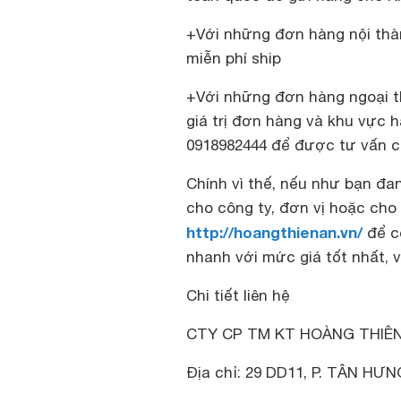
+Với những đơn hàng nội thàn
miễn phí ship
+Với những đơn hàng ngoại th
giá trị đơn hàng và khu vực h
0918982444 để được tư vấn cụ
Chính vì thế, nếu như bạn đ
cho công ty, đơn vị hoặc cho 
http://hoangthienan.vn/
để c
nhanh với mức giá tốt nhất, 
Chi tiết liên hệ
CTY CP TM KT HOÀNG THIÊ
Địa chỉ: 29 DD11, P. TÂN HƯ