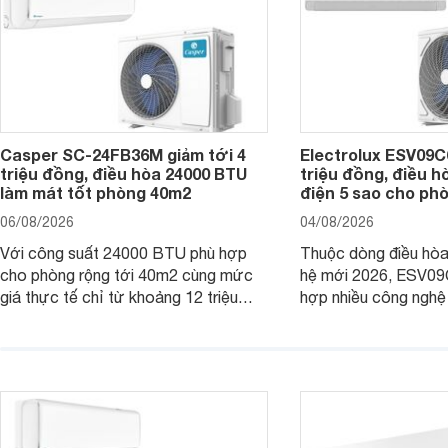
Casper SC-24FB36M giảm tới 4
Electrolux ESV09C6
triệu đồng, điều hòa 24000 BTU
triệu đồng, điều h
làm mát tốt phòng 40m2
điện 5 sao cho ph
06/08/2026
04/08/2026
Với công suất 24000 BTU phù hợp
Thuộc dòng điều hòa 
cho phòng rộng tới 40m2 cùng mức
hệ mới 2026, ESV09
giá thực tế chỉ từ khoảng 12 triệu
hợp nhiều công nghệ 
đồng, Casper SC-24FB36M đang là
nâng cao hiệu quả là
một trong những mẫu điều hòa phổ
điện và vận hành êm 
thông thu hút nhiều sự quan tâm của
thiết bị đang được nh
người tiêu dùng Việt.
giá bán rất dễ chịu.