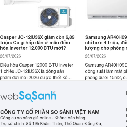
Casper JC-12IU36X giảm còn 6,89
Samsung AR40H09
triệu: Có gì hấp dẫn ở mẫu điều
chỉ hơn 4 triệu, đ
hòa Inverter 12.000 BTU mới?
lượng cho phòng 
26/07/2026
26/07/2026
Điều hòa Casper 12000 BTU Inveter
Samsung AR40H09D
1 chiều JC-12IU36X là dòng sản
công suất làm mát p
phẩm đời mới 2026 được thiết kế
phòng dưới 15m2, cù
cho phòng từ 15 - 20m2, không chỉ
lý là lựa chọn rất đ
sở hữu khả năng làm mát tốt mà còn
phòng ngủ, phòng khá
có giá bán rất hợp lý.
CÔNG TY CỔ PHẦN SO SÁNH VIỆT NAM
Công cụ so sánh giá online - Không bán hàng
Trụ sở chính: Số 195 Khâm Thiên, Thổ Quan, Đống Đa,