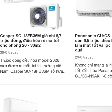
Casper SC-18FB36M giá chỉ 8,7
Panasonic CU/CS-
triệu đồng, điều hòa rẻ mà tốt
còn 6,5 triệu, điề
cho phòng 20 - 30m2
làm mát tốt và lọc 
quả
30/07/2026
29/07/2026
Thuộc dòng điều hòa model 2026
Không chỉ mang lại h
vừa được ra mắt tại thị trường Việt
tốt, điều hòa Panas
Nam, Casper SC-18FB36M sở hữu
CU/CS-N9AKH-8 còn
công suất làm mát 18.000 BTU, phù
với khả năng vận hàn
hợp với các phòng có diện tích từ 20
thụ điện hợp lý và đ
- 30 m2. Bên cạnh khả năng làm mát
trình sử dụng lâu dài.
hiệu quả, sản phẩm còn được trang bị
nhiều tính năng và công nghệ hiện đại.