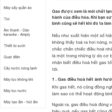
Máy sấy quần áo
Gas được xem là môi chất lạnh
hành của điều hòa. Khi bạn sử
Tivi
bình cũng sẽ hết khi đó ta làm
Âm thanh - Dàn
karaoke - Amply
Nếu như xuất hiện một số hiệ
không thấy toả ra hơi nóng, n
Thiết bị sưởi
chắc chắn chiếc điều hoà nhà
là một trong những lý do cơ 
Quạt điện
nhận biết
điều hoà
hết gas tố
Cây nước nóng lạnh
tôi.
1 . Gas điều hoà hết ảnh hư
Máy lọc không khí
Khi gas hết, nó cũng đồng ngh
Máy lọc nước
làm sao có thể hoạt động bì
Máy tạo ẩm - hút ẩm
Ngoài ra, gas điều hoà đóng v
hiệu quả, nếu gas hết cũng đồ