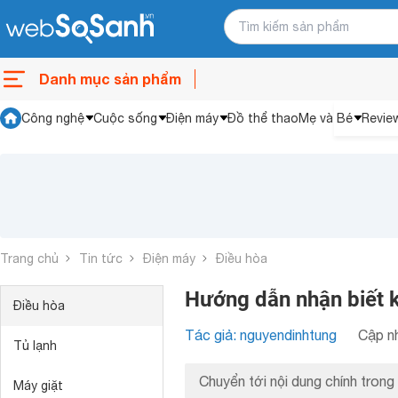
Danh mục sản phẩm
Công nghệ
Cuộc sống
Điện máy
Đồ thể thao
Mẹ và Bé
Revie
Trang chủ
Tin tức
Điện máy
Điều hòa
Hướng dẫn nhận biết k
Điều hòa
Tác giả: nguyendinhtung
Cập nh
Tủ lạnh
Chuyển tới nội dung chính trong 
Máy giặt