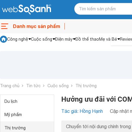
Danh mục sản phẩm
Công nghệ
Cuộc sống
Điện máy
Đồ thể thao
Mẹ và Bé
Revie
Trang chủ
Tin tức
Cuộc sống
Thị trường
Hưởng ưu đãi với COM
Du lịch
Tác giả: Hồng Hạnh
Cập nhật n
Mỹ phẩm
Chuyển tới nội dung chính trong 
Thị trường