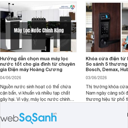
Hướng dẫn chọn mua máy lọc
Khóa cửa điện tử 
nước tốt cho gia đình từ chuyên
So sánh 5 thương 
gia Điện máy Hoàng Cương
Bosch, Demax, Hub
04/06/2026
03/06/2026
Nguồn nước sinh hoạt có thể chứa
Thị trường khóa cửa 
cặn bẩn, vi khuẩn và nhiều tạp chất
Nam ngày càng sôi đ
gây hại. Vì vậy, máy lọc nước chính
thương hiệu từ phổ 
hãng là giải pháp hiệu quả giúp bảo vệ
cấp. Nếu bạn đang b
sức khỏe và đảm bảo nguồn nước
cửa điện tử hãng nào 
sạch cho cả gia đình.
sẽ so sánh 5 thương
tâm nhiều hiện nay: 