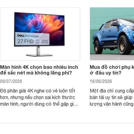
nhìn theo nhu cầu sử dụng nhiều năm
mua bản nào, có cần
thay vì chỉ so sánh cấu hình trên giấy.
không, dùng được ba
nên nâng cấp.
Màn hình 4K chọn bao nhiêu inch
Mua đồ chơi phụ ki
để sắc nét mà không lãng phí?
ở đâu uy tín?
09/07/2026
16/06/2026
Độ phân giải 4K nghe có vẻ luôn tốt
Một địa chỉ cung cấp
hơn, nhưng nếu chọn sai kích thước
bán tải uy tín sẽ giú
màn hình, người dùng có thể gặp giao
lượng vận hành cũng
diện quá nhỏ, phải phóng to nhiều
của chủ xe khi lên đ
hoặc không tận dụng hết không gian
hai" của mình.
hiển thị. Vậy màn hình 4K nên chọn
bao nhiêu inch là hợp lý?