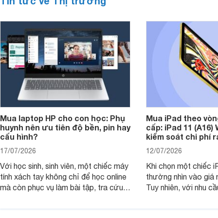
Tin tức về Thị trường
Mua laptop HP cho con học: Phụ
Mua iPad theo vòn
huynh nên ưu tiên độ bền, pin hay
cấp: iPad 11 (A16)
cấu hình?
kiểm soát chi phí 
17/07/2026
12/07/2026
Với học sinh, sinh viên, một chiếc máy
Khi chọn một chiếc i
tính xách tay không chỉ để học online
thường nhìn vào giá 
mà còn phục vụ làm bài tập, tra cứu,
Tuy nhiên, với nhu cầ
thuyết trình và giải trí nhẹ. Khi chọn
việc nhẹ và giải trí t
laptop HP cho con, phụ huynh nên
quan trọng hơn là tổn