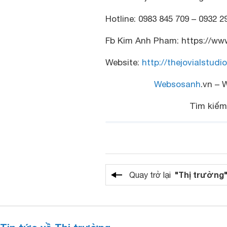
Hotline: 0983 845 709 – 0932 2
Fb Kim Anh Pham: https://www
Website:
http://thejovialstudi
Websosanh
.vn – 
Tìm kiế
"Thị trường
Quay trở lại