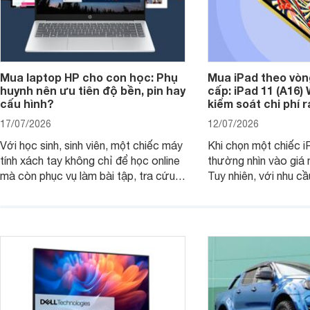
Mua laptop HP cho con học: Phụ
Mua iPad theo vòn
huynh nên ưu tiên độ bền, pin hay
cấp: iPad 11 (A16)
cấu hình?
kiểm soát chi phí 
17/07/2026
12/07/2026
Với học sinh, sinh viên, một chiếc máy
Khi chọn một chiếc i
tính xách tay không chỉ để học online
thường nhìn vào giá 
mà còn phục vụ làm bài tập, tra cứu,
Tuy nhiên, với nhu cầ
thuyết trình và giải trí nhẹ. Khi chọn
việc nhẹ và giải trí t
laptop HP cho con, phụ huynh nên
quan trọng hơn là tổn
nhìn theo nhu cầu sử dụng nhiều năm
mua bản nào, có cần
thay vì chỉ so sánh cấu hình trên giấy.
không, dùng được ba
nên nâng cấp.