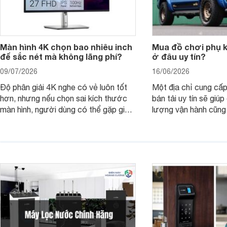
Màn hình 4K chọn bao nhiêu inch
Mua đồ chơi phụ ki
để sắc nét mà không lãng phí?
ở đâu uy tín?
09/07/2026
16/06/2026
Độ phân giải 4K nghe có vẻ luôn tốt
Một địa chỉ cung cấp
hơn, nhưng nếu chọn sai kích thước
bán tải uy tín sẽ giú
màn hình, người dùng có thể gặp giao
lượng vận hành cũng
diện quá nhỏ, phải phóng to nhiều
của chủ xe khi lên đ
hoặc không tận dụng hết không gian
hai" của mình.
hiển thị. Vậy màn hình 4K nên chọn
bao nhiêu inch là hợp lý?