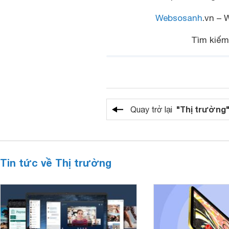
Websosanh
.vn – 
Tìm kiế
"Thị trường
Quay trở lại
Tin tức về Thị trường