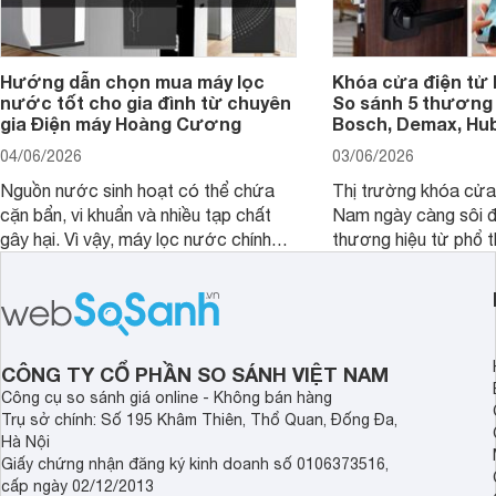
Hướng dẫn chọn mua máy lọc
Khóa cửa điện tử 
nước tốt cho gia đình từ chuyên
So sánh 5 thương 
gia Điện máy Hoàng Cương
Bosch, Demax, Hub
04/06/2026
03/06/2026
Nguồn nước sinh hoạt có thể chứa
Thị trường khóa cửa 
cặn bẩn, vi khuẩn và nhiều tạp chất
Nam ngày càng sôi đ
gây hại. Vì vậy, máy lọc nước chính
thương hiệu từ phổ 
hãng là giải pháp hiệu quả giúp bảo vệ
cấp. Nếu bạn đang b
sức khỏe và đảm bảo nguồn nước
cửa điện tử hãng nào 
sạch cho cả gia đình.
sẽ so sánh 5 thương
tâm nhiều hiện nay: 
Demax, Hubert và Gi
CÔNG TY CỔ PHẦN SO SÁNH VIỆT NAM
Công cụ so sánh giá online - Không bán hàng
Trụ sở chính: Số 195 Khâm Thiên, Thổ Quan, Đống Đa,
Hà Nội
Giấy chứng nhận đăng ký kinh doanh số 0106373516,
cấp ngày 02/12/2013