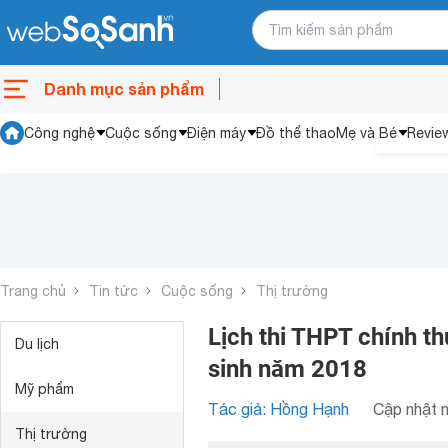
Danh mục sản phẩm
Công nghệ
Cuộc sống
Điện máy
Đồ thể thao
Mẹ và Bé
Revie
Trang chủ
Tin tức
Cuộc sống
Thị trường
Lịch thi THPT chính th
Du lịch
sinh năm 2018
Mỹ phẩm
Tác giả: Hồng Hạnh
Cập nhật n
Thị trường