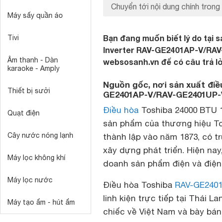
Chuyển tới nội dung chính trong 
Máy sấy quần áo
Bạn đang muốn biết lý do tại 
Tivi
Inverter RAV-GE2401AP-V/RAV-
Âm thanh - Dàn
websosanh.vn để có câu trả lờ
karaoke - Amply
Nguồn gốc, nơi sản xuất điề
Thiết bị sưởi
GE2401AP-V/RAV-GE2401UP-
Điều hòa
Toshiba 24000 BTU 1
Quạt điện
sản phẩm của thương hiệu T
Cây nước nóng lạnh
thành lập vào năm 1873, có t
xây dựng phát triển. Hiện nay
Máy lọc không khí
doanh sản phẩm điện và điện 
Máy lọc nước
Điều hòa Toshiba
RAV-GE240
linh kiện trực tiếp tại Thái
Máy tạo ẩm - hút ẩm
chiếc về Việt Nam và bày bán 