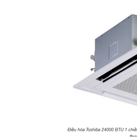
Điều hòa Toshiba 24000 BTU 1 ch
thư