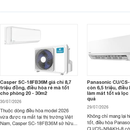
đồng, Casper SC-24FB36M đang là
nâng cao hiệu quả là
một trong những mẫu điều hòa phổ
điện và vận hành êm 
thông thu hút nhiều sự quan tâm của
thiết bị đang được nh
người tiêu dùng Việt.
giá bán rất dễ chịu.
Casper SC-18FB36M giá chỉ 8,7
Panasonic CU/CS-
triệu đồng, điều hòa rẻ mà tốt
còn 6,5 triệu, điề
cho phòng 20 - 30m2
làm mát tốt và lọc 
quả
30/07/2026
29/07/2026
Thuộc dòng điều hòa model 2026
Không chỉ mang lại h
vừa được ra mắt tại thị trường Việt
tốt, điều hòa Panas
Nam, Casper SC-18FB36M sở hữu
CU/CS-N9AKH-8 còn
công suất làm mát 18.000 BTU, phù