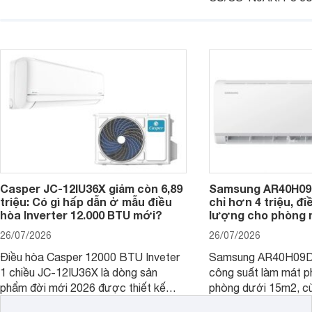
với khả năng vận hàn
hợp với các phòng có diện tích từ 20
thụ điện hợp lý và đ
- 30 m2. Bên cạnh khả năng làm mát
trình sử dụng lâu dài.
hiệu quả, sản phẩm còn được trang bị
nhiều tính năng và công nghệ hiện đại.
Casper JC-12IU36X giảm còn 6,89
Samsung AR40H09
triệu: Có gì hấp dẫn ở mẫu điều
chỉ hơn 4 triệu, đ
hòa Inverter 12.000 BTU mới?
lượng cho phòng 
26/07/2026
26/07/2026
Điều hòa Casper 12000 BTU Inveter
Samsung AR40H09D
1 chiều JC-12IU36X là dòng sản
công suất làm mát p
phẩm đời mới 2026 được thiết kế
phòng dưới 15m2, cù
cho phòng từ 15 - 20m2, không chỉ
lý là lựa chọn rất đ