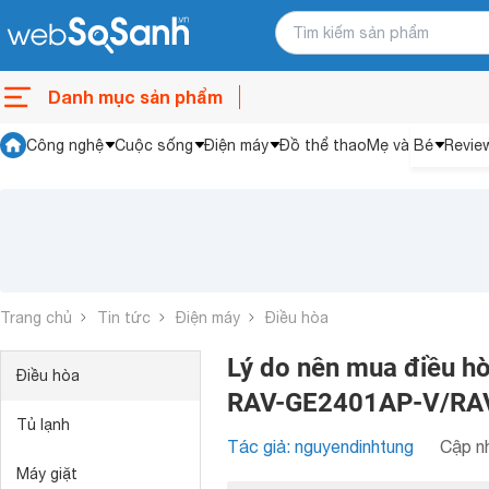
Danh mục sản phẩm
Công nghệ
Cuộc sống
Điện máy
Đồ thể thao
Mẹ và Bé
Revie
Trang chủ
Tin tức
Điện máy
Điều hòa
Lý do nên mua điều hò
Điều hòa
RAV-GE2401AP-V/RAV
Tủ lạnh
Tác giả: nguyendinhtung
Cập nh
Máy giặt