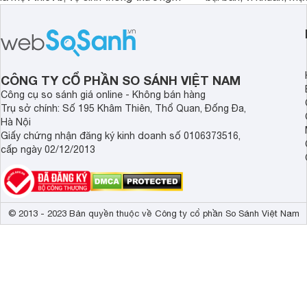
mà còn là một trợ thủ đắc lực với
nhân gây dị ứng. Hiể
thiết kế thông minh, tối ưu hóa trải
Dreame đã cho ra m
nghiệm người dùng. Cùng
bụi giường nệm D20 
Websosanh.vn đi tìm hiểu chi tiết sản
mạnh vượt trội, mang
phẩm nhé.
tối ưu cho không gia
CÔNG TY CỔ PHẦN SO SÁNH VIỆT NAM
an toàn.
Công cụ so sánh giá online - Không bán hàng
Trụ sở chính: Số 195 Khâm Thiên, Thổ Quan, Đống Đa,
Hà Nội
Giấy chứng nhận đăng ký kinh doanh số 0106373516,
cấp ngày 02/12/2013
© 2013 - 2023 Bản quyền thuộc về Công ty cổ phần So Sánh Việt Nam