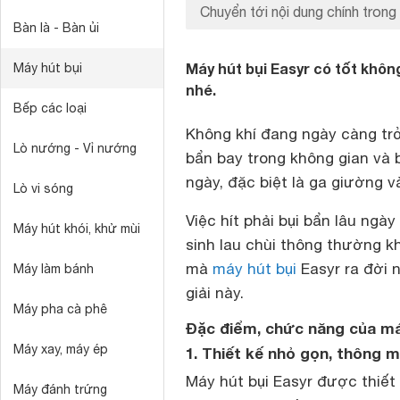
Chuyển tới nội dung chính trong 
Bàn là - Bàn ủi
Máy hút bụi Easyr có tốt khôn
Máy hút bụi
nhé.
Bếp các loại
Không khí đang ngày càng trở
Lò nướng - Vỉ nướng
bẩn bay trong không gian và
ngày, đặc biệt là ga giường v
Lò vi sóng
Việc hít phải bụi bẩn lâu ng
Máy hút khói, khử mùi
sinh lau chùi thông thường kh
mà
máy hút bụi
Easyr ra đời 
Máy làm bánh
giải này.
Máy pha cà phê
Đặc điểm, chức năng của má
Máy xay, máy ép
1. Thiết kế nhỏ gọn, thông m
Máy hút bụi Easyr được thiết 
Máy đánh trứng