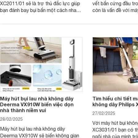
XC2011/01 sẽ là trợ thủ đắc lực giúp
vết bẩn cứng đầu tr
bạn đánh bay bụi bẩn một cách nhanh
còn là vấn đề với má
chóng, mang đến không gian sống
dây Panasonic MC-
sạch sẽ và thoáng đãng. Cùng
thiết kế thông minh 
Websosanh.vn đi tìm hiểu những tính
tiến, chiếc máy này s
năng nổi bật của sản phẩm này nhé.
ngóc ngách, trả lại 
gian sống sạch sẽ và
Máy hút bụi lau nhà không dây
Tìm hiểu chi tiết m
Deerma VX910W biến việc dọn
không dây Philips
nhà thành niềm vui
27/02/2025
28/02/2025
Với máy hút bụi khôn
Máy hút bụi lau nhà không dây
XC3031/01 bạn có th
Deerma VX910W sẽ biến không gian
ngôi nhà của mình tr