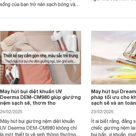
sống của bạn trở nên sạch bóng và
chỉ trong tích tắc, 
thơm tho chỉ trong tích tắc. Hãy cùng
tốn quá nhiều công 
Websosanh.vn khám phá những điều
Websosanh.vn đi tìm h
kỳ diệu mà máy hút bụi Deerma
phẩm này nhé.
VX910W mang lại!
Máy hút bụi diệt khuẩn UV
Máy hút bụi Dream
Deerma DEM-CM980 giúp giường
pháp tối ưu cho k
nệm sạch sẽ, thơm tho
sạch sẽ và an toàn
24/02/2025
23/02/2025
Máy hút bụi giường nệm diệt khuẩn
Ít ai biết rằng, đằng
UV Deerma DEM-CM980 không chỉ
chiếc giường nệm lại
là một thiết bị vệ sinh thông thường,
bụi bẩn, vi khuẩn, mạ