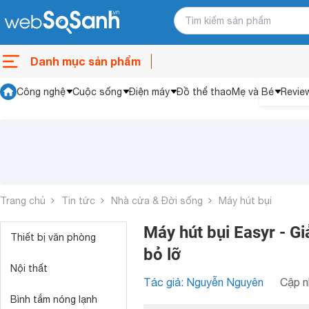
Danh mục sản phẩm
Công nghệ
Cuộc sống
Điện máy
Đồ thể thao
Mẹ và Bé
Revie
Trang chủ
Tin tức
Nhà cửa & Đời sống
Máy hút bụi
Máy hút bụi Easyr - G
Thiết bị văn phòng
bỏ lỡ
Nội thất
Tác giả: Nguyễn Nguyên
Cập n
Bình tắm nóng lạnh