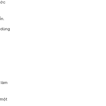
ước
ển.
i dùng
 làm
 một