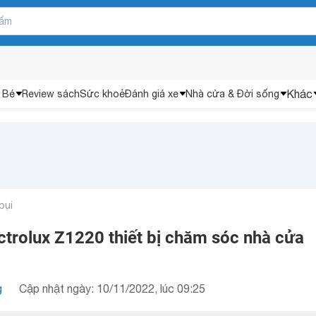
Khác
 Bé
Review sách
Sức khoẻ
Đánh giá xe
Nhà cửa & Đời sống
bụi
ctrolux Z1220 thiết bị chăm sóc nhà cửa
g
Cập nhật ngày: 10/11/2022, lúc 09:25