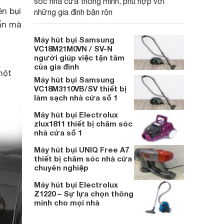
sóc nhà cửa thông minh, phù hợp với
n bụi
những gia đình bận rộn
bẩn mà
Máy hút bụi Samsung
VC18M21M0VN / SV-N
người giúp việc tận tâm
n
của gia đình
một
Máy hút bụi Samsung
VC18M3110VB/SV thiết bị
làm sạch nhà cửa số 1
Máy hút bụi Electrolux
zlux1811 thiết bị chăm sóc
nhà cửa số 1
Máy hút bụi UNIQ Free A7
thiết bị chăm sóc nhà cửa
chuyên nghiệp
Máy hút bụi Electrolux
Z1220 – Sự lựa chọn thông
minh cho mọi nhà