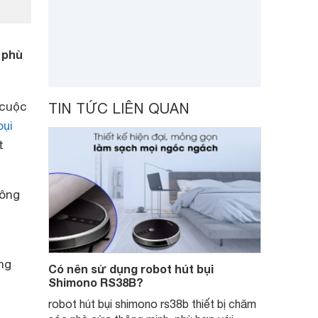
 phù
 cuộc
TIN TỨC LIÊN QUAN
bụi
t
hông
ng
Có nên sử dụng robot hút bụi
Shimono RS38B?
robot hút bụi shimono rs38b thiết bị chăm