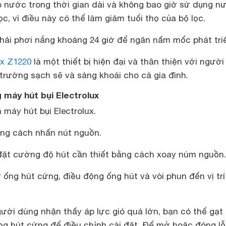
p nước trong thời gian dài và không bao giờ sử dụng n
ọc, vì điều này có thể làm giảm tuổi thọ của bộ lọc.
phải phơi nắng khoảng 24 giờ để ngăn nấm mốc phát tri
ux Z1220
là một thiết bị hiện đại và thân thiện với ngườ
 trường sạch sẽ và sảng khoái cho cả gia đình.
máy hút bụi Electrolux
máy hút bụi Electrolux.
ằng cách nhấn nút nguồn.
 đặt cường độ hút cần thiết bằng cách xoay núm nguồn.
ữ ống hút cứng, điều động ống hút và vòi phun đến vị trí
ười dùng nhận thấy áp lực gió quá lớn, bạn có thể gạt
ng hút cứng để điều chỉnh cài đặt. Để mở hoặc đóng lỗ