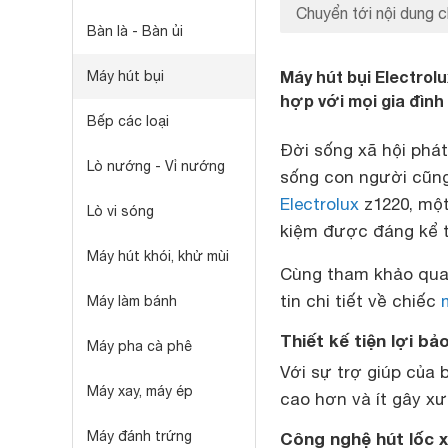
Chuyển tới nội dung c
Bàn là - Bàn ủi
Máy hút bụi Electrol
Máy hút bụi
hợp với mọi gia đình
Bếp các loại
Đời sống xã hội phát
Lò nướng - Vỉ nướng
sống con người cũng
Electrolux
z1220, một
Lò vi sóng
kiệm được đáng kể t
Máy hút khói, khử mùi
Cùng tham khảo qua 
tin chi tiết về chiếc
Máy làm bánh
Thiết kế tiện lợi bả
Máy pha cà phê
Với sự trợ giúp của
Máy xay, máy ép
cao hơn và ít gây x
Máy đánh trứng
Công nghệ hút lốc x