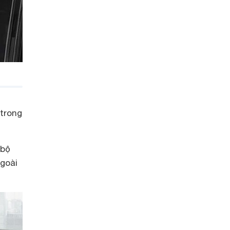
 trong
 bộ
ngoài