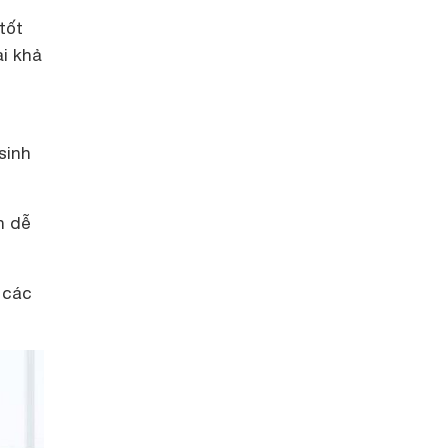
tốt
ại khả
sinh
n dễ
 các