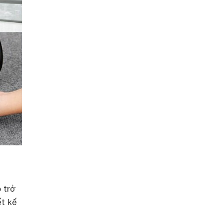
 trở
ết kế