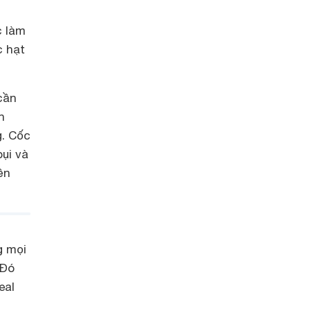
c làm
c hạt
cần
n
g. Cốc
bụi và
ền
g mọi
 Đó
eal