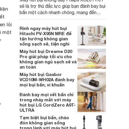
sẽ là trợ thủ đắc lực giúp bạn đánh bay bụi
diện
bẩn một cách nhanh chóng, mang đến
ết
không gian sống sạch sẽ và thoáng đãng.
n lỏi
Cùng Websosanh.vn đi tìm hiểu những tính
Rinh ngay máy hút bụi
năng nổi bật của sản phẩm này nhé.
ụi một
Hitachi PV-X95N MRE để
tận hưởng không gian
y
sống sạch sẽ, tiện nghi
Máy hút bụi Dreame D20
Pro giải pháp tối ưu cho
không gian ngủ sạch sẽ và
an toàn
Máy hút bụi Gaabor
VCD10M-WH02A đánh bay
mọi bụi bẩn, vi khuẩn
Đánh bay mọi vết bẩn chỉ
trong nháy mắt với máy
hút bụi LG CordZero A9T-
ULTRA
Tạm biệt bụi bẩn, chào
đón không gian sống
trong lành với máy hút bụi