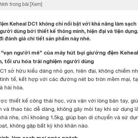
hính trong bài
[Xem]
đệm Keheal DC1 không chỉ nổi bật với khả năng làm sạch
gười dùng bởi thiết kế thông minh, hiện đại và tiện dụng
 đánh giá chi tiết sản phẩm này nhé.
 kế “vạn người mê” của máy hút bụi giường đệm Kehea
ọn, tối ưu hóa trải nghiệm người dùng
C1 sở hữu kiểu dáng nhỏ gọn, hiện đại, không chiếm nh
 tinh tế, kết hợp với các đường nét bo tròn mềm mại, t
à hài hòa.
 thiết kế công thái học, vừa vặn với lòng bàn tay, gi
và thao tác dễ dàng, không gây mỏi tay khi sử dụng lâ
há nhẹ, chỉ khoảng 1.5kg, giúp bạn di chuyển và sử dụ
oạt, không gặp bất kỳ khó khăn nào.
minh, làm sạch mọi ngóc ngách