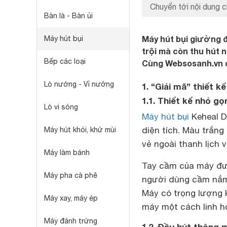
Chuyển tới nội dung c
Bàn là - Bàn ủi
Máy hút bụi giường 
Máy hút bụi
trội mà còn thu hút n
Bếp các loại
Cùng Websosanh.vn đi
Lò nướng - Vỉ nướng
1. “Giải mã” thiết
1.1. Thiết kế nhỏ g
Lò vi sóng
Máy hút bụi
Keheal D
diện tích. Màu trắng
Máy hút khói, khử mùi
vẻ ngoài thanh lịch v
Máy làm bánh
Tay cầm của máy được
Máy pha cà phê
người dùng cầm nắm 
Máy có trọng lượng k
Máy xay, máy ép
máy một cách linh h
Máy đánh trứng
1.2. Đầu hút thông 