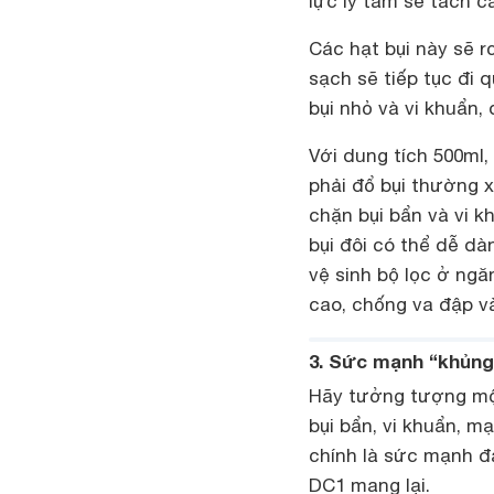
lực ly tâm sẽ tách c
Các hạt bụi này sẽ r
sạch sẽ tiếp tục đi 
bụi nhỏ và vi khuẩn,
Với dung tích 500ml,
phải đổ bụi thường x
chặn bụi bẩn và vi k
bụi đôi có thể dễ dà
vệ sinh bộ lọc ở ngă
cao, chống va đập v
3. Sức mạnh “khủng”
Hãy tưởng tượng một
bụi bẩn, vi khuẩn, m
chính là sức mạnh đ
DC1 mang lại.