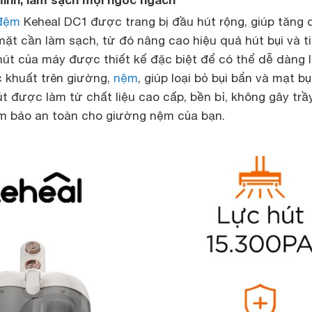
đệm
Keheal DC1 được trang bị đầu hút rộng, giúp tăng 
 mặt cần làm sạch, từ đó nâng cao hiệu quả hút bụi và ti
hút của máy được thiết kế đặc biệt để có thể dễ dàng le
c khuất trên giường,
nệm
, giúp loại bỏ bụi bẩn và mạt b
út được làm từ chất liệu cao cấp, bền bỉ, không gây trầ
m bảo an toàn cho giường nệm của bạn.