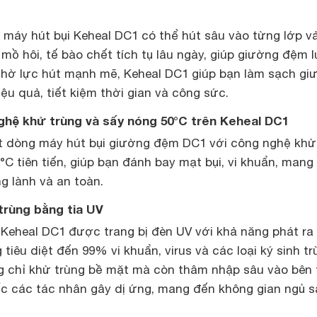
, máy hút bụi Keheal DC1 có thể hút sâu vào từng lớp vả
, mồ hôi, tế bào chết tích tụ lâu ngày, giúp giường đệm 
Nhờ lực hút mạnh mẽ, Keheal DC1 giúp bạn làm sạch gi
u quả, tiết kiệm thời gian và công sức.
ghệ khử trùng và sấy nóng 50°C trên Keheal DC1
t dòng máy hút bụi giường đệm DC1 với công nghệ khử
°C tiên tiến, giúp bạn đánh bay mạt bụi, vi khuẩn, mang
g lành và an toàn.
trùng bằng tia UV
Keheal DC1 được trang bị đèn UV với khả năng phát ra 
tiêu diệt đến 99% vi khuẩn, virus và các loại ký sinh tr
ng chỉ khử trùng bề mặt mà còn thâm nhập sâu vào bên 
gốc các tác nhân gây dị ứng, mang đến không gian ngủ 