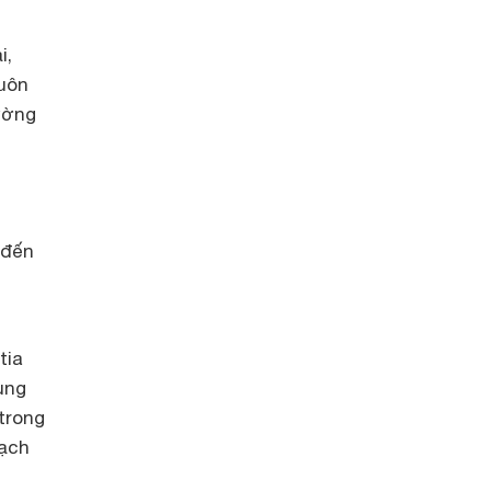
i,
luôn
ường
 đến
tia
ùng
trong
sạch