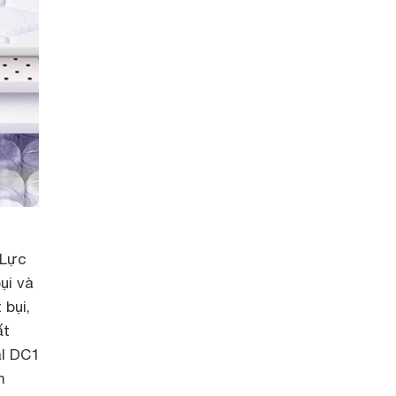
 Lực
ụi và
 bụi,
ất
l DC1
m