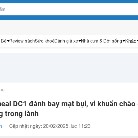
Khác
 Bé
Review sách
Sức khoẻ
Đánh giá xe
Nhà cửa & Đời sống
bụi
heal DC1 đánh bay mạt bụi, vi khuẩn chào
g trong lành
n
Cập nhật ngày: 20/02/2025, lúc 11:23