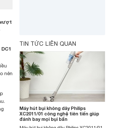
 vượt
.
TIN TỨC LIÊN QUAN
l DC1
iều
ạo nên
úp
u.
Máy hút bụi không dây Philips
ng
XC2011/01 công nghệ tiên tiến giúp
đánh bay mọi bụi bẩn
Máy hút bụi không dây Philips XC2011/01