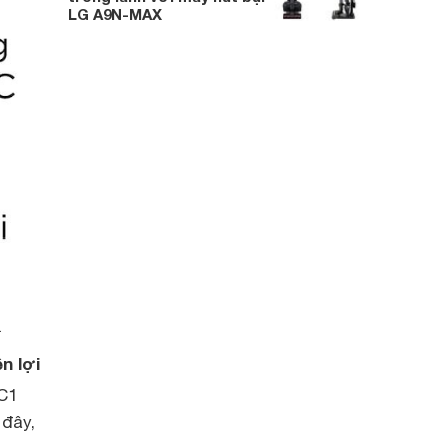
LG A9N-MAX
.
n lợi
DC1
 đây,