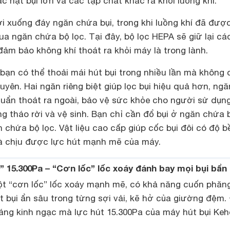
ác hạt bụi lớn và các tạp chất khác ra khỏi luồng khí.
ơi xuống đáy ngăn chứa bụi, trong khi luồng khí đã đượ
qua ngăn chứa bộ lọc. Tại đây, bộ lọc HEPA sẽ giữ lại cá
 đảm bảo không khí thoát ra khỏi máy là trong lành.
 bạn có thể thoải mái hút bụi trong nhiều lần mà không 
uyên. Hai ngăn riêng biệt giúp lọc bụi hiệu quả hơn, ngă
huẩn thoát ra ngoài, bảo vệ sức khỏe cho người sử dụn
ng tháo rời và vệ sinh. Bạn chỉ cần đổ bụi ở ngăn chứa 
n chứa bộ lọc. Vật liệu cao cấp giúp cốc bụi đôi có độ b
à chịu được lực hút mạnh mẽ của máy.
 15.300Pa – “Cơn lốc” lốc xoáy đánh bay mọi bụi bẩn
 “cơn lốc” lốc xoáy mạnh mẽ, có khả năng cuốn phăn
ạt bụi ẩn sâu trong từng sợi vải, kẽ hở của giường đệm.
áng kinh ngạc mà lực hút 15.300Pa của máy hút bụi Keh