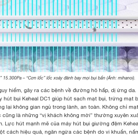
15.300Pa – “Cơn lốc” lốc xoáy đánh bay mọi bụi bẩn (Ảnh: mihanoi).
nguy hiểm, gây ra các bệnh về đường hô hấp, dị ứng da.
 hút bụi Keheal DC1 giúp hút sạch mạt bụi, trứng mạt b
 lại không gian ngủ trong lành, an toàn. Không chỉ mạt
 cũng là những “vị khách không mời” thường xuyên xu
m. Lực hút mạnh mẽ của máy hút bụi giường đệm Kehea
một cách hiệu quả, ngăn ngừa các bệnh do vi khuẩn, nấ