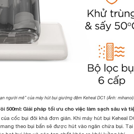
“vạn người mê” của máy hút bụi giường đệm Keheal DC1 (Ảnh: mihanoi)
đôi 500ml: Giải pháp tối ưu cho việc làm sạch sâu và tiệ
của cốc bụi đôi khá đơn giản. Khi máy hút bụi Keheal 
 mang theo bụi bẩn sẽ được hút vào ngăn chứa bụi. Tại