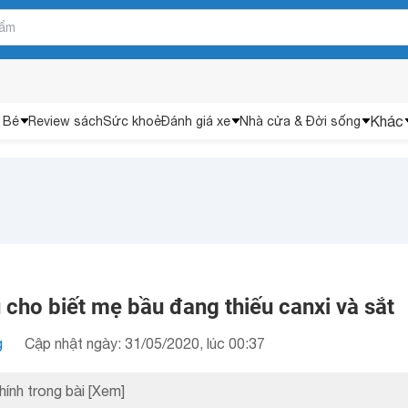
Khác
 Bé
Review sách
Sức khoẻ
Đánh giá xe
Nhà cửa & Đời sống
cho biết mẹ bầu đang thiếu canxi và sắt
g
Cập nhật ngày: 31/05/2020, lúc 00:37
hính trong bài
[Xem]