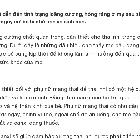
ẽ dẫn đến tình trạng loãng xương, hỏng răng ở mẹ sau si
 nguy cơ bé bị nhẹ cân và sinh non.
g dưỡng chất quan trọng, cần thiết cho thai nhi trong 
ơng. Dưới đây là những dấu hiệu cho thấy mẹ bầu đang
ược bổ sung kịp thời để không làm ảnh hưởng đến quá t
 sức khỏe của mẹ.
n thiết đối với phụ nữ mang thai để thai nhi có một hệ 
 diện và khỏe mạnh. Đồng thời canxi còn hỗ trợ quá trì
cơ và hệ thần kinh của bé. Phụ nữ mang thai có nhu cầu
i/ ngày, chính vì thế, ngoài chế độ ăn uống, các mẹ bầ
t và canxi dạng thuốc.
anxi sẽ giúp đảm bảo xương thai nhi được phát triển t