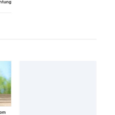
htung
Mom