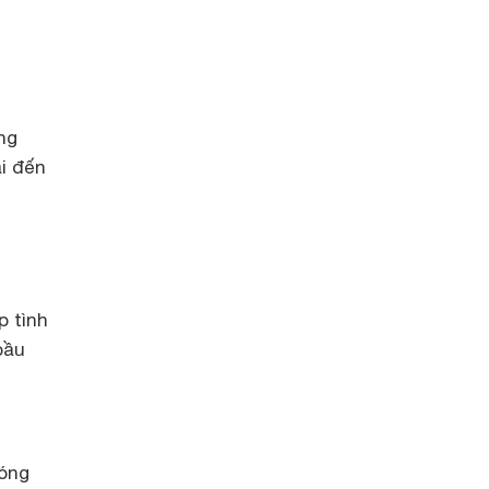
ng
ải đến
p tình
bầu
móng