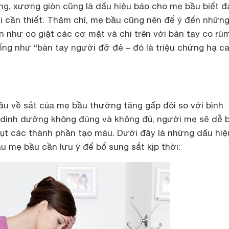
ụng, xương giòn cũng là dấu hiệu báo cho mẹ bầu biết 
xi cần thiết. Thậm chí, mẹ bầu cũng nên để ý đến những
 như co giật các cơ mặt và chi trên với bàn tay co rú
ống như “bàn tay người đỡ đẻ – đó là triệu chứng hạ ca
cầu về sắt của mẹ bầu thường tăng gấp đôi so với bình
dinh dưỡng không đúng và không đủ, người mẹ sẽ dễ b
hụt các thành phần tạo máu. Dưới đây là những dấu hiệ
u mẹ bầu cần lưu ý để bổ sung sắt kịp thời: