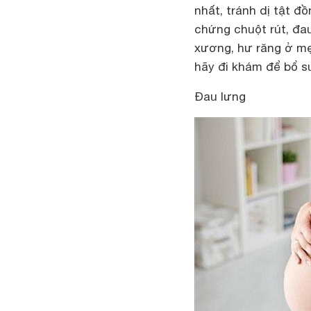
nhất, tránh dị tật đ
chứng chuột rút, đau
xương, hư răng ở mẹ
hãy đi khám để bổ s
Đau lưng