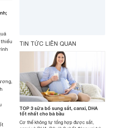
nh;
quá
 thiếu
TIN TỨC LIÊN QUAN
rình
xương,
nh
u
TOP 3 sữa bổ sung sắt, canxi, DHA
tốt nhất cho bà bầu
Cơ thể không tự tổng hợp được sắt,
ốt