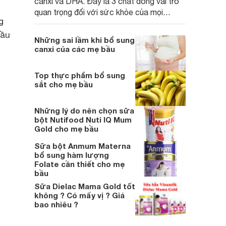
canxi và DHA. Đây là 3 chất đóng vai trò
quan trọng đối với sức khỏe của mọi
g
người, đặc biệt là với bà mẹ mang thai.
bầu
Vậy đâu là loại sữa bổ sung sắt, canxi,
Những sai lầm khi bổ sung
DHA tốt nhất cho bà bầu?
canxi của các mẹ bầu
Top thực phẩm bổ sung
sắt cho mẹ bầu
Những lý do nên chọn sữa
bột Nutifood Nuti IQ Mum
Gold cho mẹ bầu
Sữa bột Anmum Materna
bổ sung hàm lượng
Folate cần thiết cho mẹ
bầu
Sữa Dielac Mama Gold tốt
không ? Có mấy vị ? Giá
bao nhiêu ?