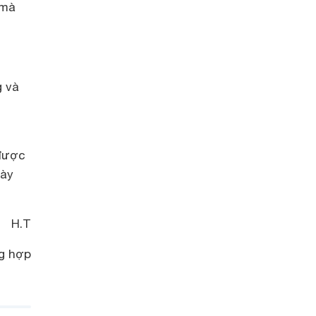
 mà
g và
 được
này
H.T
g hợp