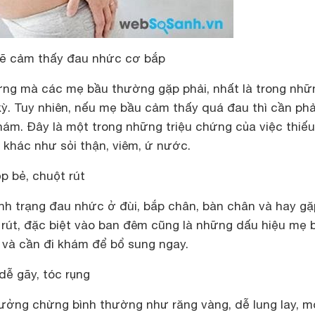
sẽ cảm thấy đau nhức cơ bắp
hứng mà các mẹ bầu thường gặp phải, nhất là trong nhữ
kỳ. Tuy nhiên, nếu mẹ bầu cảm thấy quá đau thì cần ph
hám. Đây là một trong những triệu chứng của việc thiếu
 khác như sỏi thận, viêm, ứ nước.
p bẻ, chuột rút
ình trạng đau nhức ở đùi, bắp chân, bàn chân và hay gặ
t rút, đặc biệt vào ban đêm cũng là những dấu hiệu mẹ 
 và cần đi khám để bổ sung ngay.
dễ gãy, tóc rụng
ưởng chừng bình thường như răng vàng, dễ lung lay, 