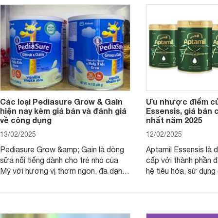
dưỡng có gì đặc biệt? Giá sữa
hơn so với các dòng
Meadow Fresh trên thị trường hiện
giải đáp câu hỏi này,
nay ra sao? Hãy cùng tìm hiểu ngay.
4 yếu tố sau.
Các loại Pediasure Grow & Gain
Ưu nhược điểm củ
hiện nay kèm giá bán và đánh giá
Essensis, giá bán 
về công dụng
nhất năm 2025
13/02/2025
12/02/2025
Pediasure Grow &amp; Gain là dòng
Aptamil Essensis là
sữa nổi tiếng dành cho trẻ nhỏ của
cấp với thành phần 
Mỹ với hương vị thơm ngon, đa dạng
hệ tiêu hóa, sử dụn
mùi vị giúp trẻ tăng cân và phát triển
có cơ địa nhạy cảm 
chiều cao khỏe mạnh. Bài viết sau sẽ
hóa. Vậy dòng sữa n
giới thiệu cho mẹ các loại sữa
biệt, ưu và nhược đi
Pediasure Grow &amp; Gain hiện nay
cùng Websosanh.vn t