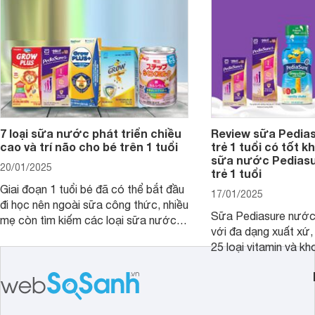
và giá bán của từng loại.
đây.
7 loại sữa nước phát triển chiều
Review sữa Pedia
cao và trí não cho bé trên 1 tuổi
trẻ 1 tuổi có tốt k
sữa nước Pedias
20/01/2025
trẻ 1 tuổi
Giai đoạn 1 tuổi bé đã có thể bắt đầu
17/01/2025
đi học nên ngoài sữa công thức, nhiều
Sữa Pediasure nước 
mẹ còn tìm kiếm các loại sữa nước
với đa dạng xuất xứ,
pha sẵn để bổ sung dưỡng chất cho
25 loại vitamin và k
trẻ. Dưới đây là 7 loại sữa nước phát
nhau rất tốt cho sự p
triển chiều cao và trí não cho bé trên
nhất là các bé biếng
1 tuổi tốt mà mẹ bỉm nên lựa chọn.
cân.