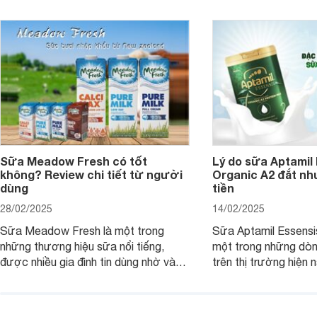
Sữa Meadow Fresh có tốt
Lý do sữa Aptamil
không? Review chi tiết từ người
Organic A2 đắt nh
dùng
tiền
28/02/2025
14/02/2025
Sữa Meadow Fresh là một trong
Sữa Aptamil Essensi
những thương hiệu sữa nổi tiếng,
một trong những dò
được nhiều gia đình tin dùng nhờ vào
trên thị trường hiện 
chất lượng dinh dưỡng và hương vị
phụ huynh khi tìm hi
thơm ngon. Vậy sữa Meadow Fresh
này thường thắc mắc
có tốt không? Thành phần dinh
Aptamil Essensis Org