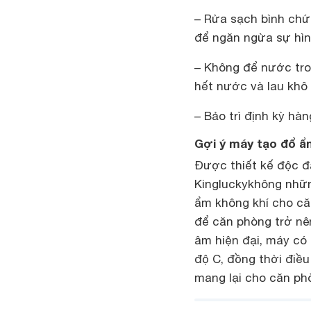
– Rửa sạch bình chứ
để ngăn ngừa sự hìn
– Không để nước tron
hết nước và lau khô 
– Bảo trì định kỳ hà
Gợi ý máy tạo đổ ẩ
Được thiết kế độc đ
Kingluckykhông nhữn
ẩm không khí cho că
để căn phòng trở nê
âm hiện đại, máy có
độ C, đồng thời điề
mang lại cho căn phò