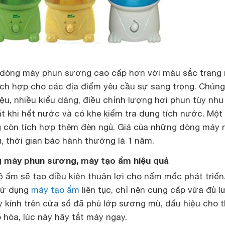
 dòng máy phun sương cao cấp hơn với màu sắc trang
hích hợp cho các địa điểm yêu cầu sự sang trọng. Chún
iệu, nhiều kiểu dáng, điều chỉnh lượng hơi phun tùy nhu
t khi hết nước và có khe kiểm tra dung tích nước. Một
 còn tích hợp thêm đèn ngủ. Giá của những dòng máy 
u, thời gian bảo hành thường là 1 năm.
 máy phun sương, máy tạo ẩm hiệu quả
 ẩm sẽ tạo điều kiện thuận lợi cho nấm mốc phát triển.
 sử dụng
máy tạo ẩm
liên tục, chỉ nên cung cấp vừa đủ 
y kính trên cửa sổ đã phủ lớp sương mù, dấu hiệu cho 
 hòa, lúc này hãy tắt máy ngay.