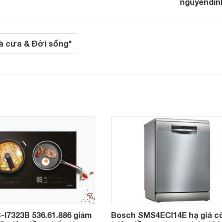
nguyendin
à cửa & Đời sống"
-I7323B 536.61.886 giảm
Bosch SMS4ECI14E hạ giá c