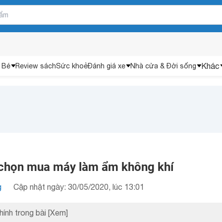
Khác
 Bé
Review sách
Sức khoẻ
Đánh giá xe
Nhà cửa & Đời sống
 chọn mua máy làm ẩm không khí
g
Cập nhật ngày: 30/05/2020, lúc 13:01
hính trong bài
[Xem]