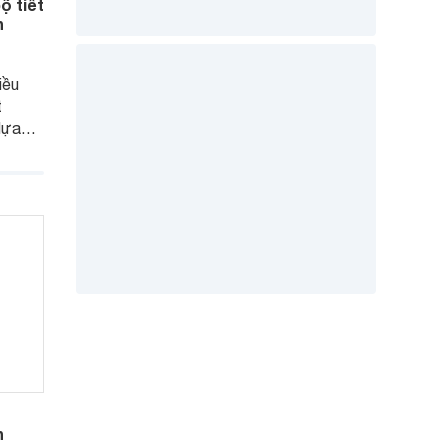
ộ tiết
h
iều
t
lựa
 đình
bán
.
n