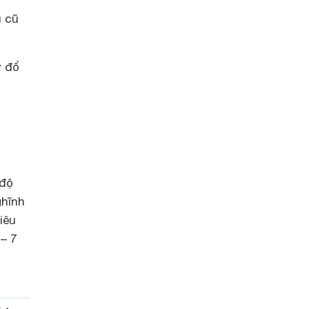
u cũ
y đổ
 độ
ghĩnh
iêu
– 7