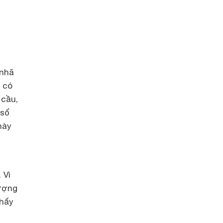
 nhã
g có
 cầu,
 số
này
 Vì
lượng
thấy