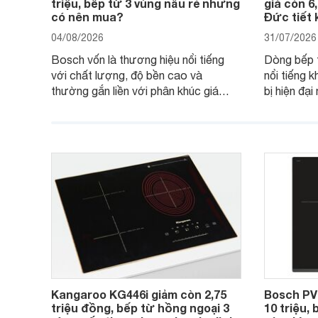
triệu, bếp từ 3 vùng nấu rẻ nhưng
giá còn 6
có nên mua?
Đức tiết 
04/08/2026
31/07/2026
Bosch vốn là thương hiệu nổi tiếng
Dòng bếp 
với chất lượng, độ bền cao và
nổi tiếng k
thường gắn liền với phân khúc giá
bị hiện đạ
cao. Tuy nhiên, trên thị trường hiện
536.61.88
nay, mẫu bếp từ Bosch 3 vùng nấu
hàng, siêu 
PUC61KAA5E lại đang được nhiều
đưa tới lự
đơn vị phân phối với mức giá khá dễ
gia đình.
tiếp cận, thu hút sự quan tâm của
nhiều người tiêu dùng.
Kangaroo KG446i giảm còn 2,75
Bosch PV
triệu đồng, bếp từ hồng ngoại 3
10 triệu,