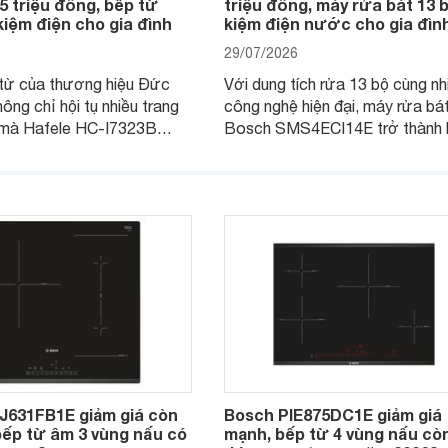
,5 triệu đồng, bếp từ
triệu đồng, máy rửa bát 13 b
kiệm điện cho gia đình
kiệm điện nước cho gia đìn
29/07/2026
từ của thương hiệu Đức
Với dung tích rửa 13 bộ cùng nh
hông chỉ hội tụ nhiều trang
công nghệ hiện đại, máy rửa bá
i mà Hafele HC-I7323B
Bosch SMS4ECI14E trở thành 
6 còn đang được nhiều cửa
chọn đáng cân nhắc cho các gia
thị điện máy giảm giá sâu,
Việt, nhất là trong bối cảnh giá 
a chọn chất lượng cho các
đang được điều chỉnh giảm sâu
J631FB1E giảm giá còn
Bosch PIE875DC1E giảm giá
 bếp từ âm 3 vùng nấu có
mạnh, bếp từ 4 vùng nấu cò