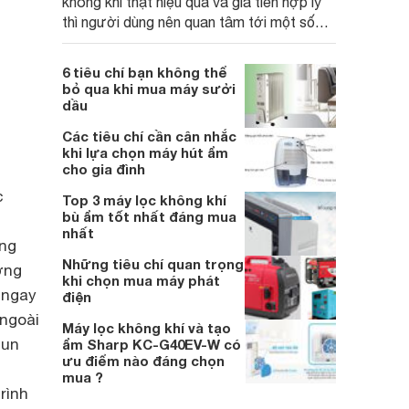
không khí thật hiệu quả và giá tiền hợp lý
thì người dùng nên quan tâm tới một số
tiêu chí quan trọng sau.
6 tiêu chí bạn không thể
bỏ qua khi mua máy sưởi
dầu
Các tiêu chí cần cân nhắc
khi lựa chọn máy hút ẩm
cho gia đình
c
Top 3 máy lọc không khí
bù ẩm tốt nhất đáng mua
nhất
ỏng
Những tiêu chí quan trọng
ơng
khi chọn mua máy phát
 ngay
điện
 ngoài
Máy lọc không khí và tạo
hun
ẩm Sharp KC-G40EV-W có
ưu điểm nào đáng chọn
mua ?
rình