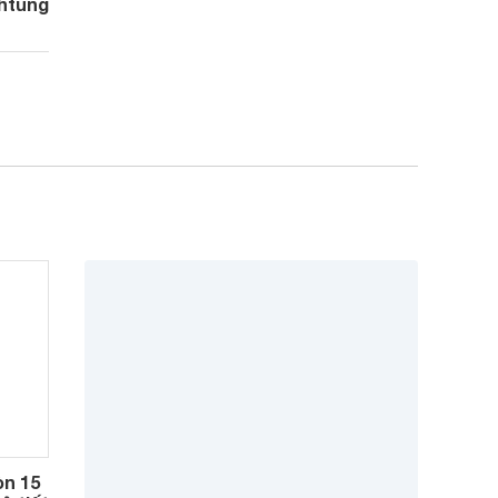
htung
òn 15