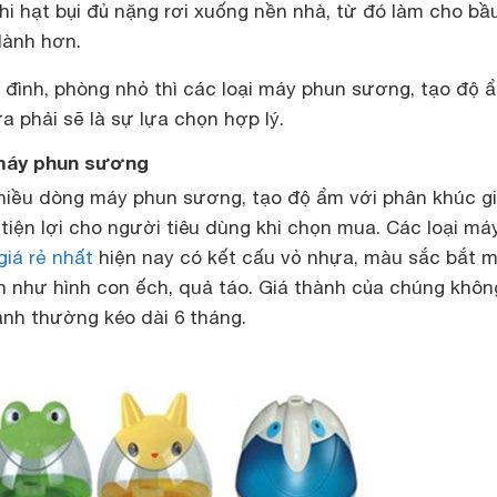
khi hạt bụi đủ nặng rơi xuống nền nhà, từ đó làm cho bầ
lành hơn.
 đình, phòng nhỏ thì các loại máy phun sương, tạo độ 
a phải sẽ là sự lựa chọn hợp lý.
 máy phun sương
nhiều dòng máy phun sương, tạo độ ẩm với phân khúc g
 tiện lợi cho người tiêu dùng khi chọn mua. Các loại má
giá rẻ nhất
hiện nay có kết cấu vỏ nhựa, màu sắc bắt m
h như hình con ếch, quả táo. Giá thành của chúng khô
ành thường kéo dài 6 tháng.