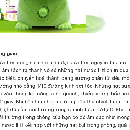
ng gian
a trên sóng siêu âm hiện đại dựa trên nguyên tắc:nướ
 âm tách ra thành vô số những hạt nước li ti phun qua
đặc biệt, chuyển hoá thành dạng sương phân tử siêu m
sương nhỏ bằng 1/10 đường kính sợi tóc. Những hạt sư
 vào không khí nóng xung quanh, khiến sương bốc hơi
.2 giây. Khi bốc hơi nhanh sương hấp thu nhiệt thoát ra
hiệt độ của môi trường xung quanh từ 5 – 7độ C. Khi p
ôi trường trong phòng của bạn có độ ẩm cao như mong
nước li ti kết hợp với những hạt bụi trong phòng, quá t