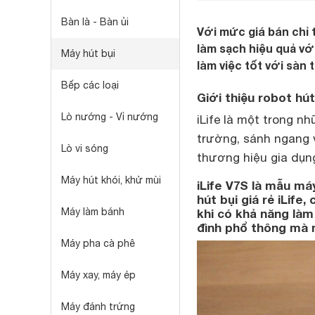
Bàn là - Bàn ủi
Với mức giá bán chỉ 
làm sạch hiệu quả vớ
Máy hút bụi
làm việc tốt với sàn 
Bếp các loại
Giới thiệu robot hút 
Lò nướng - Vỉ nướng
iLife là một trong n
trường, sánh ngang 
Lò vi sóng
thương hiệu gia dụng
Máy hút khói, khử mùi
iLife V7S là mẫu má
hút bụi giá rẻ iLif
Máy làm bánh
khi có khả năng làm
đình phổ thông mà mứ
Máy pha cà phê
Máy xay, máy ép
Máy đánh trứng