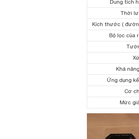
Dung tích h
Thời lư
Kích thước ( đường
Bộ lọc của r
Tườn
Xử
Khả năng
Ứng dụng kết
Cơ ch
Mức giá