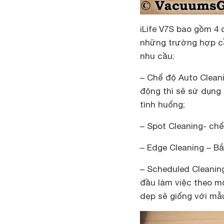
iLife V7S bao gồm 4
những trường hợp cầ
nhu cầu:
– Chế độ Auto Clean
động thì sẽ sử dụng 
tình huống;
– Spot Cleaning- ch
– Edge Cleaning – B
– Scheduled Cleanin
đầu làm việc theo mộ
dẹp sẽ giống với mẫu