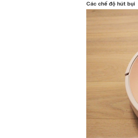
C
ác chế độ hút bụi