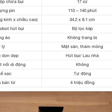
ộp chứa bụi
17 oz
ợng pin
110 – 140 phút
 kính x chiều cao)
34.2 x 8.1 cm
obot hút bụi
Bộ lọc kép
g ảo
Không trang bị
 lý
Mặt sàn, thảm mỏng
 dọn dẹp
Hút bụi/ Lau nhà
 nối di động
Không
ế sạc
Tự động
 bán từ
4 triệu đồng