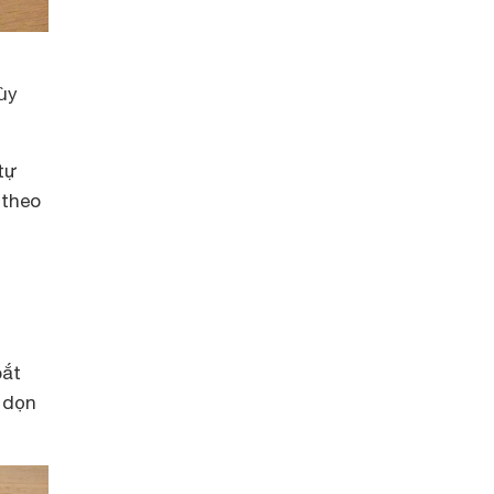
ùy
tự
 theo
bắt
ộ dọn