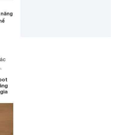
ả năng
hể
các
.
bot
ãng
gia