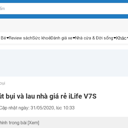
Khác
 Bé
Review sách
Sức khoẻ
Đánh giá xe
Nhà cửa & Đời sống
bụi
t bụi và lau nhà giá rẻ iLife V7S
Cập nhật ngày: 31/05/2020, lúc 10:33
hính trong bài
[Xem]