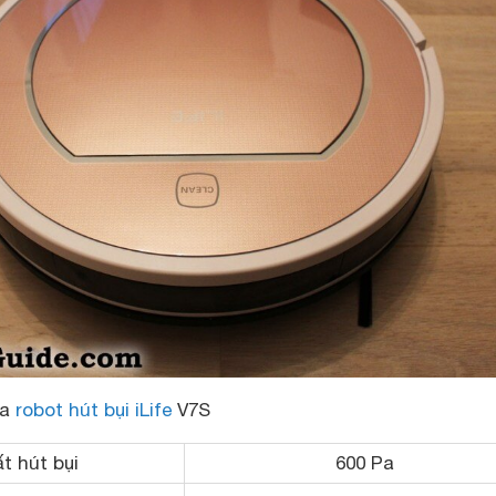
ủa
robot hút bụi iLife
V7S
t hút bụi
600 Pa