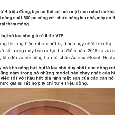
từ 4 triệu đồng, bạn có thể sở hữu một con robot có kh
i công suất 600 pa cùng với chức năng lau nhà, máy có t
trải thảm mỏng.
bụi và lau nhà giá rẻ iLife V7S
hững thương hiệu
robots hút bụi
bán chạy nhất trên thị
về số lượng máy bán ra tại thời điểm năm 2016 so với 
 lâu đời và nổi tiếng hơn từ châu Âu như iRobot, Neato
y có khả năng hút bụi là lau nhà duy nhất của dòng ro
e, cũng nằm trong số những model bán chạy nhất của h
 việc tốt với hầu hết địa hình mặt sàn của các căn hộ 
c giá lại rất hợp lý chỉ từ 4 triệu đồng.