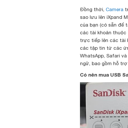
Đồng thời,
Camera
t
sao lưu lên iXpand M
của bạn (có sẵn để t
các tài khoản thuộc
trực tiếp lên các tà
các tập tin từ các ứ
WhatsApp, Safari và
ngữ, bao gồm hỗ trợ
Có nên mua USB San