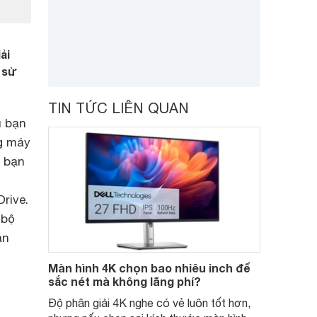
ải
 sử
TIN TỨC LIÊN QUAN
u bạn
ng máy
à bạn
rive.
 bộ
ản
Màn hình 4K chọn bao nhiêu inch để
sắc nét mà không lãng phí?
Độ phân giải 4K nghe có vẻ luôn tốt hơn,