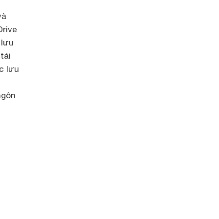
và
Drive
 lưu
tải
c lưu
ngôn