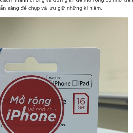
cách nhanh chóng và đơn giản để mở rộng bộ nhớ trê
ẵn sàng để chụp và lưu giữ những kỉ niệm.