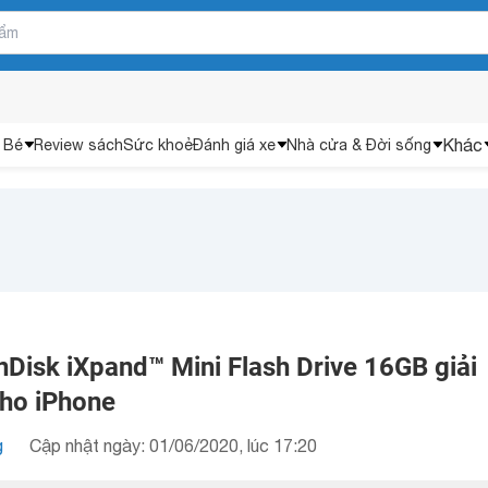
Khác
 Bé
Review sách
Sức khoẻ
Đánh giá xe
Nhà cửa & Đời sống
Disk iXpand™ Mini Flash Drive 16GB giải
ho iPhone
g
Cập nhật ngày: 01/06/2020, lúc 17:20