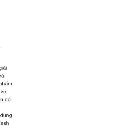
e
iải
và
 phẩm
 vệ
ạn có
 dung
lash