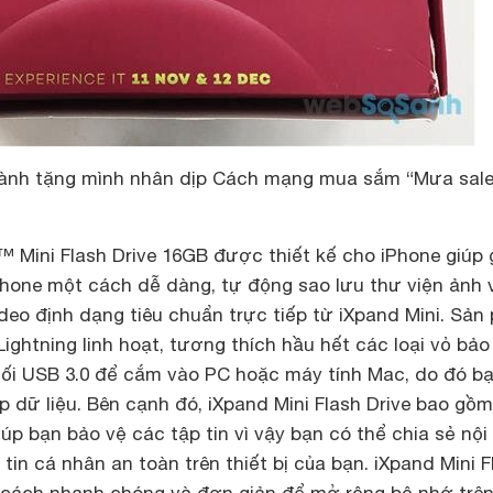
dành tặng mình nhân dịp Cách mạng mua sắm “Mưa sal
 Mini Flash Drive 16GB được thiết kế cho iPhone giúp g
hone một cách dễ dàng, tự động sao lưu thư viện ảnh 
deo định dạng tiêu chuẩn trực tiếp từ iXpand Mini. Sản
Lightning linh hoạt, tương thích hầu hết các loại vỏ bảo
nối USB 3.0 để cắm vào PC hoặc máy tính Mac, do đó b
 dữ liệu. Bên cạnh đó, iXpand Mini Flash Drive bao gồm
p bạn bảo vệ các tập tin vì vậy bạn có thể chia sẻ nội
 tin cá nhân an toàn trên thiết bị của bạn. iXpand Mini F