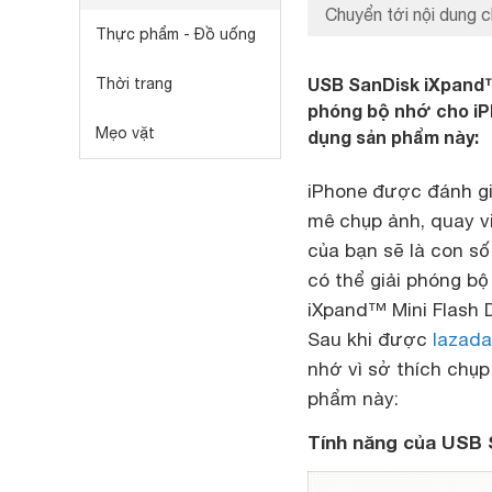
Chuyển tới nội dung c
Thực phẩm - Đồ uống
USB SanDisk iXpand™ 
Thời trang
phóng bộ nhớ cho iP
Mẹo vặt
dụng sản phẩm này:
iPhone được đánh gi
mê chụp ảnh, quay v
của bạn sẽ là con số
có thể giải phóng b
iXpand™ Mini Flash D
Sau khi được
lazada
nhớ vì sở thích chụp
phẩm này:
Tính năng của USB 