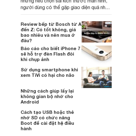
nhưng nếu chọn sai kích thước màn hình,
người dùng có thể gặp giao diện quá nhỏ,
phải phóng to nhiều hoặc không tận dụng
hết không gian hiển thị. Vậy màn hình 4K
Review bếp từ Bosch từ A
nên chọn bao nhiêu inch là hợp lý?
đến Z: Có tốt không, giá
bao nhiêu và nên mua ở
đâu?
Báo cáo cho biết iPhone 7
sẽ hỗ trợ đèn Flash đôi
khi chụp ảnh
Sử dụng smartphone khi
xem TiVi có hại cho não
Những cách giúp lấy lại
không gian bộ nhớ cho
Android
Cách tạo USB hoặc thẻ
nhớ SD có chức năng
Boot để cài đặt hệ điều
hành