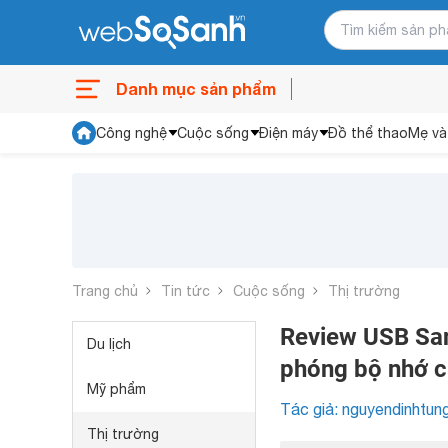
Danh mục sản phẩm
Công nghệ
Cuộc sống
Điện máy
Đồ thể thao
Mẹ và
Trang chủ
Tin tức
Cuộc sống
Thị trường
Review USB San
Du lịch
phóng bộ nhớ c
Mỹ phẩm
Tác giả: nguyendinhtun
Thị trường