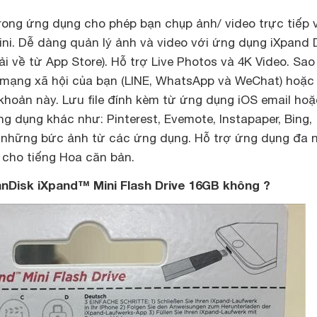
rong ứng dụng cho phép bạn chụp ảnh/ video trực tiếp 
ini. Dễ dàng quản lý ảnh và video với ứng dụng iXpand 
ải về từ App Store). Hỗ trợ Live Photos và 4K Video. Sao
 mạng xã hội của bạn (LINE, WhatsApp và WeChat) hoặc 
i khoản này. Lưu ﬁle đính kèm từ ứng dụng iOS email hoặ
ng dụng khác như: Pinterest, Evemote, Instapaper, Bing,
 những bức ảnh từ các ứng dụng. Hỗ trợ ứng dụng đa 
 cho tiếng Hoa căn bản.
Disk iXpand™ Mini Flash Drive 16GB không ?