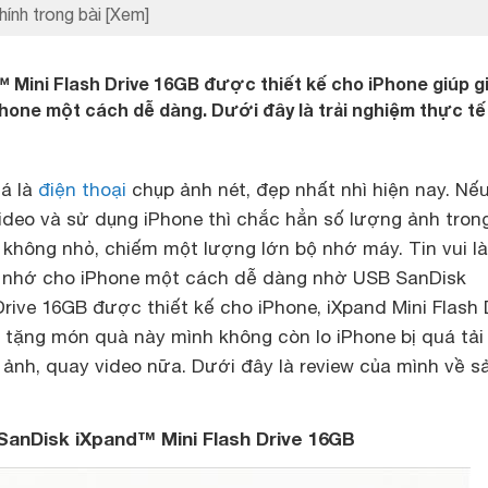
hính trong bài
[Xem]
Mini Flash Drive 16GB được thiết kế cho iPhone giúp gi
hone một cách dễ dàng. Dưới đây là trải nghiệm thực tế
á là
điện thoại
chụp ảnh nét, đẹp nhất nhì hiện nay. Nế
ideo và sử dụng iPhone thì chắc hẳn số lượng ảnh tro
 không nhỏ, chiếm một lượng lớn bộ nhớ máy. Tin vui l
ộ nhớ cho iPhone một cách dễ dàng nhờ USB SanDisk
rive 16GB được thiết kế cho iPhone, iXpand Mini Flash D
tặng món quà này mình không còn lo iPhone bị quá tải
 ảnh, quay video nữa. Dưới đây là review của mình về s
SanDisk iXpand™ Mini Flash Drive 16GB