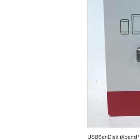
USB
SanDisk iXpand™