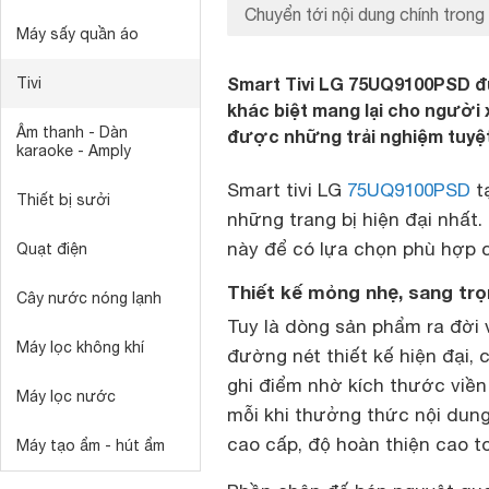
Chuyển tới nội dung chính trong 
Máy sấy quần áo
Smart Tivi LG 75UQ9100PSD đ
Tivi
khác biệt mang lại cho người
Âm thanh - Dàn
được những trải nghiệm tuyệt
karaoke - Amply
Smart tivi LG
75UQ9100PSD
tạ
Thiết bị sưởi
những trang bị hiện đại nhất
này để có lựa chọn phù hợp 
Quạt điện
Thiết kế mỏng nhẹ, sang tr
Cây nước nóng lạnh
Tuy là dòng sản phẩm ra đờ
Máy lọc không khí
đường nét thiết kế hiện đại, 
ghi điểm nhờ kích thước viền
Máy lọc nước
mỗi khi thưởng thức nội dun
cao cấp, độ hoàn thiện cao t
Máy tạo ẩm - hút ẩm