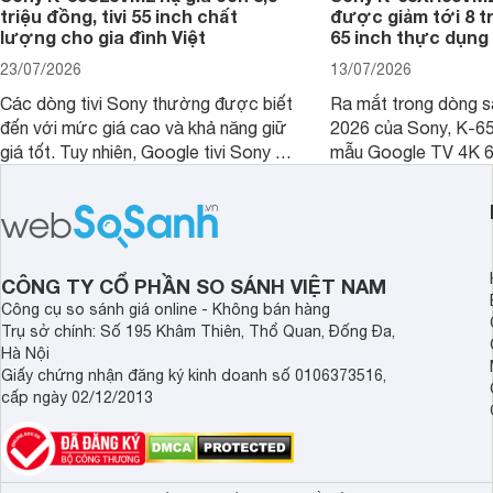
triệu đồng, tivi 55 inch chất
được giảm tới 8 tr
lượng cho gia đình Việt
65 inch thực dụng
23/07/2026
13/07/2026
Các dòng tivi Sony thường được biết
Ra mắt trong dòng 
đến với mức giá cao và khả năng giữ
2026 của Sony, K-6
giá tốt. Tuy nhiên, Google tivi Sony 55
mẫu Google TV 4K 6
inch K-55S25VM2 lại là một trường
trang bị bộ xử lý XR
hợp đáng chú ý khi có mức giá dễ
tảng Google TV cùng
tiếp cận hơn dù mới ra mắt trong năm
nghệ hỗ trợ nâng cao
2025.
ảnh và âm thanh.
CÔNG TY CỔ PHẦN SO SÁNH VIỆT NAM
Công cụ so sánh giá online - Không bán hàng
Trụ sở chính: Số 195 Khâm Thiên, Thổ Quan, Đống Đa,
Hà Nội
Giấy chứng nhận đăng ký kinh doanh số 0106373516,
cấp ngày 02/12/2013