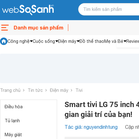
Danh mục sản phẩm
Công nghệ
Cuộc sống
Điện máy
Đồ thể thao
Mẹ và Bé
Revie
Trang chủ
Tin tức
Điện máy
Tivi
Smart tivi LG 75 inc
Điều hòa
gian giải trí của bạn!
Tủ lạnh
Tác giả: nguyendinhtung
Cập nh
Máy giặt