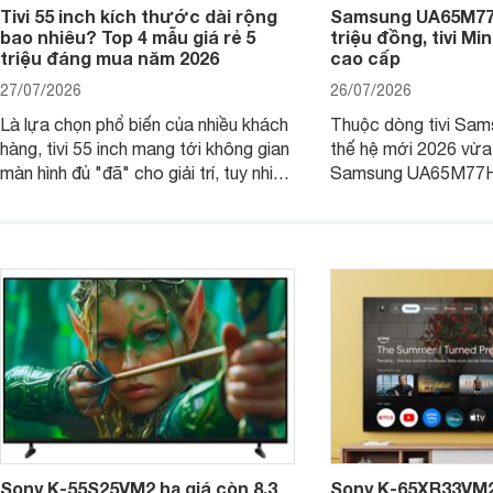
Tivi 55 inch kích thước dài rộng
Samsung UA65M77H
bao nhiêu? Top 4 mẫu giá rẻ 5
triệu đồng, tivi Mi
triệu đáng mua năm 2026
cao cấp
27/07/2026
26/07/2026
Là lựa chọn phổ biến của nhiều khách
Thuộc dòng tivi Sam
hàng, tivi 55 inch mang tới không gian
thế hệ mới 2026 vừa t
màn hình đủ "đã" cho giải trí, tuy nhiên
Samsung UA65M77HA 
việc lựa chọn cũng cần hợp với với
trang
không gian sử dụng. Vậy tivi 55 inch
kích thước dài rộng bao nhiêu cm và
dùng cho phòng bao nhiêu m2?
Sony K-55S25VM2 hạ giá còn 8,3
Sony K-65XR33VM2