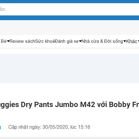
Khác
 Bé
Review sách
Sức khoẻ
Đánh giá xe
Nhà cửa & Đời sống
ggies Dry Pants Jumbo M42 với Bobby F
g
Cập nhật ngày: 30/05/2020, lúc 15:16