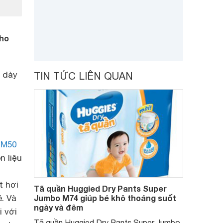
cho
 dày
TIN TỨC LIÊN QUAN
h
M50
n liệu
t hơi
Tã quần Huggied Dry Pants Super
é. Và
Jumbo M74 giúp bé khô thoáng suốt
ngày và đêm
i với
Tã quần Huggied Dry Pants Super Jumbo