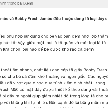
hính trong bài
[Xem]
umbo và Bobby Fresh Jumbo đều thuộc dòng tã loại dày 
đều phù hợp sử dụng cho bé vào ban đêm nhờ lớp thấm
hút tốt.Vậy, giữa một loại là tã quần và một loại là tã
n lựa chọn loại nào để bé được khô ráo cả đêm?
y thoát ẩm nhanh, chất liệu cao cấp tã giấy Bobby Fres
o sẽ cho bé cả đêm khô thoáng và ngon giấc. Các nguyê
 đều đã vượt qua được quy trình kiểm định chất lượng
Fresh M50 có mặt đáy được thiết kế theo dạng vải thoá
bị đẩy ra ngoài giúp giảm nhiệt độ trong lòng tã cho b
p với không khí tự nhiên. Bên cạnh đó lõi bông mềm mạ