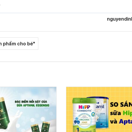
.
nguyendin
n phẩm cho bé"