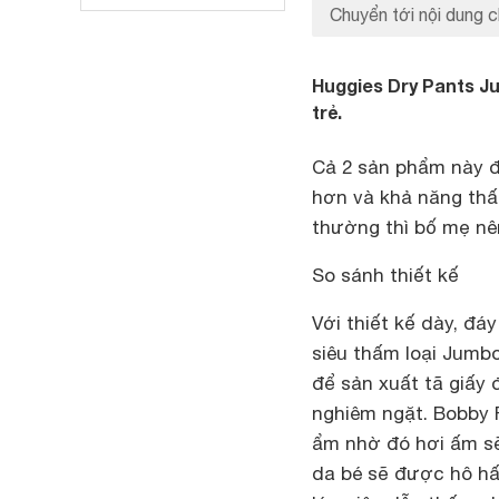
Chuyển tới nội dung c
Huggies Dry Pants J
trẻ.
Cả 2 sản phẩm này 
hơn và khả năng thấp 
thường thì bố mẹ nê
So sánh thiết kế
Với thiết kế dày, đá
siêu thấm loại Jumb
để sản xuất tã giấy
nghiêm ngặt. Bobby 
ẩm nhờ đó hơi ấm sẽ 
da bé sẽ được hô hấ