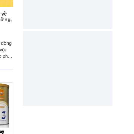
 về
ưỡng,
c dòng
với
p phát
não -
p và
g tìm