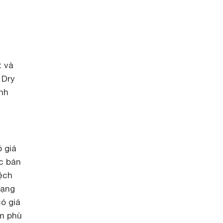
t và
 Dry
ảnh
 giá
c bán
lệch
dạng
ó giá
m phù