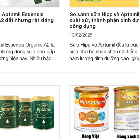
 Aptamil Essensis
So sánh sữa Hipp và Aptamil
A2 đắt nhưng rất đáng
xuất xứ, thành phần dinh d
công dụng
13/02/2025
l Essensis Organic A2 là
Sữa Hipp và Aptamil đều là cá
 những dòng sữa cao cấp
sữa cho bé nhập khẩu nổi tiếng 
rường hiện nay. Nhiều bậc
hàm lượng dinh dưỡng cao, giú
khi tìm hiểu về sản phẩm
triển toàn diện về thể chất - trí 
g thắc mắc: "Tại sao sữa
chiều cao. Vậy so sánh sữa Hip
sensis Organic A2 lại đắt
Aptamil sẽ có gì khác nhau, cùn
i các dòng sữa khác?". Để
hiểu ngay!
u hỏi này, hãy cùng tìm hiểu
au.