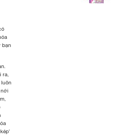
có
hóa
y bạn
àn.
 ra,
 luôn
 nới
ềm,
ệ
h
hóa
 kép’