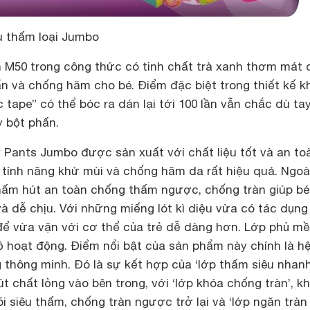
u thấm loại Jumbo
h M50 trong công thức có tinh chất trà xanh thơm mát 
n và chống hăm cho bé. Điểm đặc biệt trong thiết kế k
c tape” có thể bóc ra dán lại tới 100 lần vẫn chắc dù ta
y bột phấn.
 Pants Jumbo được sản xuất với chất liệu tốt và an to
 tính năng khử mùi và chống hăm da rất hiệu quả. Ngoài
hấm hút an toàn chống thấm ngược, chống tràn giúp bé
à dễ chịu. Với những miếng lót kì diệu vừa có tác dụng
 để vừa vặn với cơ thể của trẻ dễ dàng hơn. Lớp phủ m
ồ hoạt động. Điểm nổi bật của sản phẩm này chính là h
 thông minh. Đó là sự kết hợp của ‘lớp thấm siêu nhan
t chất lỏng vào bên trong, với ‘lớp khóa chống tràn’, k
õi siêu thấm, chống tràn ngược trở lại và ‘lớp ngăn tràn