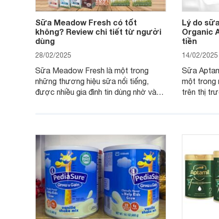
Sữa Meadow Fresh có tốt
Lý do sữa
không? Review chi tiết từ người
Organic 
dùng
tiền
28/02/2025
14/02/2025
Sữa Meadow Fresh là một trong
Sữa Aptami
những thương hiệu sữa nổi tiếng,
một trong
được nhiều gia đình tin dùng nhờ vào
trên thị t
chất lượng dinh dưỡng và hương vị
phụ huynh 
thơm ngon. Vậy sữa Meadow Fresh
này thườn
có tốt không? Thành phần dinh
Aptamil Es
dưỡng có gì đặc biệt? Giá sữa
hơn so vớ
Meadow Fresh trên thị trường hiện
giải đáp câ
nay ra sao? Hãy cùng tìm hiểu ngay.
4 yếu tố s