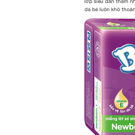
lớp siêu dẫn thấm n
da bé luôn khô thoán