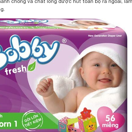
hanh chóng và chất lỏng được hút toàn bộ ra ngoài, là
g.