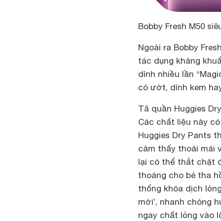
Bobby Fresh M50 siê
Ngoài ra Bobby Fres
tác dụng kháng khuẩ
dính nhiều lần “Magi
có ướt, dính kem ha
Tã quần Huggies Dry
Các chất liệu này có
Huggies Dry Pants t
cảm thấy thoải mái v
lại có thể thắt chặt
thoáng cho bé tha h
thống khóa dịch lỏng
mới’, nhanh chóng hú
ngay chất lỏng vào l